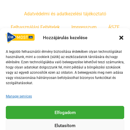
Adatvédelmi és adatkezelési tájékoztató
Felhasználási Feltételek
Impresszum
ÁSZF
Hozzájárulás kezelése
Irányelvek
Moderálási szabályzat
A legjobb felhasználói élmény biztosítása érdekében olyan technológiákat
használunk, mint a cookie-k (sütik) az eszközadatok tárolására és/vagy
F
Y
T
elérésére. Ezen technológiákba való beleegyezése lehetővé teszi számunkra,
a
o
i
hogy olyan adatokat dolgozzunk fel, mint például a böngészési szokások
vagy az egyedi azonosítók ezen az oldalon. A beleegyezés meg nem adása
c
u
k
vagy visszavonása hátrányosan befolyásolhat bizonyos funkciókat és
e
t
t
szolgáltatásokat.
b
u
o
o
b
k
Manage services
o
e
Az Érd Média médiaszolgáltatási tevékenységét a
k
-
Elfogadom
Médiatanács a Magyar Média Mecenatúra program
-
s
keretében támogatja.
Elutasítom
s
q