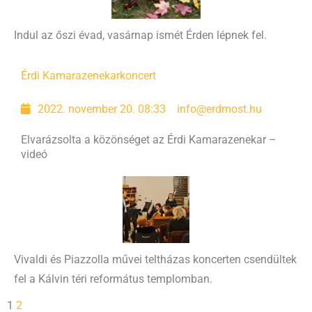
Indul az őszi évad, vasárnap ismét Érden lépnek fel.
Érdi Kamarazenekar
koncert
2022. november 20. 08:33
info@erdmost.hu
Elvarázsolta a közönséget az Érdi Kamarazenekar –
videó
Vivaldi és Piazzolla művei teltházas koncerten csendültek
fel a Kálvin téri református templomban.
1
2