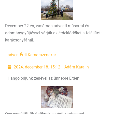
December 22-én, vasárnap adventi műsorral és
adománygyűjtéssel várják az érdeklődőket a felállított
karácsonyfánál.
advent
Érdi Kamarazenekar
2024. december 18. 15:12
Ádám Katalin
Hangolódjunk zenével az ünnepre Érden
Összegyűjtöttük önöknek az érdi karácsonyi