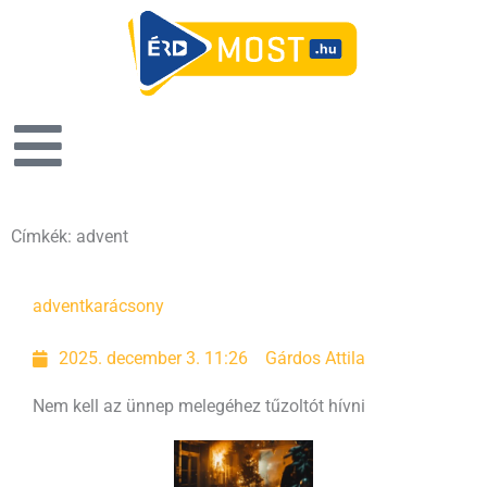
Címkék: advent
Oldal
Oldal
Oldal
Oldal
advent
karácsony
2025. december 3. 11:26
Gárdos Attila
Nem kell az ünnep melegéhez tűzoltót hívni