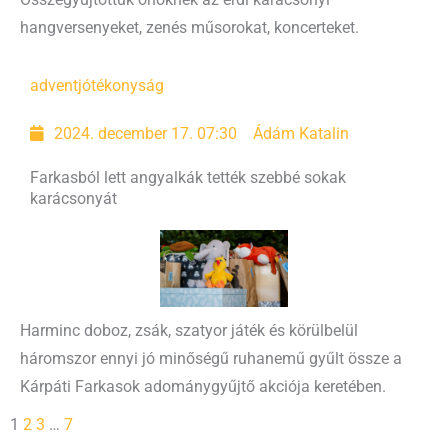
hangversenyeket, zenés műsorokat, koncerteket.
advent
jótékonyság
2024. december 17. 07:30
Ádám Katalin
Farkasból lett angyalkák tették szebbé sokak
karácsonyát
Harminc doboz, zsák, szatyor játék és körülbelül
háromszor ennyi jó minőségű ruhanemű gyűlt össze a
Kárpáti Farkasok adománygyűjtő akciója keretében.
1
2
3
…
7