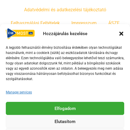
Adatvédelmi és adatkezelési tájékoztató
Felhasználási Feltételek
Impresszum
ÁSZF
Hozzájárulás kezelése
Irányelvek
Moderálási szabályzat
A legjobb felhasználói élmény biztosítása érdekében olyan technológiákat
használunk, mint a cookie-k (sütik) az eszközadatok tárolására és/vagy
F
Y
T
elérésére. Ezen technológiákba való beleegyezése lehetővé teszi számunkra,
a
o
i
hogy olyan adatokat dolgozzunk fel, mint például a böngészési szokások
vagy az egyedi azonosítók ezen az oldalon. A beleegyezés meg nem adása
c
u
k
vagy visszavonása hátrányosan befolyásolhat bizonyos funkciókat és
e
t
t
szolgáltatásokat.
b
u
o
o
b
k
Manage services
o
e
Az Érd Média médiaszolgáltatási tevékenységét a
k
-
Elfogadom
Médiatanács a Magyar Média Mecenatúra program
-
s
keretében támogatja.
Elutasítom
s
q