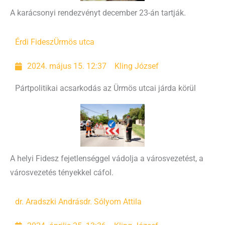
A karácsonyi rendezvényt december 23-án tartják.
Érdi Fidesz
Ürmös utca
2024. május 15. 12:37
Kling József
Pártpolitikai acsarkodás az Ürmös utcai járda körül
A helyi Fidesz fejetlenséggel vádolja a városvezetést, a
városvezetés tényekkel cáfol.
dr. Aradszki András
dr. Sólyom Attila