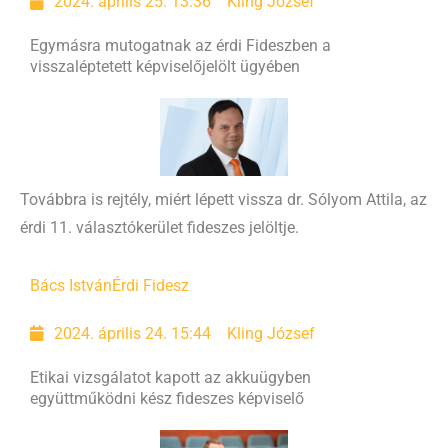
2024. április 25. 13:36
Kling József
Egymásra mutogatnak az érdi Fideszben a
visszaléptetett képviselőjelölt ügyében
Továbbra is rejtély, miért lépett vissza dr. Sólyom Attila, az
érdi 11. választókerület fideszes jelöltje.
Bács István
Érdi Fidesz
2024. április 24. 15:44
Kling József
Etikai vizsgálatot kapott az akkuügyben
együttműködni kész fideszes képviselő