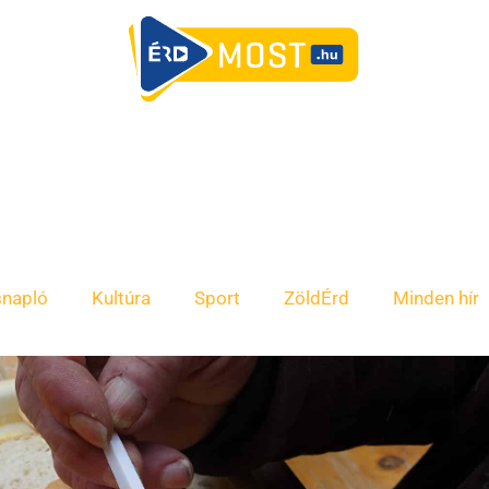
snapló
Kultúra
Sport
ZöldÉrd
Minden hír