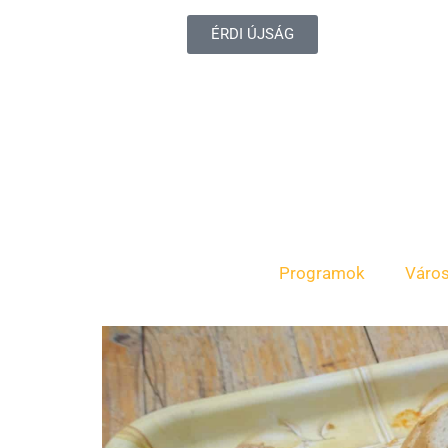
ÉRDI ÚJSÁG
Programok
Váro