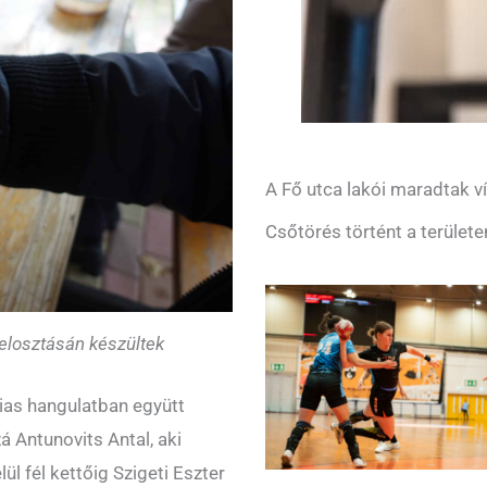
A Fő utca lakói maradtak ví
Csőtörés történt a területe
telosztásán készültek
ias hangulatban együtt
á Antunovits Antal, aki
elül fél kettőig Szigeti Eszter