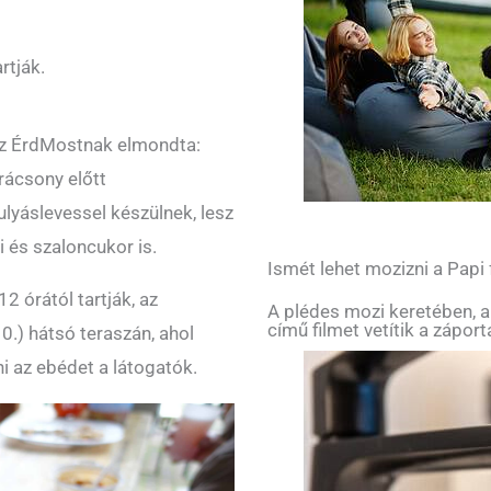
rtják.
az ÉrdMostnak elmondta:
rácsony előtt
lyáslevessel készülnek, lesz
li és szaloncukor is.
Ismét lehet mozizni a Papi
 órától tartják, az
A plédes mozi keretében, a
című filmet vetítik a zápor
.) hátsó teraszán, ahol
ni az ebédet a látogatók.