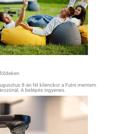
 földeken
ugusztus 8-án fél kilenckor a Futni mentem
tározónál. A belépés ingyenes.