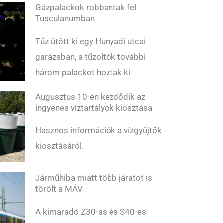
Gázpalackok robbantak fel
Tusculanumban
Tűz ütött ki egy Hunyadi utcai
garázsban, a tűzoltók további
három palackot hoztak ki
Augusztus 10-én kezdődik az
ingyenes víztartályok kiosztása
Hasznos információk a vízgyűjtők
kiosztásáról.
Járműhiba miatt több járatot is
törölt a MÁV
A kimaradó Z30-as és S40-es