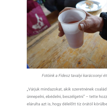
Fotóink a Fidesz tavalyi karácsonyi é
„Várjuk mindazokat, akik szeretnének család
ünnepelni, ebédelni, beszélgetni” – tette hozz
elárulta azt is, hogy délelőtt tíz órától körülb