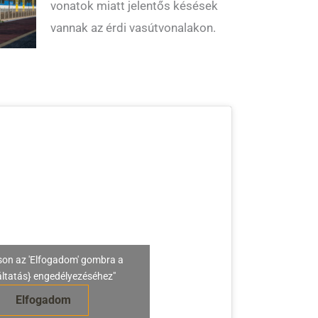
vonatok miatt jelentős késések
vannak az érdi vasútvonalakon.
son az 'Elfogadom' gombra a
áltatás} engedélyezéséhez"
Elfogadom