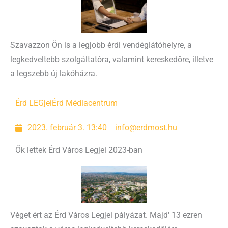
Szavazzon Ön is a legjobb érdi vendéglátóhelyre, a
legkedveltebb szolgáltatóra, valamint kereskedőre, illetve
a legszebb új lakóházra.
Érd LEGjei
Érd Médiacentrum
2023. február 3. 13:40
info@erdmost.hu
Ők lettek Érd Város Legjei 2023-ban
Véget ért az Érd Város Legjei pályázat. Majd' 13 ezren