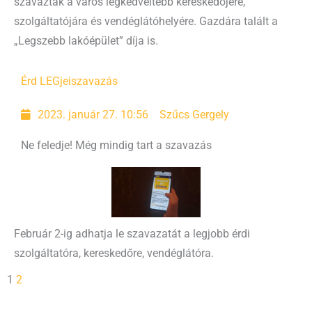
szavaztak a város legkedveltebb kereskedőjére,
szolgáltatójára és vendéglátóhelyére. Gazdára talált a
„Legszebb lakóépület” díja is.
Érd LEGjei
szavazás
2023. január 27. 10:56
Szűcs Gergely
Ne feledje! Még mindig tart a szavazás
Február 2-ig adhatja le szavazatát a legjobb érdi
szolgáltatóra, kereskedőre, vendéglátóra.
1
2