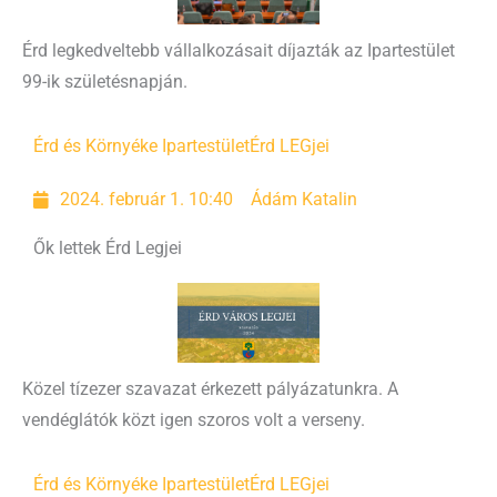
Érd legkedveltebb vállalkozásait díjazták az Ipartestület
99-ik születésnapján.
Érd és Környéke Ipartestület
Érd LEGjei
2024. február 1. 10:40
Ádám Katalin
Ők lettek Érd Legjei
Közel tízezer szavazat érkezett pályázatunkra. A
vendéglátók közt igen szoros volt a verseny.
Érd és Környéke Ipartestület
Érd LEGjei