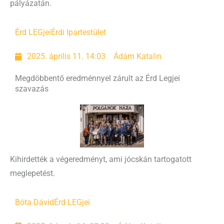
pályázatán.
Érd LEGjei
Érdi Ipartestület
2025. április 11. 14:03
Ádám Katalin
Megdöbbentő eredménnyel zárult az Érd Legjei
szavazás
Kihirdették a végeredményt, ami jócskán tartogatott
meglepetést.
Bóta Dávid
Érd LEGjei