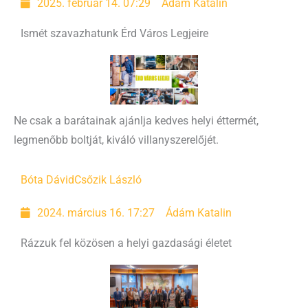
2025. február 14. 07:29
Ádám Katalin
Ismét szavazhatunk Érd Város Legjeire
Ne csak a barátainak ajánlja kedves helyi éttermét,
legmenőbb boltját, kiváló villanyszerelőjét.
Bóta Dávid
Csőzik László
2024. március 16. 17:27
Ádám Katalin
Rázzuk fel közösen a helyi gazdasági életet