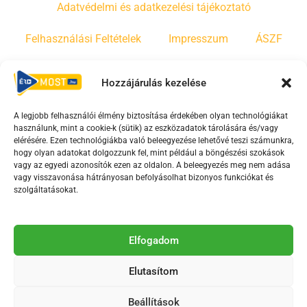
Adatvédelmi és adatkezelési tájékoztató
Felhasználási Feltételek
Impresszum
ÁSZF
Irányelvek
Moderálási szabályzat
Hozzájárulás kezelése
A legjobb felhasználói élmény biztosítása érdekében olyan technológiákat
F
Y
T
használunk, mint a cookie-k (sütik) az eszközadatok tárolására és/vagy
a
o
i
elérésére. Ezen technológiákba való beleegyezése lehetővé teszi számunkra,
c
u
k
hogy olyan adatokat dolgozzunk fel, mint például a böngészési szokások
vagy az egyedi azonosítók ezen az oldalon. A beleegyezés meg nem adása
e
t
t
vagy visszavonása hátrányosan befolyásolhat bizonyos funkciókat és
b
u
o
szolgáltatásokat.
o
b
k
o
e
Az Érd Média médiaszolgáltatási tevékenységét a
k
-
Elfogadom
Médiatanács a Magyar Média Mecenatúra program
-
s
keretében támogatja.
Elutasítom
s
q
q
u
Beállítások