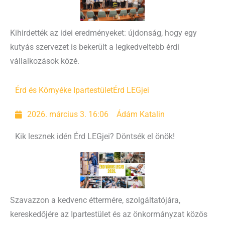
Kihirdették az idei eredményeket: újdonság, hogy egy
kutyás szervezet is bekerült a legkedveltebb érdi
vállalkozások közé.
Érd és Környéke Ipartestület
Érd LEGjei
2026. március 3. 16:06
Ádám Katalin
Kik lesznek idén Érd LEGjei? Döntsék el önök!
Szavazzon a kedvenc éttermére, szolgáltatójára,
kereskedőjére az Ipartestület és az önkormányzat közös