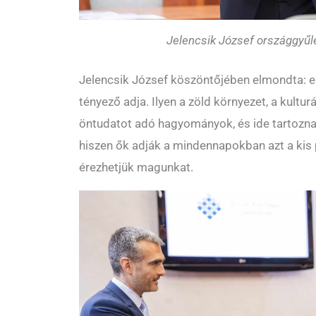
Jelencsik József országgyűlé
Jelencsik József köszöntőjében elmondta: e
tényező adja. Ilyen a zöld környezet, a kultu
öntudatot adó hagyományok, és ide tartoznak 
hiszen ők adják a mindennapokban azt a kis p
érezhetjük magunkat.