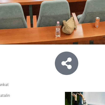
unkat
talin