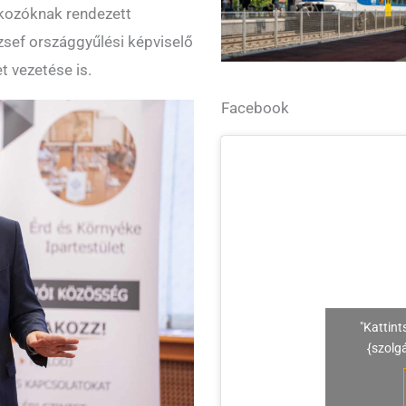
alkozóknak rendezett
zsef országgyűlési képviselő
et vezetése is.
Facebook
"Kattint
{szolg