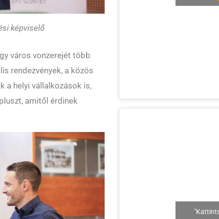
si képviselő
gy város vonzerejét több
rális rendezvények, a közös
a helyi vállalkozások is,
luszt, amitől érdinek
"Kattint