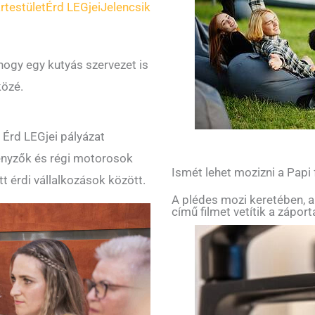
rtestület
Érd LEGjei
Jelencsik
hogy egy kutyás szervezet is
közé.
 Érd LEGjei pályázat
senyzők és régi motorosok
Ismét lehet mozizni a Papi
t érdi vállalkozások között.
A plédes mozi keretében, a
című filmet vetítik a zápor