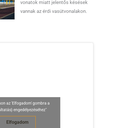
vonatok miatt jelentős késések
vannak az érdi vasútvonalakon.
son az 'Elfogadom' gombra a
áltatás} engedélyezéséhez"
Elfogadom