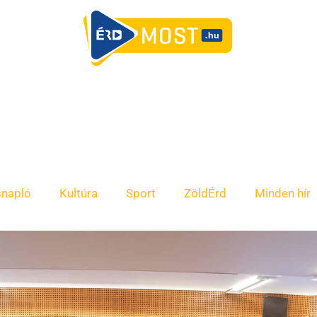
snapló
Kultúra
Sport
ZöldÉrd
Minden hír