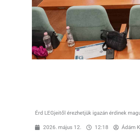
Érd LEGjeitől érezhetjük igazán érdinek mag
2026. május 12.
12:18
Ádám Ka