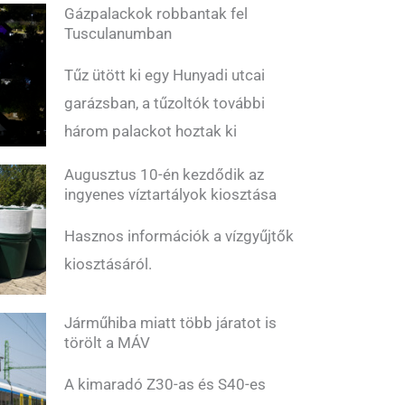
Gázpalackok robbantak fel
Tusculanumban
Tűz ütött ki egy Hunyadi utcai
garázsban, a tűzoltók további
három palackot hoztak ki
Augusztus 10-én kezdődik az
ingyenes víztartályok kiosztása
Hasznos információk a vízgyűjtők
kiosztásáról.
Járműhiba miatt több járatot is
törölt a MÁV
A kimaradó Z30-as és S40-es