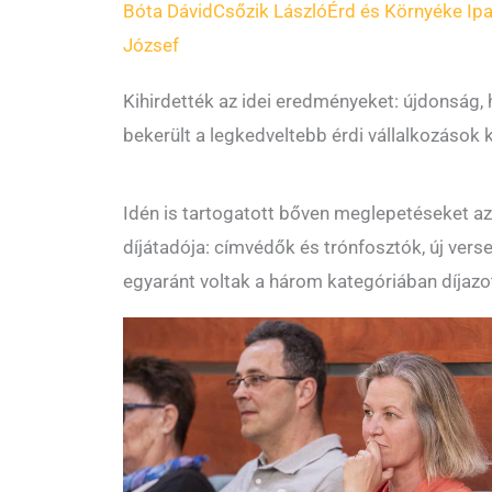
Bóta Dávid
Csőzik László
Érd és Környéke Ipa
József
Kihirdették az idei eredményeket: újdonság, 
bekerült a legkedveltebb érdi vállalkozások 
Idén is tartogatott bőven meglepetéseket az
díjátadója: címvédők és trónfosztók, új ver
egyaránt voltak a három kategóriában díjazot