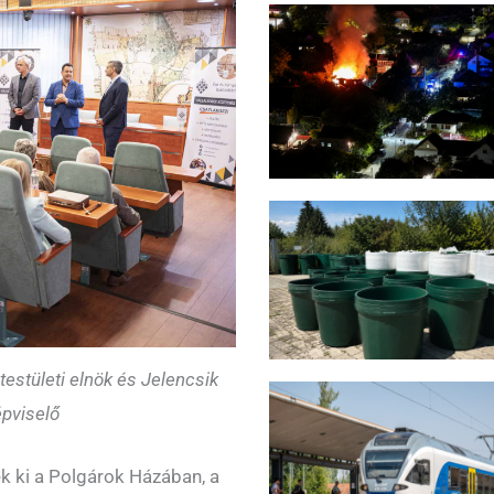
testületi elnök és Jelencsik
épviselő
k ki a Polgárok Házában, a