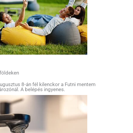
 földeken
ugusztus 8-án fél kilenckor a Futni mentem
tározónál. A belépés ingyenes.