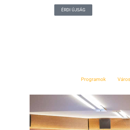
ÉRDI ÚJSÁG
Programok
Váro