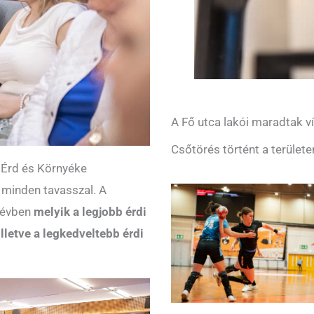
A Fő utca lakói maradtak ví
Csőtörés történt a területe
 Érd és Környéke
i minden tavasszal. A
t évben
melyik a legjobb érdi
illetve a legkedveltebb érdi