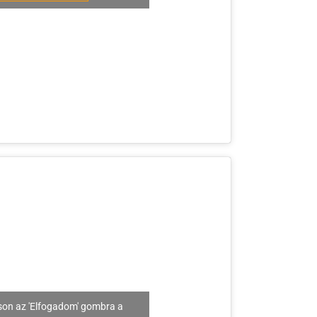
son az 'Elfogadom' gombra a