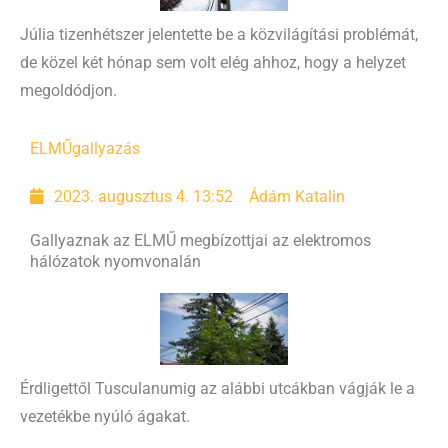
Júlia tizenhétszer jelentette be a közvilágítási problémát,
de közel két hónap sem volt elég ahhoz, hogy a helyzet
megoldódjon.
ELMŰ
gallyazás
2023. augusztus 4. 13:52
Ádám Katalin
Gallyaznak az ELMŰ megbízottjai az elektromos
hálózatok nyomvonalán
Érdligettől Tusculanumig az alábbi utcákban vágják le a
vezetékbe nyúló ágakat.