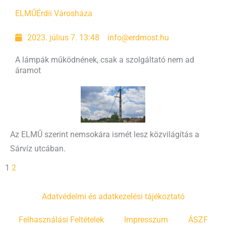
ELMŰ
Érdii Városháza
2023. július 7. 13:48
info@erdmost.hu
A lámpák működnének, csak a szolgáltató nem ad
áramot
Az ELMŰ szerint nemsokára ismét lesz közvilágítás a
Sárvíz utcában.
1
2
Adatvédelmi és adatkezelési tájékoztató
Felhasználási Feltételek
Impresszum
ÁSZF