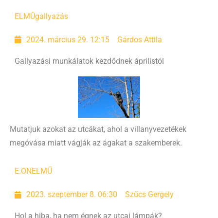
ELMŰ
gallyazás
2024. március 29. 12:15
Gárdos Attila
Gallyazási munkálatok kezdődnek áprilistól
Mutatjuk azokat az utcákat, ahol a villanyvezetékek
megóvása miatt vágják az ágakat a szakemberek.
E.ON
ELMŰ
2023. szeptember 8. 06:30
Szűcs Gergely
Hol a hiba, ha nem égnek az utcai lámpák?