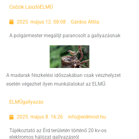
Csőzik László
ELMŰ
2025. május 12. 08:08
Gárdos Attila
A polgármester megálljt parancsolt a gallyazásnak
A madarak fészkelési időszakában csak vészhelyzet
esetén végezhet ilyen munkálatokat az ELMŰ.
ELMŰ
gallyazás
2025. május 8. 16:26
info@erdmost.hu
Tájékoztató az Érd területén történő 20 kv-os
elektromos hálózat gallyazásról