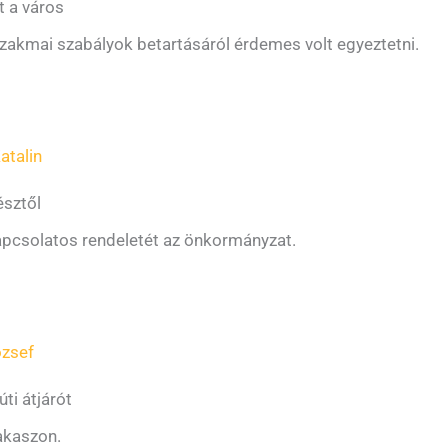
t a város
szakmai szabályok betartásáról érdemes volt egyeztetni.
atalin
észtől
kapcsolatos rendeletét az önkormányzat.
ózsef
ti átjárót
akaszon.