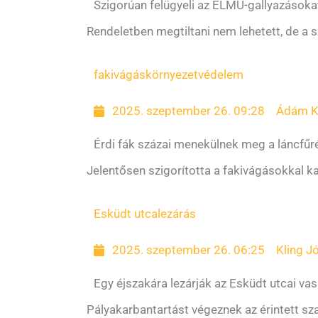
Szigorúan felügyeli az ELMŰ-gallyazásoka
Rendeletben megtiltani nem lehetett, de a 
fakivágás
környezetvédelem
2025. szeptember 26. 09:28
Ádám K
Érdi fák százai menekülnek meg a láncfűr
Jelentősen szigorította a fakivágásokkal 
Esküdt utca
lezárás
2025. szeptember 26. 06:25
Kling J
Egy éjszakára lezárják az Esküdt utcai vasú
Pályakarbantartást végeznek az érintett sz