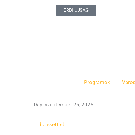
ÉRDI ÚJSÁG
Programok
Váro
Day: szeptember 26, 2025
baleset
Érd