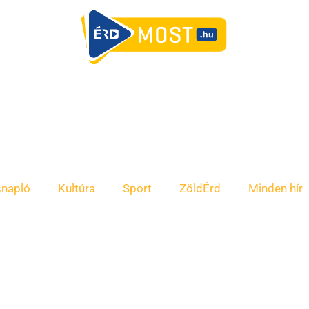
snapló
Kultúra
Sport
ZöldÉrd
Minden hír