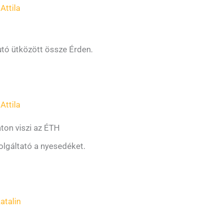
Attila
tó ütközött össze Érden.
Attila
ton viszi az ÉTH
olgáltató a nyesedéket.
atalin