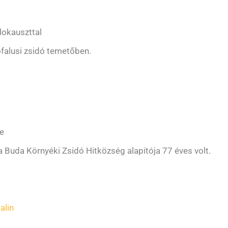
lokauszttal
ófalusi zsidó temetőben.
ke
a Buda Környéki Zsidó Hitközség alapítója 77 éves volt.
alin