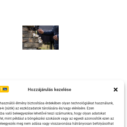
Irányelvek
Moderálási szabályzat
Hozzájárulás kezelése
lhasználói élmény biztosítása érdekében olyan technológiákat használunk,
e-k (sütik) az eszközadatok tárolására és/vagy elérésére. Ezen
ba való beleegyezése lehetővé teszi számunkra, hogy olyan adatokat
el, mint például a böngészési szokások vagy az egyedi azonosítók ezen az
beleegyezés meg nem adása vagy visszavonása hátrányosan befolyásolhat