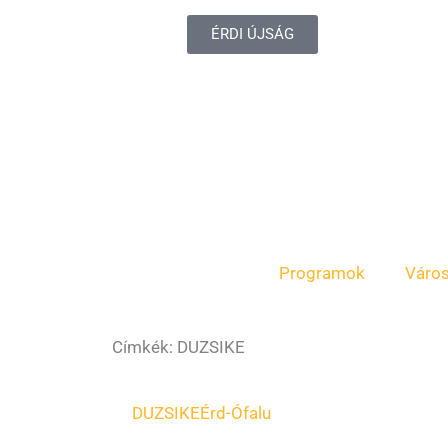
ÉRDI ÚJSÁG
Programok
Váro
Címkék: DUZSIKE
DUZSIKE
Érd-Ófalu