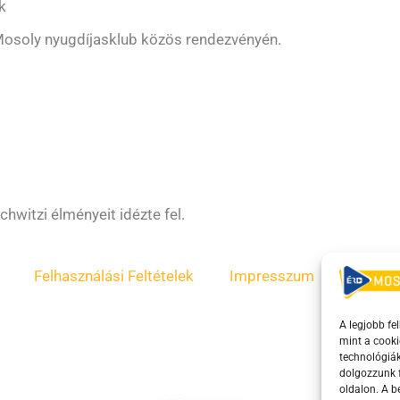
k
a Mosoly nyugdíjasklub közös rendezvényén.
witzi élményeit idézte fel.
Felhasználási Feltételek
Impresszum
ÁSZF
A legjobb fe
mint a cooki
technológiák
dolgozzunk f
oldalon. A 