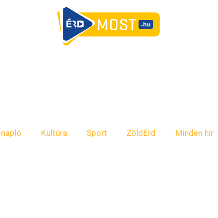
snapló
Kultúra
Sport
ZöldÉrd
Minden hír