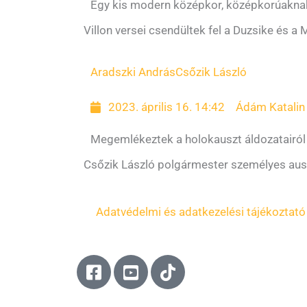
Egy kis modern középkor, középkorúakna
Villon versei csendültek fel a Duzsike és 
Aradszki András
Csőzik László
2023. április 16. 14:42
Ádám Katalin
Megemlékeztek a holokauszt áldozatairól
Csőzik László polgármester személyes ausch
Adatvédelmi és adatkezelési tájékoztató
F
Y
T
a
o
i
c
u
k