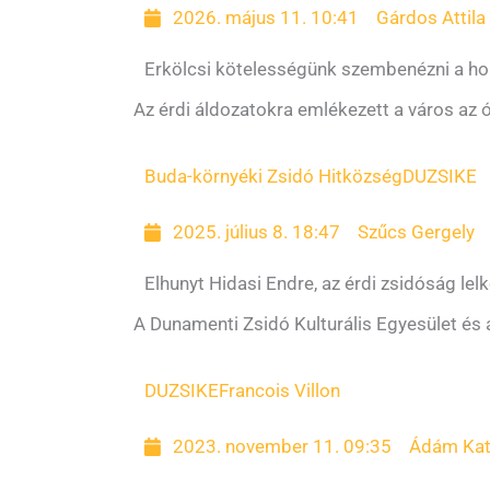
2026. május 11. 10:41
Gárdos Attila
Erkölcsi kötelességünk szembenézni a ho
Az érdi áldozatokra emlékezett a város az 
Buda-környéki Zsidó Hitközség
DUZSIKE
2025. július 8. 18:47
Szűcs Gergely
Elhunyt Hidasi Endre, az érdi zsidóság lel
A Dunamenti Zsidó Kulturális Egyesület és 
DUZSIKE
Francois Villon
2023. november 11. 09:35
Ádám Kat