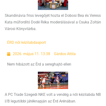
Skandinávia friss levegőjét hozta el Dobosi Bea és Veress
Kata műfordító Dodé Réka moderálásával a Csuka Zoltán
Városi Könyvtárba.
ÉRD női kézilabda
sport
2026. május 11. 13:38
Gárdos Attila
Nem hibázott az Érd a sereghajtó ellen
A PC Trade Szegedi NKE volt a vendég a női kézilabda NB
I/B legutóbbi játéknapján az Érd Arénában.