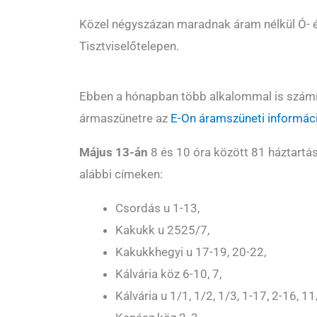
Közel négyszázan maradnak áram nélkül Ó- és
Tisztviselőtelepen.
Ebben a hónapban több alkalommal is számí
ármaszünetre az
E-On áramszüneti informáci
Május 13-án
8 és 10 óra között 81 háztartá
alábbi címeken:
Csordás u 1-13,
Kakukk u 2525/7,
Kakukkhegyi u 17-19, 20-22,
Kálvária köz 6-10, 7,
Kálvária u 1/1, 1/2, 1/3, 1-17, 2-16, 11