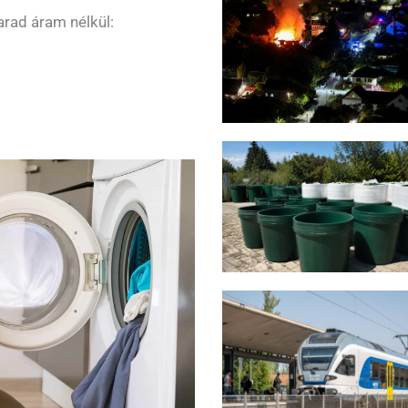
arad áram nélkül: