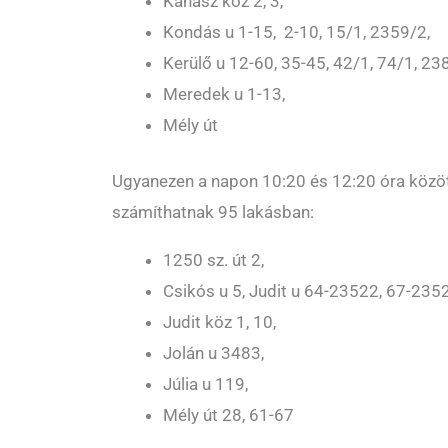
Kanász köz 2, 3,
Kondás u 1-15, 2-10, 15/1, 2359/2,
Kerülő u 12-60, 35-45, 42/1, 74/1, 23
Meredek u 1-13,
Mély út
Ugyanezen a napon 10:20 és 12:20 óra közö
számíthatnak 95 lakásban:
1250 sz. út 2,
Csikós u 5, Judit u 64-23522, 67-235
Judit köz 1, 10,
Jolán u 3483,
Júlia u 119,
Mély út 28, 61-67