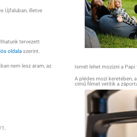
 Újfaluban, illetve
thatunk tervezett
ós oldala
szerint.
sban nem lesz áram, az
Ismét lehet mozizni a Papi
A plédes mozi keretében, a
című filmet vetítik a zápor
/1,