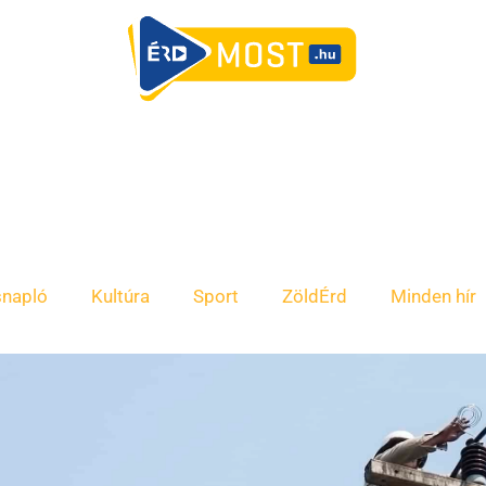
snapló
Kultúra
Sport
ZöldÉrd
Minden hír