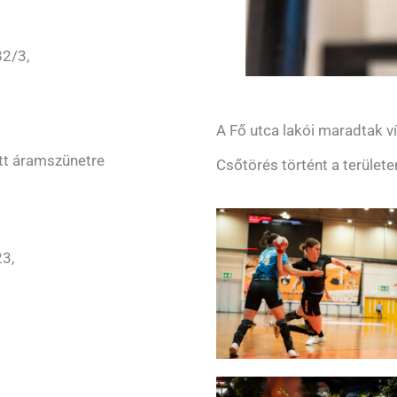
82/3,
A Fő utca lakói maradtak ví
tt áramszünetre
Csőtörés történt a területe
23,