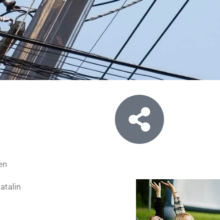
en
talin