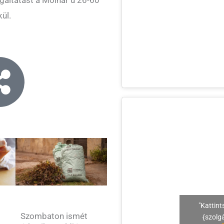
ül.
"Kattint
Szombaton ismét
{szolg