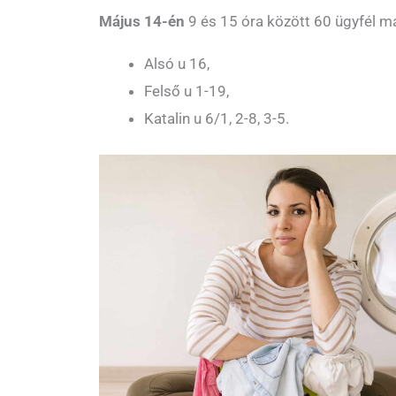
Május 14-én
9 és 15 óra között 60 ügyfél m
Alsó u 16,
Felső u 1-19,
Katalin u 6/1, 2-8, 3-5.