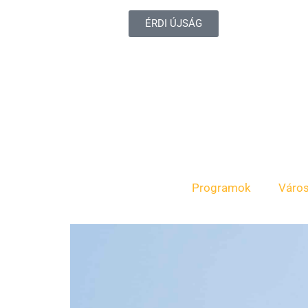
ÉRDI ÚJSÁG
Programok
Váro