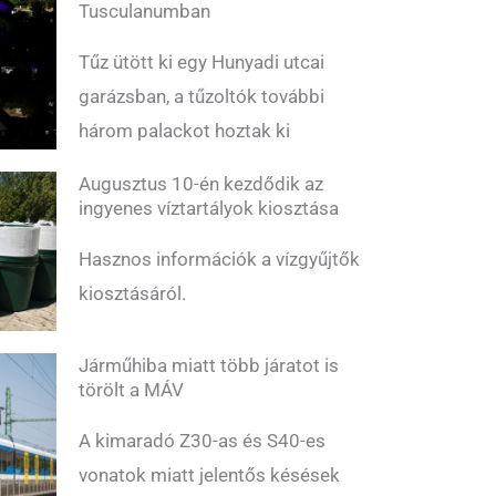
Tusculanumban
Tűz ütött ki egy Hunyadi utcai
garázsban, a tűzoltók további
három palackot hoztak ki
Augusztus 10-én kezdődik az
ingyenes víztartályok kiosztása
Hasznos információk a vízgyűjtők
kiosztásáról.
Járműhiba miatt több járatot is
törölt a MÁV
A kimaradó Z30-as és S40-es
vonatok miatt jelentős késések