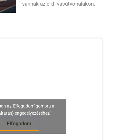
vannak az érdi vasútvonalakon.
son az 'Elfogadom' gombra a
áltatás} engedélyezéséhez"
Elfogadom