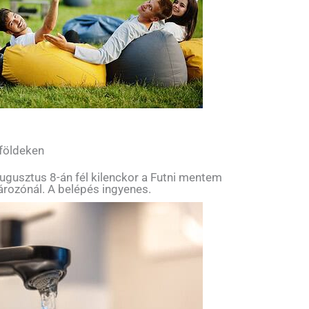
 földeken
ugusztus 8-án fél kilenckor a Futni mentem
tározónál. A belépés ingyenes.