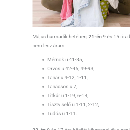
Május harmadik hetében,
21-én
9 és 15 óra 
nem lesz áram:
Mérnök u 41-85,
Orvos u 42-46, 49-93,
Tanár u 4-12, 1-11,
Tanácsos u 7,
Titkár u 1-19, 6-18,
Tisztviselő u 1-11, 2-12,
Tudós u 1-11.
22-én
9 és 17 óra között kikapcsolják a szo