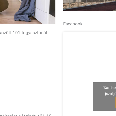
Facebook
között 101 fogyasztónál
"Kattint
{szolg
lgáltatást a Molnár u 26-60