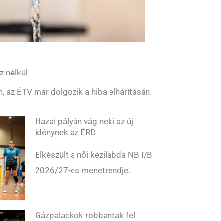
z nélkül
n, az ÉTV már dolgozik a hiba elhárításán.
Hazai pályán vág neki az új
idénynek az ÉRD
Elkészült a női kézilabda NB I/B
2026/27-es menetrendje.
Gázpalackok robbantak fel