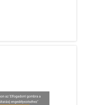
son az 'Elfogadom' gombra a
áltatás} engedélyezéséhez"