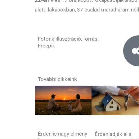
alatti lakásokban, 37 család marad áram nélk
Fotónk illusztráció, forrás:
Freepik
További cikkeink
Érden is nagy élmény
Érden adják el a