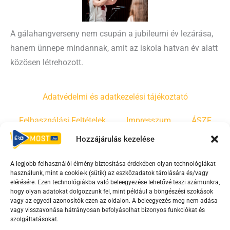
A gálahangverseny nem csupán a jubileumi év lezárása,
hanem ünnepe mindannak, amit az iskola hatvan év alatt
közösen létrehozott.
Adatvédelmi és adatkezelési tájékoztató
Felhasználási Feltételek
Impresszum
ÁSZF
Hozzájárulás kezelése
Irányelvek
Moderálási szabályzat
A legjobb felhasználói élmény biztosítása érdekében olyan technológiákat
használunk, mint a cookie-k (sütik) az eszközadatok tárolására és/vagy
F
Y
T
elérésére. Ezen technológiákba való beleegyezése lehetővé teszi számunkra,
hogy olyan adatokat dolgozzunk fel, mint például a böngészési szokások
a
o
i
vagy az egyedi azonosítók ezen az oldalon. A beleegyezés meg nem adása
c
u
k
vagy visszavonása hátrányosan befolyásolhat bizonyos funkciókat és
e
t
t
szolgáltatásokat.