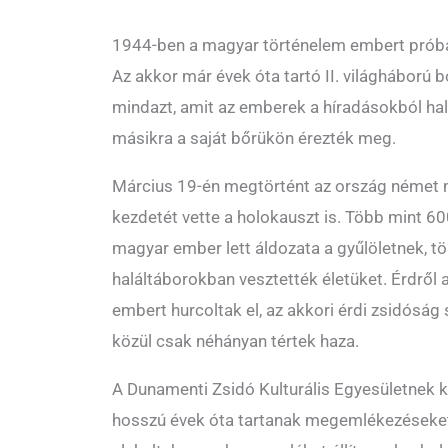
1944-ben a magyar történelem embert próbá
Az akkor már évek óta tartó II. világháború b
mindazt, amit az emberek a híradásokból hallo
másikra a saját bőrükön érezték meg.
Március 19-én megtörtént az ország német m
kezdetét vette a holokauszt is. Több mint 6
magyar ember lett áldozata a gyűlöletnek, t
haláltáborokban vesztették életüket. Érdről 
embert hurcoltak el, az akkori érdi zsidóság s
közül csak néhányan tértek haza.
A Dunamenti Zsidó Kulturális Egyesületnek 
hosszú évek óta tartanak megemlékezéseket