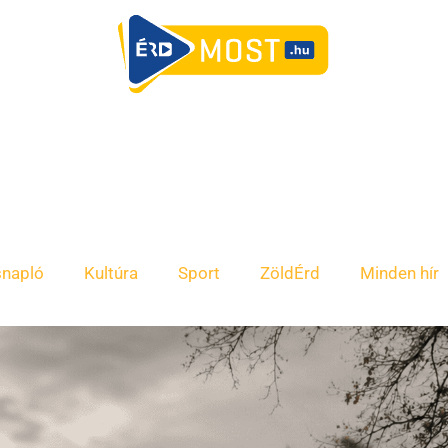
snapló
Kultúra
Sport
ZöldÉrd
Minden hír