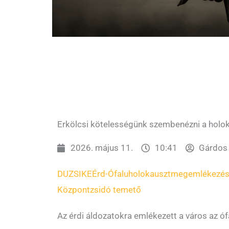
Erkölcsi kötelességünk szembenézni a holok
2026. május 11.
10:41
Gárdos 
DUZSIKE
Érd-Ófalu
holokauszt
megemlékezé
Központ
zsidó temető
Az érdi áldozatokra emlékezett a város az ó