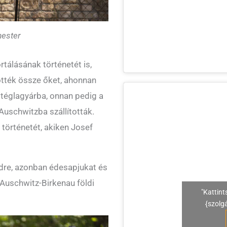
mester
rtálásának történetét is,
ötték össze őket, ahonnan
 téglagyárba, onnan pedig a
uschwitzba szállították.
i történetét, akiken Josef
Érdre, azonban édesapjukat és
Auschwitz-Birkenau földi
"Kattint
{szolg