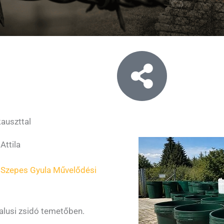
auszttal
Attila
s
Szepes Gyula Művelődési
falusi zsidó temetőben.