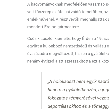
A hagyományoknak megfelelően vasárnap pe
volt főszerep az ófalusi zsidó temetőben, az
emlékművénél. A résztvevők meghallgatták 
mondott Érd polgármestere.
Csőzik László kiemelte, hogy Érden a 19. s
együtt a különböző nemzetiségű és vallású 
évszázadra megváltozott, hiszen a gyűlöletke
néhány évtized alatt szétszakította ezt a kö
„A holokauszt nem egyik napról
hanem a gyűlöletbeszéd, a jog
fokozatos térnyerésével vezete
deportálásokhoz és a tömeggy