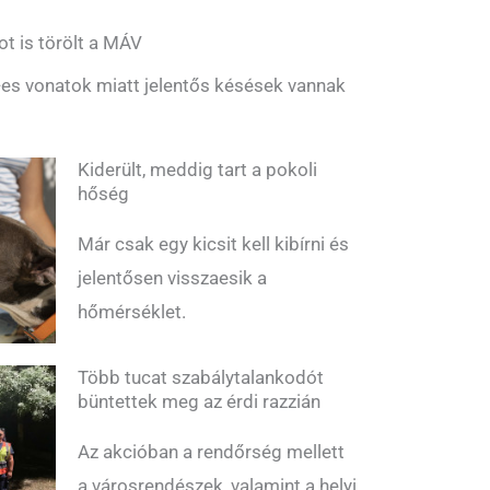
ot is törölt a MÁV
es vonatok miatt jelentős késések vannak
Kiderült, meddig tart a pokoli
hőség
Már csak egy kicsit kell kibírni és
jelentősen visszaesik a
hőmérséklet.
Több tucat szabálytalankodót
büntettek meg az érdi razzián
Az akcióban a rendőrség mellett
a városrendészek, valamint a helyi