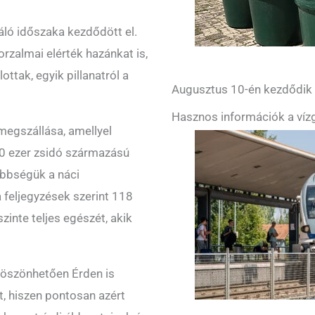
ló időszaka kezdődött el.
orzalmai elérték hazánkat is,
ttak, egyik pillanatról a
Augusztus 10-én kezdődik a
Hasznos információk a vízg
egszállása, amellyel
00 ezer zsidó származású
öbbségük a náci
a feljegyzések szerint 118
zinte teljes egészét, akik
köszönhetően Érden is
, hiszen pontosan azért