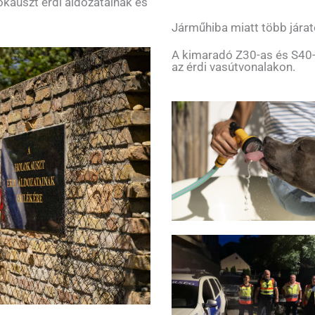
okauszt érdi áldozatainak és
Járműhiba miatt több járat
A kimaradó Z30-as és S40-
az érdi vasútvonalakon.