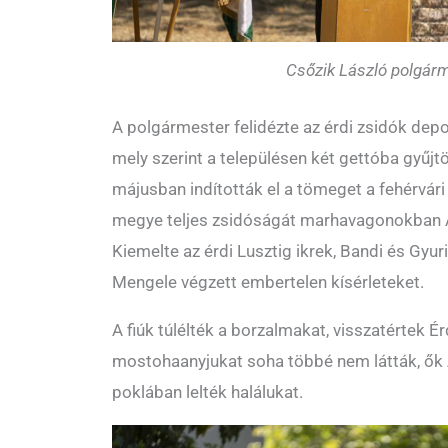
Csőzik László polgár
A polgármester felidézte az érdi zsidók depo
mely szerint a településen két gettóba gyűjt
májusban indították el a tömeget a fehérvári
megye teljes zsidóságát marhavagonokban A
Kiemelte az érdi Lusztig ikrek, Bandi és Gyur
Mengele végzett embertelen kísérleteket.
A fiúk túlélték a borzalmakat, visszatértek 
mostohaanyjukat soha többé nem látták, ők 
poklában lelték halálukat.