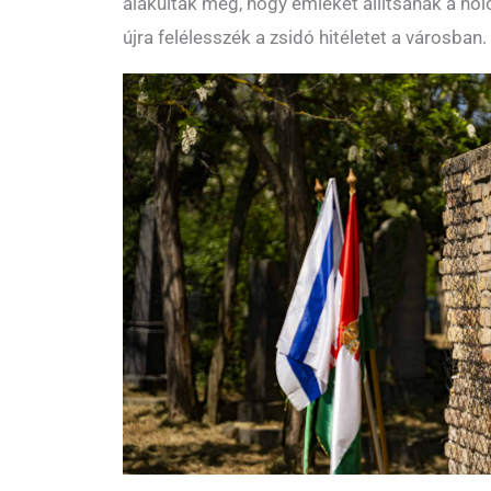
alakultak meg, hogy emléket állítsanak a hol
újra felélesszék a zsidó hitéletet a városban.