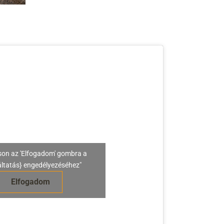
son az 'Elfogadom' gombra a
áltatás} engedélyezéséhez"
Elfogadom