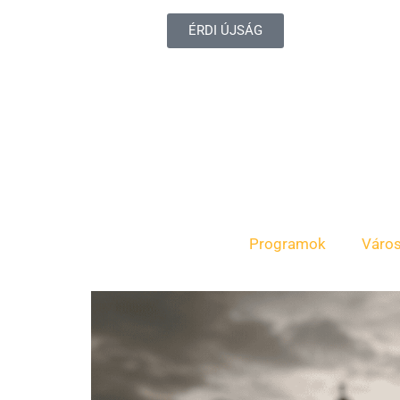
ÉRDI ÚJSÁG
Programok
Váro