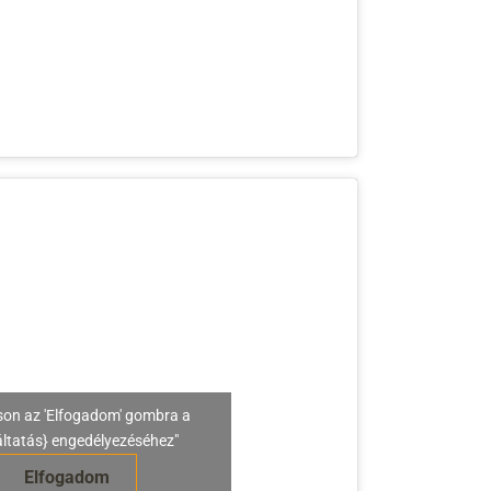
son az 'Elfogadom' gombra a
áltatás} engedélyezéséhez"
Elfogadom