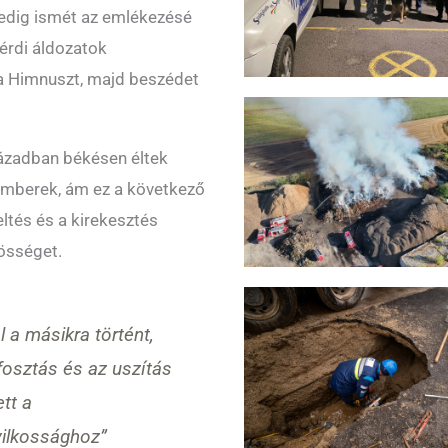
dig ismét az emlékezésé
 érdi áldozatok
a Himnuszt, majd beszédet
zázadban békésen éltek
emberek, ám ez a következő
ltés és a kirekesztés
zösséget.
 a másikra történt,
fosztás és az uszítás
tt a
ilkossághoz”