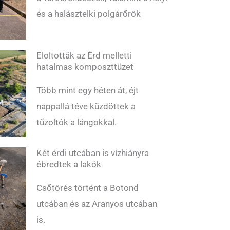
és a halásztelki polgárőrök
Eloltották az Érd melletti
hatalmas komposzttüzet
Több mint egy héten át, éjt
nappallá téve küzdöttek a
tűzoltók a lángokkal.
Két érdi utcában is vízhiányra
ébredtek a lakók
Csőtörés történt a Botond
utcában és az Aranyos utcában
is.