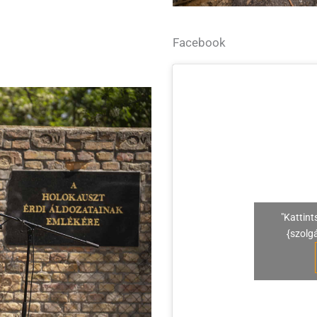
Facebook
"Kattint
{szolg