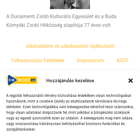
A Dunamenti Zsidó Kulturális Egyesület és a Buda
Környéki Zsidó Hitközség alapítója 77 éves volt.
Adatvédelmi és adatkezelési tájékoztató
Felhasználási Feltételek
Impresszum
ÁSZF
Irányelvek
Moderálási szabályzat
Hozzájárulás kezelése
A legjobb felhasználói élmény biztosítása érdekében olyan technológiákat
F
Y
T
használunk, mint a cookie-k (sütik) az eszközadatok tárolására és/vagy
a
o
i
elérésére. Ezen technológiákba való beleegyezése lehetővé teszi számunkra,
c
u
k
hogy olyan adatokat dolgozzunk fel, mint például a böngészési szokások
vagy az egyedi azonosítók ezen az oldalon. A beleegyezés meg nem adása
e
t
t
vagy visszavonása hátrányosan befolyásolhat bizonyos funkciókat és
b
u
o
szolgáltatásokat.
o
b
k