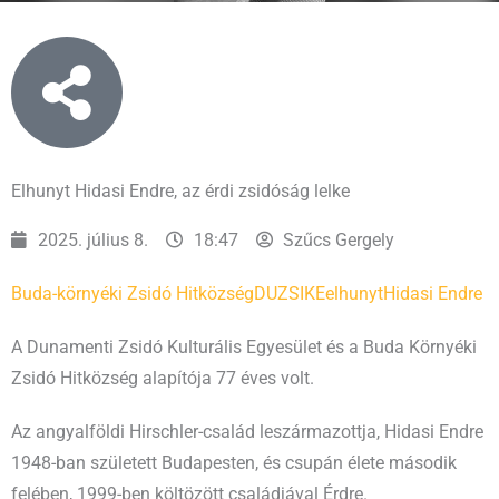
Elhunyt Hidasi Endre, az érdi zsidóság lelke
2025. július 8.
18:47
Szűcs Gergely
Buda-környéki Zsidó Hitközség
DUZSIKE
elhunyt
Hidasi Endre
A Dunamenti Zsidó Kulturális Egyesület és a Buda Környéki
Zsidó Hitközség alapítója 77 éves volt.
Az angyalföldi Hirschler-család leszármazottja, Hidasi Endre
1948-ban született Budapesten, és csupán élete második
felében, 1999-ben költözött családjával Érdre.