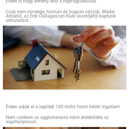
Érden is nagy élmény lesz a napfogyatkozás
Csak nem mindegy, honnan és hogyan nézzük. Mádai
Attilától, az Érdi Csillagászati Klub vezetőjétől kaptunk
útmutatást.
Érden adják el a legtöbb 100 millió forint feletti ingatlant
Nem csökken az agglomeráció iránti érdeklődés az
ingatlanpiacon.