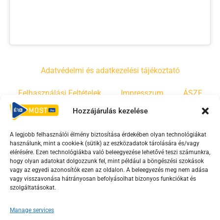
Adatvédelmi és adatkezelési tájékoztató
Felhasználási Feltételek
Impresszum
ÁSZF
Hozzájárulás kezelése
Irányelvek
Moderálási szabályzat
A legjobb felhasználói élmény biztosítása érdekében olyan technológiákat
használunk, mint a cookie-k (sütik) az eszközadatok tárolására és/vagy
F
Y
T
elérésére. Ezen technológiákba való beleegyezése lehetővé teszi számunkra,
a
o
i
hogy olyan adatokat dolgozzunk fel, mint például a böngészési szokások
vagy az egyedi azonosítók ezen az oldalon. A beleegyezés meg nem adása
c
u
k
vagy visszavonása hátrányosan befolyásolhat bizonyos funkciókat és
e
t
t
szolgáltatásokat.
b
u
o
o
b
k
Manage services