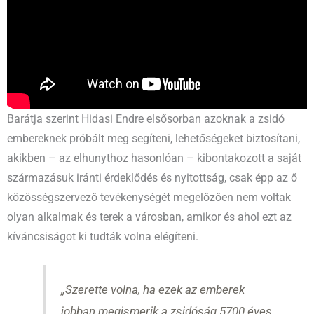
Barátja szerint Hidasi Endre elsősorban azoknak a zsidó
embereknek próbált meg segíteni, lehetőségeket biztosítani,
akikben – az elhunythoz hasonlóan – kibontakozott a saját
származásuk iránti érdeklődés és nyitottság, csak épp az ő
közösségszervező tevékenységét megelőzően nem voltak
olyan alkalmak és terek a városban, amikor és ahol ezt az
kíváncsiságot ki tudták volna elégíteni.
„Szerette volna, ha ezek az emberek
jobban megismerik a zsidóság 5700 éves