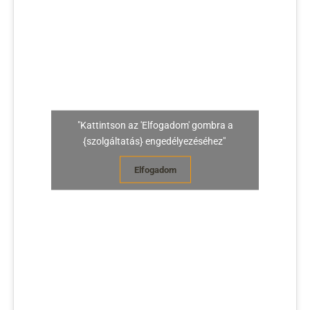
"Kattintson az 'Elfogadom' gombra a
{szolgáltatás} engedélyezéséhez"
Elfogadom