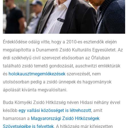
Érdeklődése odáig vitte, hogy a 2010-es esztendők elején
megalapította a Dunamenti Zsidó Kulturális Egyesületet. Az
érdi székhelyű civil szervezet elsősorban az Ófaluban
található zsidó temető gondozását, auschwitzi emléktúrák
és
holokausztmegemlékezések
szervezését, nem
utolsósorban pedig a zsidó ünnepek és hagyományok
ápolását kívánta megvalósítani.
Buda Környéki Zsidó Hitközség néven Hidasi néhány évvel
később
egy vallási közösséget is létrehozott
, amit
hamarosan a
Magyarországi Zsidó Hitközségek
Szövetségébe is felvettek
. A hitközség már kifejezetten