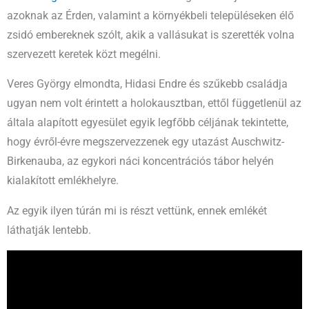
azoknak az Érden, valamint a környékbeli településeken élő
zsidó embereknek szólt, akik a vallásukat is szerették volna
szervezett keretek közt megélni.
Veres György elmondta, Hidasi Endre és szűkebb családja
ugyan nem volt érintett a holokausztban, ettől függetlenül az
általa alapított egyesület egyik legfőbb céljának tekintette,
hogy évről-évre megszervezzenek egy utazást Auschwitz-
Birkenauba, az egykori náci koncentrációs tábor helyén
kialakított emlékhelyre.
Az egyik ilyen túrán mi is részt vettünk, ennek emlékét
láthatják lentebb.