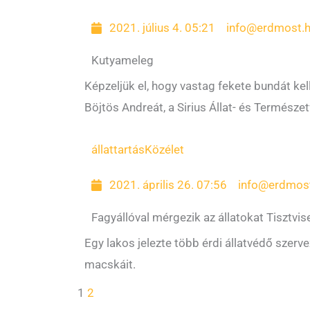
2021. július 4. 05:21
info@erdmost.
Kutyameleg
Képzeljük el, hogy vastag fekete bundát ke
Böjtös Andreát, a Sirius Állat- és Termész
állattartás
Közélet
2021. április 26. 07:56
info@erdmos
Fagyállóval mérgezik az állatokat Tisztvis
Egy lakos jelezte több érdi állatvédő szerve
macskáit.
1
2