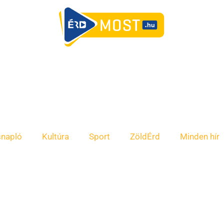
snapló
Kultúra
Sport
ZöldÉrd
Minden hír