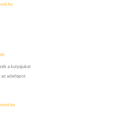
ost.hu
ely
sék a kutyájukat
i az adatlapot.
most.hu