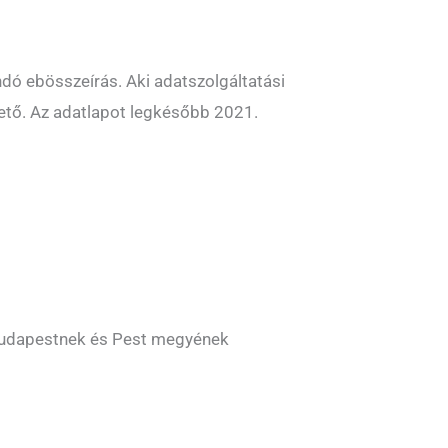
dó ebösszeírás. Aki adatszolgáltatási
hető. Az adatlapot legkésőbb 2021.
t Budapestnek és Pest megyének