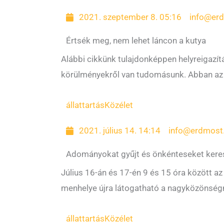
2021. szeptember 8. 05:16
info@er
Értsék meg, nem lehet láncon a kutya
Alábbi cikkünk tulajdonképpen helyreigazítás
körülményekről van tudomásunk. Abban az 
állattartás
Közélet
2021. július 14. 14:14
info@erdmost
Adományokat gyűjt és önkénteseket keres
Július 16-án és 17-én 9 és 15 óra között a
menhelye újra látogatható a nagyközönségne
állattartás
Közélet