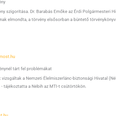
ény
vény szigorítása. Dr. Barabás Emőke az Érdi Polgármesteri H
ak elmondta, a törvény elsősorban a büntető törvénykönyv r
most.hu
énynél tárt fel problémákat
vizsgáltak a Nemzeti Élelmiszerlánc-biztonsági Hivatal (Né
- tájékoztatta a Nébih az MTI-t csütörtökön.
t.hu