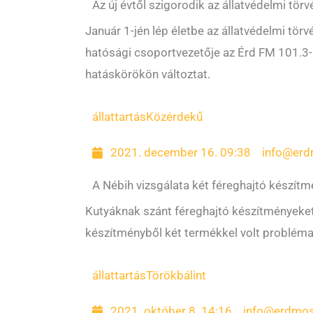
Az új évtől szigorodik az állatvédelmi törv
Január 1-jén lép életbe az állatvédelmi tör
hatósági csoportvezetője az Érd FM 101.3-n
hatáskörökön változtat.
állattartás
Közérdekű
2021. december 16. 09:38
info@erd
A Nébih vizsgálata két féreghajtó készítm
Kutyáknak szánt féreghajtó készítményeket 
készítményből két termékkel volt probléma 
állattartás
Törökbálint
2021. október 8. 14:16
info@erdmos