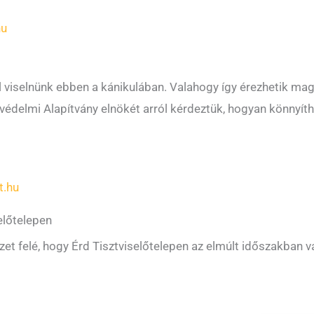
hu
ll viselnünk ebben a kánikulában. Valahogy így érezhetik ma
etvédelmi Alapítvány elnökét arról kérdeztük, hogyan könnyí
t.hu
előtelepen
zet felé, hogy Érd Tisztviselőtelepen az elmúlt időszakban v