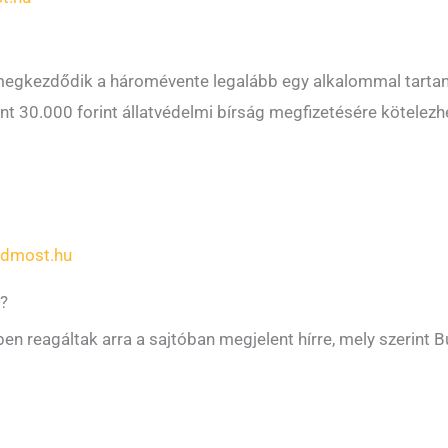
 megkezdődik a háromévente legalább egy alkalommal tartan
t 30.000 forint állatvédelmi bírság megfizetésére kötelez
rdmost.hu
?
en reagáltak arra a sajtóban megjelent hírre, mely szerin