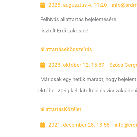
2025. augusztus 4. 11:20
info@erdm
Felhívás állattartás bejelentésére
Tisztelt Érdi Lakosok!
állattartás
ebösszeírás
2023. október 12. 15:39
Szűcs Gerg
Már csak egy hetük maradt, hogy bejelent
Október 20-ig kell kitölteni és visszakülden
állattartás
Közélet
2021. december 28. 13:58
info@erd