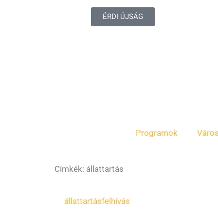
ÉRDI ÚJSÁG
Programok
Váro
Címkék: állattartás
Oldal
Oldal
állattartás
felhívás