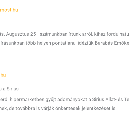
dmost.hu
. Augusztus 25-i számunkban írtunk arról, kihez fordulhatunk
írásunkban több helyen pontatlanul idéztük Barabás Emőke
.hu
 a Sirius
z érdi hipermarketben gyűjt adományokat a Sirius Állat- és 
k, de továbbra is várják önkéntesek jelentkezését is.