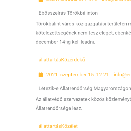
Ebösszeírás Törökbálinton
Törökbálint város közigazgatási területén
kötelezettségének nem tesz eleget, ebenkén
december 14-ig kell leadni.
állattartás
Közérdekű
2021. szeptember 15. 12:21
info@e
Létezik-e Állatrendőrség Magyarországon
Az állatvédő szervezetek közös közleményb
Állatrendőrsége lesz.
állattartás
Közélet