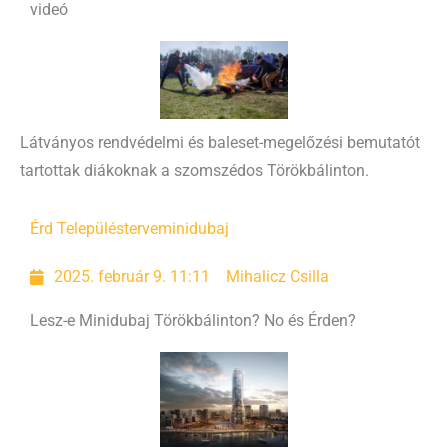
videó
Látványos rendvédelmi és baleset-megelőzési bemutatót
tartottak diákoknak a szomszédos Törökbálinton.
Érd Településterve
minidubaj
2025. február 9. 11:11
Mihalicz Csilla
Lesz-e Minidubaj Törökbálinton? No és Érden?