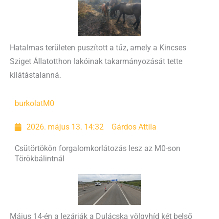
Hatalmas területen puszított a tűz, amely a Kincses
Sziget Állatotthon lakóinak takarmányozását tette
kilátástalanná.
burkolat
M0
2026. május 13. 14:32
Gárdos Attila
Csütörtökön forgalomkorlátozás lesz az M0-son
Törökbálintnál
Május 14-én a lezárják a Dulácska völgyhíd két belső