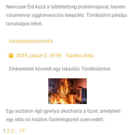
Nemcsak Érd küzd a túltelítettség problémájával, hanem
valamennyi agglomerációs település. Törökbálint példája
tanulságos lehet.
haláleset
katasztrófa
2025. január 2. 09:59
Gárdos Attila
Emberéletet követelt egy lakástűz Törökbálinton
Egy asztalon égő gyertya okozhatta a tüzet, amelyben
egy idős nő halálos füstmérgezést szenvedett.
1
2
3
…
17