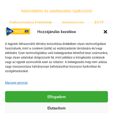
Adatvédelmi és adatkezelési tájékoztató
Felhasználási Feltételek
Impresszum
ÁSZF
Hozzájárulás kezelése
Irányelvek
Moderálási szabályzat
A legjobb felhasználói élmény biztosítása érdekében olyan technológiákat
használunk, mint a cookie-k (sütik) az eszközadatok tárolására és/vagy
F
Y
T
elérésére. Ezen technológiákba való beleegyezése lehetővé teszi számunkra,
hogy olyan adatokat dolgozzunk fel, mint például a böngészési szokások
a
o
i
vagy az egyedi azonosítók ezen az oldalon. A beleegyezés meg nem adása
c
u
k
vagy visszavonása hátrányosan befolyásolhat bizonyos funkciókat és
e
t
t
szolgáltatásokat.
b
u
o
Manage services
o
b
k
o
e
Az Érd Média médiaszolgáltatási tevékenységét a
k
-
Elfogadom
Médiatanács a Magyar Média Mecenatúra program
-
s
keretében támogatja.
Elutasítom
s
q