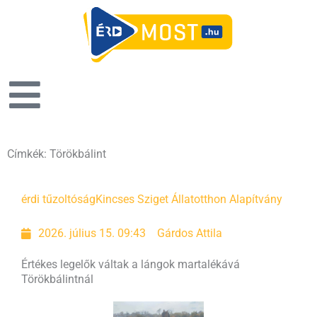
Címkék: Törökbálint
Oldal
Oldal
Oldal
Oldal
érdi tűzoltóság
Kincses Sziget Állatotthon Alapítvány
2026. július 15. 09:43
Gárdos Attila
Értékes legelők váltak a lángok martalékává
Törökbálintnál