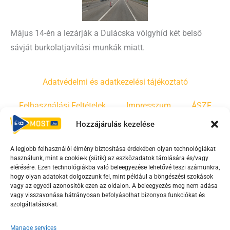
Május 14-én a lezárják a Dulácska völgyhíd két belső
sávját burkolatjavítási munkák miatt.
Adatvédelmi és adatkezelési tájékoztató
Felhasználási Feltételek
Impresszum
ÁSZF
Hozzájárulás kezelése
Irányelvek
Moderálási szabályzat
A legjobb felhasználói élmény biztosítása érdekében olyan technológiákat
használunk, mint a cookie-k (sütik) az eszközadatok tárolására és/vagy
F
Y
T
elérésére. Ezen technológiákba való beleegyezése lehetővé teszi számunkra,
hogy olyan adatokat dolgozzunk fel, mint például a böngészési szokások
a
o
i
vagy az egyedi azonosítók ezen az oldalon. A beleegyezés meg nem adása
c
u
k
vagy visszavonása hátrányosan befolyásolhat bizonyos funkciókat és
e
t
t
szolgáltatásokat.
b
u
o
Manage services