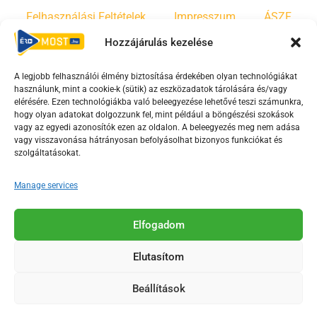
Felhasználási Feltételek
Impresszum
ÁSZF
Hozzájárulás kezelése
Irányelvek
Moderálási szabályzat
A legjobb felhasználói élmény biztosítása érdekében olyan technológiákat
használunk, mint a cookie-k (sütik) az eszközadatok tárolására és/vagy
F
Y
T
elérésére. Ezen technológiákba való beleegyezése lehetővé teszi számunkra,
hogy olyan adatokat dolgozzunk fel, mint például a böngészési szokások
a
o
i
vagy az egyedi azonosítók ezen az oldalon. A beleegyezés meg nem adása
c
u
k
vagy visszavonása hátrányosan befolyásolhat bizonyos funkciókat és
e
t
t
szolgáltatásokat.
b
u
o
Manage services
o
b
k
o
e
Az Érd Média médiaszolgáltatási tevékenységét a
k
-
Elfogadom
Médiatanács a Magyar Média Mecenatúra program
-
s
keretében támogatja.
Elutasítom
s
q
q
u
Beállítások
u
a
2018-2026. © Minden jog fenntartva, Érd Megyei Jogú Város
a
r
Polgármesteri Hivatal Média Osztálya