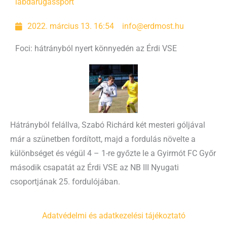
labdarúgás
sport
2022. március 13. 16:54
info@erdmost.hu
Foci: hátrányból nyert könnyedén az Érdi VSE
Hátrányból felállva, Szabó Richárd két mesteri góljával
már a szünetben fordított, majd a fordulás növelte a
különbséget és végül 4 – 1-re győzte le a Gyirmót FC Győr
második csapatát az Érdi VSE az NB III Nyugati
csoportjának 25. fordulójában.
Adatvédelmi és adatkezelési tájékoztató