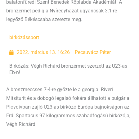
balatonfüredi Szent Benedek Röplabda Akadémiát. A
bronzérmet pedig a Nyíregyházát ugyancsak 3:1-re
legyőző Békéscsaba szerezte meg.
birkózás
sport
2022. március 13. 16:26
Pecsuvácz Péter
Birkózás: Végh Richárd bronzérmet szerzett az U23-as
Eb-n!
A bronzmeccsen 7-4-re győzte le a georgiai Riveri
Mitsiturit és a dobogó legalsó fokára állhatott a bulgáriai
Plovdivban zajló U23-as birkózó Európa-bajnokságon az
Érdi Spartacus 97 kilogrammos szabadfogású birkózója,
Végh Richárd.