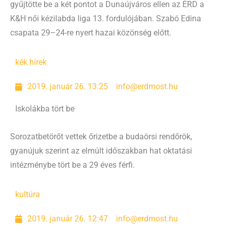
gyűjtötte be a két pontot a Dunaújváros ellen az ÉRD a
K&H női kézilabda liga 13. fordulójában. Szabó Edina
csapata 29–24-re nyert hazai közönség előtt.
kék hírek
2019. január 26. 13:25
info@erdmost.hu
Iskolákba tört be
Sorozatbetörőt vettek őrizetbe a budaörsi rendőrök,
gyanújuk szerint az elmúlt időszakban hat oktatási
intézménybe tört be a 29 éves férfi.
kultúra
2019. január 26. 12:47
info@erdmost.hu