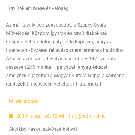
Így írok én: mese és valóság
Az már tavaly bebizonyosodott a Szepes Gyula
Művelődési Központ Így írok én című diákoknak
meghirdetett irodalmi pályázata kapcsán, hogy az
interneten közzétett felhívások nem ismernek határokat.
Az idén azonban a tavalyinál is több – 142 szerzőtől
összesen 276 munka – pályázati anyag érkezet,
amelynek díjazottjai a Magyar Kultúra Napja alkalmából
rendezett ünnepségen vehették át jutalmukat.
Mindennapok
2019. január 26. 12:44
info@erdmost.hu
Aktákból táska, szívószálból sál