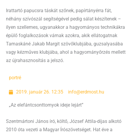
Irattartó papucsra táskát szőnek, papírtányérra fát,
néhány szívószál segítségével pedig sálat készítenek –
ilyen szellemes, ugyanakkor a hagyományos technikákra
épülő foglalkozások várnak azokra, akik ellátogatnak
Tamaskáné Jakab Margit szövőklubjába, guzsalyasába
vagy kézműves klubjába, ahol a hagyományőrzés mellett
az újrahasznosítás a jelszó.
portré
2019. január 26. 12:35
info@erdmost.hu
„Az elefántcsonttornyok ideje lejárt”
Szentmártoni János író, költő, József Attila-díjas alkotó
2010 óta vezeti a Magyar Írószövetséget. Hat éve a