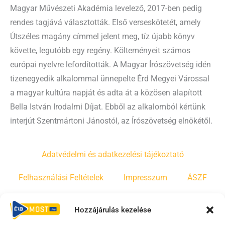
Magyar Művészeti Akadémia levelező, 2017-ben pedig
rendes tagjává választották. Első verseskötetét, amely
Útszéles magány címmel jelent meg, tíz újabb könyv
követte, legutóbb egy regény. Költeményeit számos
európai nyelvre lefordították. A Magyar Írószövetség idén
tizenegyedik alkalommal ünnepelte Érd Megyei Várossal
a magyar kultúra napját és adta át a közösen alapított
Bella István Irodalmi Díjat. Ebből az alkalomból kértünk
interjút Szentmártoni Jánostól, az Írószövetség elnökétől.
Adatvédelmi és adatkezelési tájékoztató
Felhasználási Feltételek
Impresszum
ÁSZF
Irányelvek
Moderálási szabályzat
Hozzájárulás kezelése