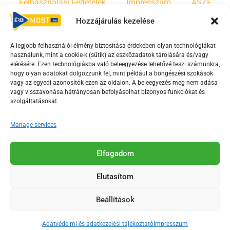
Felhasználási Feltételek
Impresszum
ÁSZF
Hozzájárulás kezelése
Irányelvek
Moderálási szabályzat
A legjobb felhasználói élmény biztosítása érdekében olyan technológiákat
használunk, mint a cookie-k (sütik) az eszközadatok tárolására és/vagy
F
Y
T
elérésére. Ezen technológiákba való beleegyezése lehetővé teszi számunkra,
a
o
i
hogy olyan adatokat dolgozzunk fel, mint például a böngészési szokások
vagy az egyedi azonosítók ezen az oldalon. A beleegyezés meg nem adása
c
u
k
vagy visszavonása hátrányosan befolyásolhat bizonyos funkciókat és
e
t
t
szolgáltatásokat.
b
u
o
o
b
k
Manage services
o
e
Az Érd Média médiaszolgáltatási tevékenységét a
k
-
Elfogadom
Médiatanács a Magyar Média Mecenatúra program
-
s
keretében támogatja.
Elutasítom
s
q
q
u
Beállítások
u
a
2018-2026. © Minden jog fenntartva, Érd Megyei Jogú Város
a
r
Polgármesteri Hivatal Média Osztálya
Adatvédelmi és adatkezelési tájékoztató
Impresszum