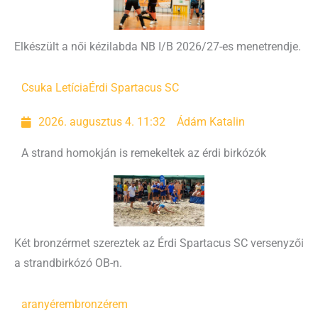
Elkészült a női kézilabda NB I/B 2026/27-es menetrendje.
Csuka Letícia
Érdi Spartacus SC
2026. augusztus 4. 11:32
Ádám Katalin
A strand homokján is remekeltek az érdi birkózók
Két bronzérmet szereztek az Érdi Spartacus SC versenyzői
a strandbirkózó OB-n.
aranyérem
bronzérem