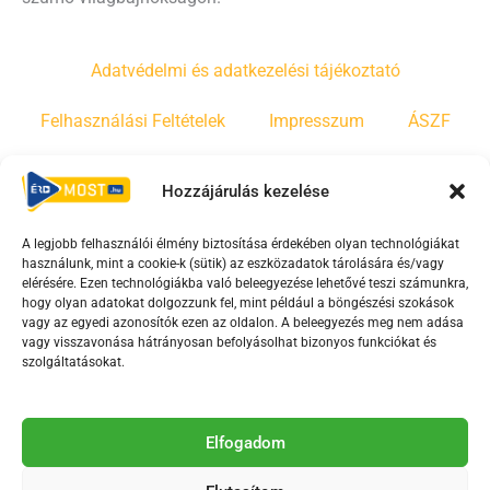
Adatvédelmi és adatkezelési tájékoztató
Felhasználási Feltételek
Impresszum
ÁSZF
Irányelvek
Moderálási szabályzat
Hozzájárulás kezelése
A legjobb felhasználói élmény biztosítása érdekében olyan technológiákat
F
Y
T
használunk, mint a cookie-k (sütik) az eszközadatok tárolására és/vagy
a
o
i
elérésére. Ezen technológiákba való beleegyezése lehetővé teszi számunkra,
c
u
k
hogy olyan adatokat dolgozzunk fel, mint például a böngészési szokások
vagy az egyedi azonosítók ezen az oldalon. A beleegyezés meg nem adása
e
t
t
vagy visszavonása hátrányosan befolyásolhat bizonyos funkciókat és
b
u
o
szolgáltatásokat.
o
b
k
o
e
Az Érd Média médiaszolgáltatási tevékenységét a
k
-
Elfogadom
Médiatanács a Magyar Média Mecenatúra program
-
s
keretében támogatja.