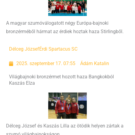
A magyar szumóválogatott négy Európa-bajnoki
bronzérméből hármat az érdiek hoztak haza Stirlingből.
Délceg József
Érdi Spartacus SC
2025. szeptember 17. 07:55
Ádám Katalin
Világbajnoki bronzérmet hozott haza Bangkokból
Kaszás Elza
Délceg József és Kaszás Lilla az ötödik helyen zártak a
szumó világbajnokságon.