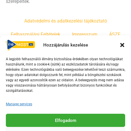
szerepeltek.
Adatvédelmi és adatkezelési tájékoztató
Felhasználási Feltételek
Impresszum
ÁSZF
Hozzájárulás kezelése
Irányelvek
Moderálási szabályzat
A legjobb felhasználói élmény biztosítása érdekében olyan technológiákat
használunk, mint a cookie-k (sütik) az eszközadatok tárolására és/vagy
F
Y
T
elérésére. Ezen technológiákba való beleegyezése lehetővé teszi számunkra,
hogy olyan adatokat dolgozzunk fel, mint például a böngészési szokások
a
o
i
vagy az egyedi azonosítók ezen az oldalon. A beleegyezés meg nem adása
c
u
k
vagy visszavonása hátrányosan befolyásolhat bizonyos funkciókat és
e
t
t
szolgáltatásokat.
b
u
o
Manage services
o
b
k
o
e
Az Érd Média médiaszolgáltatási tevékenységét a
k
-
Elfogadom
Médiatanács a Magyar Média Mecenatúra program
-
s
keretében támogatja.