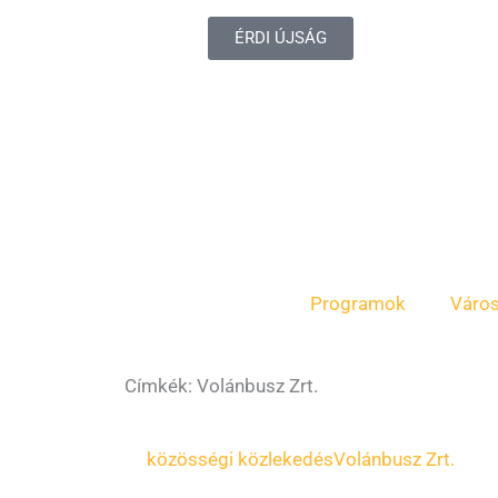
ÉRDI ÚJSÁG
Programok
Váro
Címkék: Volánbusz Zrt.
közösségi közlekedés
Volánbusz Zrt.