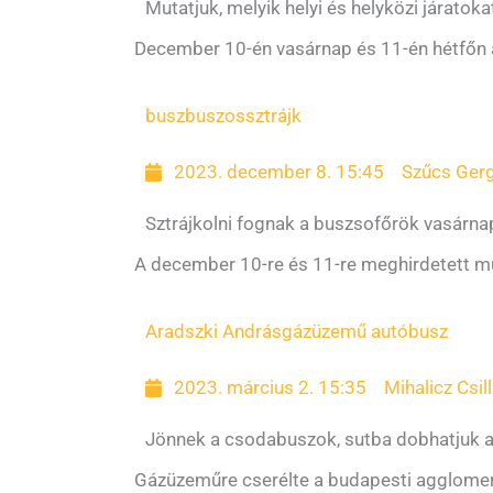
Mutatjuk, melyik helyi és helyközi járatok
December 10-én vasárnap és 11-én hétfőn az 
busz
buszossztrájk
2023. december 8. 15:45
Szűcs Gerg
Sztrájkolni fognak a buszsofőrök vasárna
A december 10-re és 11-re meghirdetett mun
Aradszki András
gázüzemű autóbusz
2023. március 2. 15:35
Mihalicz Csil
Jönnek a csodabuszok, sutba dobhatjuk a
Gázüzeműre cserélte a budapesti agglomerá