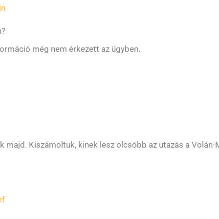
in
n?
nformáció még nem érkezett az ügyben.
tik majd. Kiszámoltuk, kinek lesz olcsóbb az utazás a Volán
ef