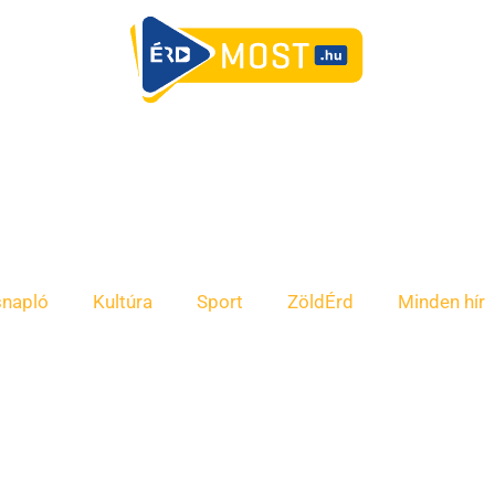
snapló
Kultúra
Sport
ZöldÉrd
Minden hír