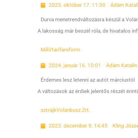
2025. október 17. 11:30
Ádám Katal
Durva menetrendváltozásra készül a Volá
A lakosság már beszél róla, de hivatalos i
MÁV
tarifareform
2024. január 16. 10:01
Ádám Katalin
Érdemes lesz letenni az autót márciustól
A változások az érdiek jelentős részét érin
sztrájk
Volánbusz Zrt.
2023. december 9. 14:45
Kling Józs