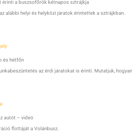
at érinti a buszsofőrök kétnapos sztrájkja
alábbi helyi és helyközi járatok érintettek a sztrájkban.
ely
p és hétfőn
kabeszüntetés az érdi járatokat is érinti. Mutatjuk, hogyan
la
z autót – videó
ció flottáját a Volánbusz.