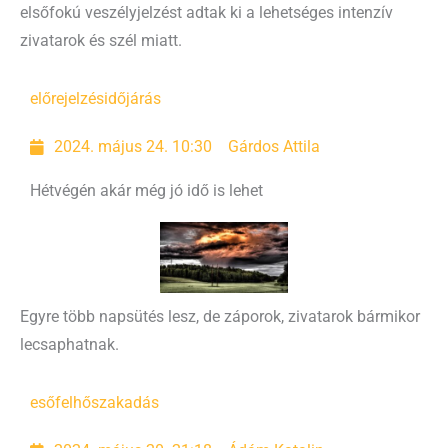
elsőfokú veszélyjelzést adtak ki a lehetséges intenzív
zivatarok és szél miatt.
előrejelzés
időjárás
2024. május 24. 10:30
Gárdos Attila
Hétvégén akár még jó idő is lehet
Egyre több napsütés lesz, de záporok, zivatarok bármikor
lecsaphatnak.
eső
felhőszakadás