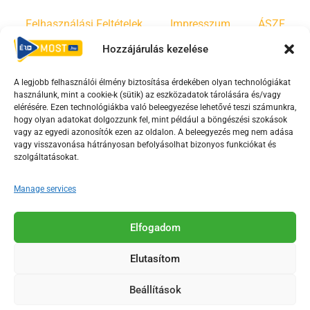
Felhasználási Feltételek
Impresszum
ÁSZF
Hozzájárulás kezelése
Irányelvek
Moderálási szabályzat
A legjobb felhasználói élmény biztosítása érdekében olyan technológiákat
használunk, mint a cookie-k (sütik) az eszközadatok tárolására és/vagy
F
Y
T
elérésére. Ezen technológiákba való beleegyezése lehetővé teszi számunkra,
hogy olyan adatokat dolgozzunk fel, mint például a böngészési szokások
a
o
i
vagy az egyedi azonosítók ezen az oldalon. A beleegyezés meg nem adása
c
u
k
vagy visszavonása hátrányosan befolyásolhat bizonyos funkciókat és
e
t
t
szolgáltatásokat.
b
u
o
Manage services
o
b
k
o
e
Az Érd Média médiaszolgáltatási tevékenységét a
k
-
Elfogadom
Médiatanács a Magyar Média Mecenatúra program
-
s
keretében támogatja.
Elutasítom
s
q
q
u
Beállítások
u
a
2018-2026. © Minden jog fenntartva, Érd Megyei Jogú Város