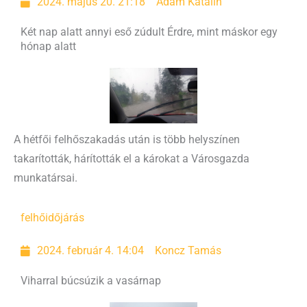
2024. május 20. 21:18
Ádám Katalin
Két nap alatt annyi eső zúdult Érdre, mint máskor egy
hónap alatt
A hétfői felhőszakadás után is több helyszínen
takarították, hárították el a károkat a Városgazda
munkatársai.
felhő
időjárás
2024. február 4. 14:04
Koncz Tamás
Viharral búcsúzik a vasárnap