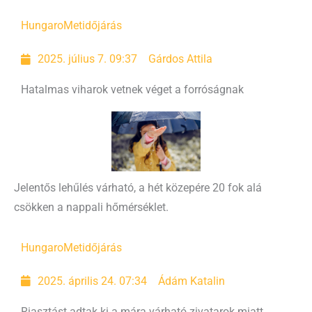
HungaroMet
időjárás
2025. július 7. 09:37
Gárdos Attila
Hatalmas viharok vetnek véget a forróságnak
Jelentős lehűlés várható, a hét közepére 20 fok alá
csökken a nappali hőmérséklet.
HungaroMet
időjárás
2025. április 24. 07:34
Ádám Katalin
Riasztást adtak ki a mára várható zivatarok miatt