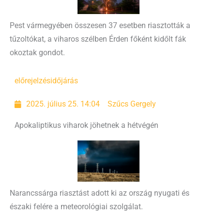
Pest vármegyében összesen 37 esetben riasztották a
tűzoltókat, a viharos szélben Érden főként kidőlt fák
okoztak gondot.
előrejelzés
időjárás
2025. július 25. 14:04
Szűcs Gergely
Apokaliptikus viharok jöhetnek a hétvégén
Narancssárga riasztást adott ki az ország nyugati és
északi felére a meteorológiai szolgálat.