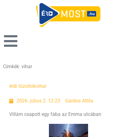
Címkék: vihar
Oldal
Oldal
Oldal
Oldal
érdi tűzoltók
vihar
2026. július 2. 12:23
Gárdos Attila
Villám csapott egy fába az Emma utcában