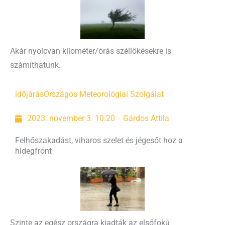
Akár nyolcvan kilométer/órás széllökésekre is
számíthatunk.
időjárás
Országos Meteorológiai Szolgálat
2023. november 3. 10:20
Gárdos Attila
Felhőszakadást, viharos szelet és jégesőt hoz a
hidegfront
Szinte az egész országra kiadták az elsőfokú