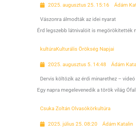
2025. augusztus 25. 15:16
Ádám Kat
Vászonra álmodták az idei nyarat
Érd legszebb látnivalóit is megörökítették 
kultúra
Kulturális Örökség Napjai
2025. augusztus 5. 14:48
Ádám Kata
Dervis költözik az érdi minarethez – videó
Egy napra megelevenedik a török világ Ófa
Csuka Zoltán Olvasókör
kultúra
2025. július 25. 08:20
Ádám Katalin