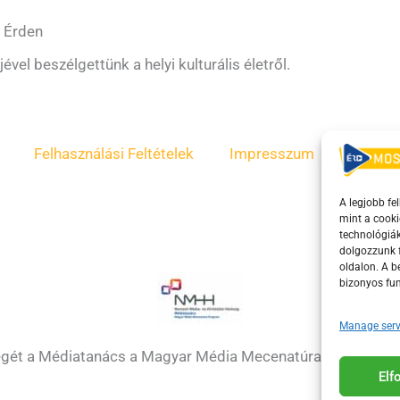
m Érden
el beszélgettünk a helyi kulturális életről.
Felhasználási Feltételek
Impresszum
ÁSZF
A legjobb fe
mint a cooki
technológiák
dolgozzunk f
oldalon. A 
bizonyos fun
Manage serv
égét a Médiatanács a Magyar Média Mecenatúra program k
El