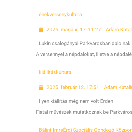
énekverseny
kultúra
2025. március 17. 11:27
Ádám Katal
Lukin csalogányai Parkvárosban dalolnak
A versennyel a népdalokat, illetve a népdal
kiállítás
kultúra
2025. február 12. 17:51
Ádám Katali
Ilyen kiállítás még nem volt Érden
Fiatal művészek mutatkoznak be Parkvárosba
Bálint Imre
Érdi Szociális Gondozó Közpon