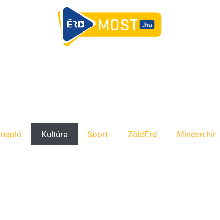
snapló
Kultúra
Sport
ZöldÉrd
Minden hír