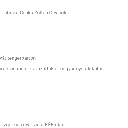
zójához a Csuka Zoltán Olvasókör.
rvát tengerparton
ói a színpad elé vonzották a magyar nyaralókat is.
izgalmas nyár vár a KÉK-ekre.