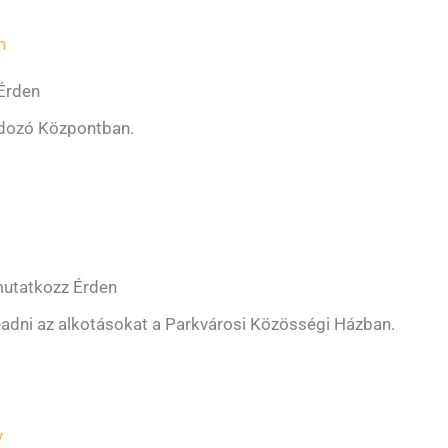
n
 Érden
ondozó Központban.
emutatkozz Érden
leadni az alkotásokat a Parkvárosi Közösségi Házban.
y