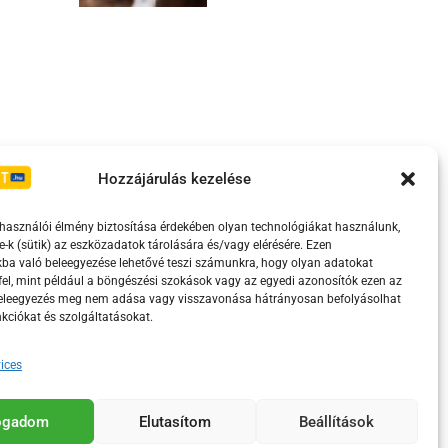
Irányelvek
Moderálási szabályzat
Hozzájárulás kezelése
lhasználói élmény biztosítása érdekében olyan technológiákat használunk,
e-k (sütik) az eszközadatok tárolására és/vagy elérésére. Ezen
ba való beleegyezése lehetővé teszi számunkra, hogy olyan adatokat
el, mint például a böngészési szokások vagy az egyedi azonosítók ezen az
beleegyezés meg nem adása vagy visszavonása hátrányosan befolyásolhat
kciókat és szolgáltatásokat.
ices
eretében támogatja.
fogadom
Elutasítom
Beállítások