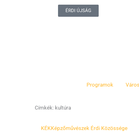
ÉRDI ÚJSÁG
Programok
Váro
Címkék: kultúra
Oldal
Oldal
Oldal
Oldal
Oldal
KÉK
Képzőművészek Érdi Közössége