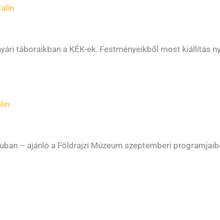
alin
nyári táboraikban a KÉK-ek. Festményeikből most kiállítás nyí
lin
luban – ajánló a Földrajzi Múzeum szeptemberi programjaib