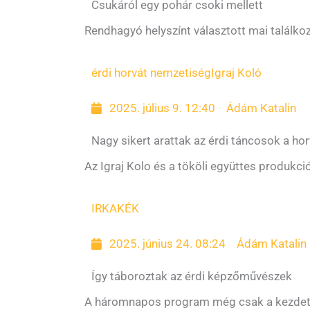
Csukáról egy pohár csoki mellett
Rendhagyó helyszínt választott mai találko
érdi horvát nemzetiség
Igraj Koló
2025. július 9. 12:40
Ádám Katalin
Nagy sikert arattak az érdi táncosok a ho
Az Igraj Kolo és a tököli együttes produkci
IRKA
KÉK
2025. június 24. 08:24
Ádám Katalin
Így táboroztak az érdi képzőművészek
A háromnapos program még csak a kezdet: 