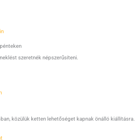
in
 pénteken
éneklést szeretnék népszerűsíteni.
n
n, közülük ketten lehetőséget kapnak önálló kiállításra.
t