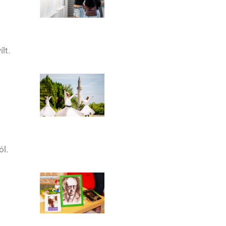
lt.
ól.