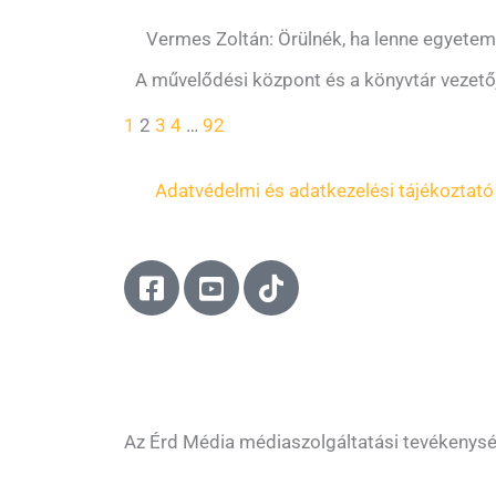
Vermes Zoltán: Örülnék, ha lenne egyete
A művelődési központ és a könyvtár vezetőjév
1
2
3
4
…
92
Adatvédelmi és adatkezelési tájékoztató
F
Y
T
a
o
i
c
u
k
e
t
t
b
u
o
o
b
k
o
e
Az Érd Média médiaszolgáltatási tevékenys
k
-
-
s