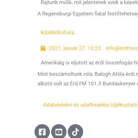
Rajtunk múlik, mit jelentenek ezek a képek
A Regensburgi Egyetem fiatal festőtehetsége
Közélet
kultúra
2021. január 27. 10:23
info@erdmos
Amerikáig is eljutott az érdi összefogás h
Mint beszámoltunk róla, Balogh Attila érdi m
alkotó volt az Érd FM 101.3 Bundáskenyér
Adatvédelmi és adatkezelési tájékoztató
F
Y
T
a
o
i