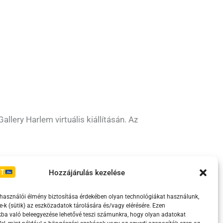
allery Harlem virtuális kiállításán. Az
Irányelvek
Moderálási szabályzat
Hozzájárulás kezelése
lhasználói élmény biztosítása érdekében olyan technológiákat használunk,
e-k (sütik) az eszközadatok tárolására és/vagy elérésére. Ezen
ba való beleegyezése lehetővé teszi számunkra, hogy olyan adatokat