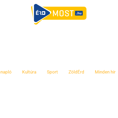
snapló
Kultúra
Sport
ZöldÉrd
Minden hír