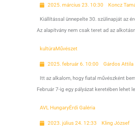
2025. március 23. 10:30
Koncz Tam
Kiállítással ünnepelte 30. szülinapját az ér
Az alapítvány nem csak teret ad az alkotásna
kultúra
Művészet
2025. február 6. 10:00
Gárdos Attila
Itt az alkalom, hogy fiatal művészként b
Február 7-ig egy pályázat keretében lehet 
AVL Hungary
Érdi Galéria
2023. július 24. 12:33
Kling József