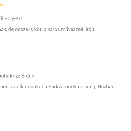
ás
di Poly-Art
k, de össze is köti a város művészeit, íróit.
emutatkozz Érden
leadni az alkotásokat a Parkvárosi Közösségi Házban.