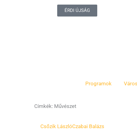
ÉRDI ÚJSÁG
Programok
Váro
Címkék: Művészet
Csőzik László
Czabai Balázs