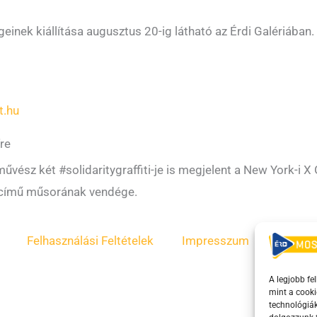
inek kiállítása augusztus 20-ig látható az Érdi Galériában.
t.hu
íre
űvész két #solidaritygraffiti-je is megjelent a New York-i X G
 című műsorának vendége.
Felhasználási Feltételek
Impresszum
ÁSZF
A legjobb fe
mint a cooki
technológiák