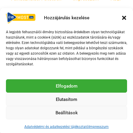
Irányelvek
Moderálási szabályzat
Hozzájárulás kezelése
A legjobb felhasználói élmény biztosítása érdekében olyan technológiákat
F
Y
T
használunk, mint a cookie-k (sütik) az eszközadatok tárolására és/vagy
a
o
i
elérésére. Ezen technológiákba való beleegyezése lehetővé teszi számunkra,
c
u
k
hogy olyan adatokat dolgozzunk fel, mint például a böngészési szokások
vagy az egyedi azonosítók ezen az oldalon. A beleegyezés meg nem adása
e
t
t
vagy visszavonása hátrányosan befolyásolhat bizonyos funkciókat és
b
u
o
szolgáltatásokat.
o
b
k
o
e
Az Érd Média médiaszolgáltatási tevékenységét a
k
-
Elfogadom
Médiatanács a Magyar Média Mecenatúra program
-
s
keretében támogatja.
Elutasítom
s
q
q
u
Beállítások
u
a
2018-2026. © Minden jog fenntartva, Érd Megyei Jogú Város
a
r
Polgármesteri Hivatal Média Osztálya
Adatvédelmi és adatkezelési tájékoztató
Impresszum
r
e