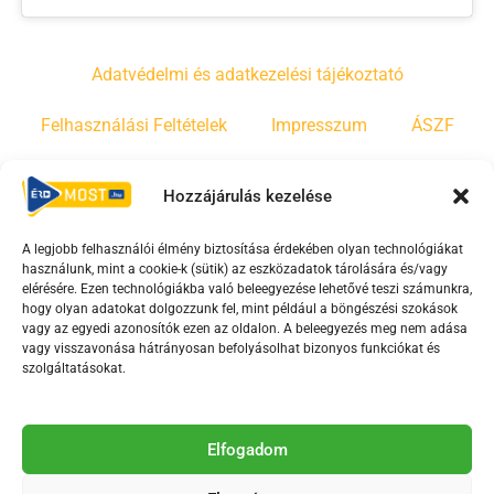
Adatvédelmi és adatkezelési tájékoztató
Felhasználási Feltételek
Impresszum
ÁSZF
Irányelvek
Moderálási szabályzat
Hozzájárulás kezelése
A legjobb felhasználói élmény biztosítása érdekében olyan technológiákat
F
Y
T
használunk, mint a cookie-k (sütik) az eszközadatok tárolására és/vagy
a
o
i
elérésére. Ezen technológiákba való beleegyezése lehetővé teszi számunkra,
c
u
k
hogy olyan adatokat dolgozzunk fel, mint például a böngészési szokások
vagy az egyedi azonosítók ezen az oldalon. A beleegyezés meg nem adása
e
t
t
vagy visszavonása hátrányosan befolyásolhat bizonyos funkciókat és
b
u
o
szolgáltatásokat.
o
b
k
o
e
Az Érd Média médiaszolgáltatási tevékenységét a
k
-
Elfogadom
Médiatanács a Magyar Média Mecenatúra program
-
s
keretében támogatja.