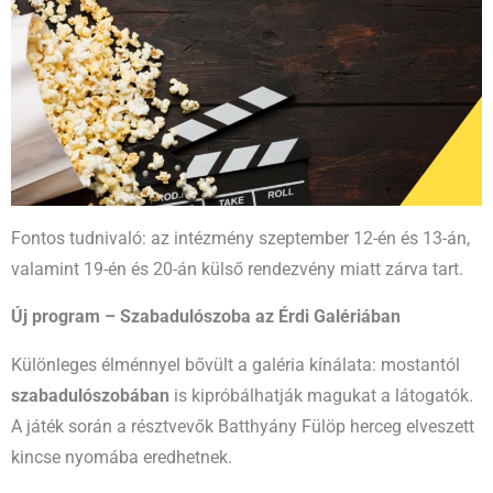
Fontos tudnivaló: az intézmény szeptember 12-én és 13-án,
valamint 19-én és 20-án külső rendezvény miatt zárva tart.
Új program – Szabadulószoba az Érdi Galériában
Különleges élménnyel bővült a galéria kínálata: mostantól
szabadulószobában
is kipróbálhatják magukat a látogatók.
A játék során a résztvevők Batthyány Fülöp herceg elveszett
kincse nyomába eredhetnek.