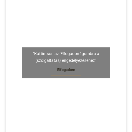
"Kattintson az 'Elfogadom' gombra a
{szolgáltatás} engedélyezéséhez"
Elfogadom