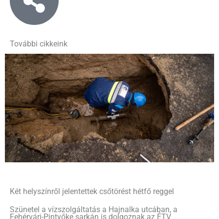
További cikkeink
Két helyszínről jelentettek csőtörést hétfő reggel
Szünetel a vízszolgáltatás a Hajnalka utcában, a
Fehérvári-Pintyőke sarkán is dolgoznak az ÉTV