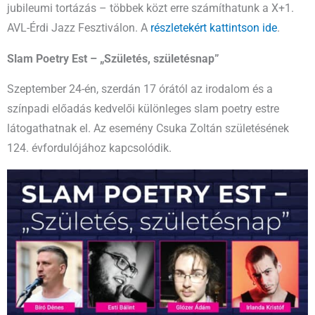
jubileumi tortázás – többek közt erre számíthatunk a X+1.
AVL-Érdi Jazz Fesztiválon. A
részletekért kattintson ide
.
Slam Poetry Est – „Születés, születésnap”
Szeptember 24-én, szerdán 17 órától az irodalom és a
színpadi előadás kedvelői különleges slam poetry estre
látogathatnak el. Az esemény Csuka Zoltán születésének
124. évfordulójához kapcsolódik.