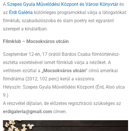
A
Szepes Gyula Művelődési Központ és Városi Könyvtár
és
az
Érdi Galéria
különleges programokkal várja a látogatókat:
filmklub, szabadulószoba és slam poetry est egyaránt
szerepel a kínálatban.
Filmklub – Mocsokváros utcáin
Szeptember 12-én, 17 órától Bárdos Csaba filmtörténész-
esztéta vezetésével ismét filmklub várja a nézőket. A
vetítésen ezúttal a
„Mocsokváros utcáin”
című amerikai
filmdráma (2012, 102 perc) kerül a vászonra.
Helyszín: Szepes Gyula Művelődési Központ (Érd, Alsó utca
9.)
A részvétel díjtalan, de előzetes regisztráció szükséges az
erdigaleria@gmail.com
címen.