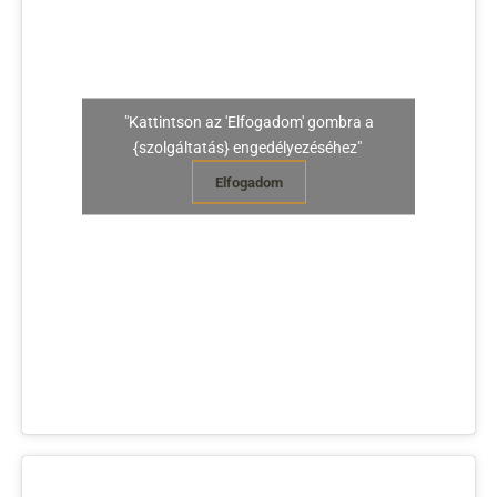
"Kattintson az 'Elfogadom' gombra a
{szolgáltatás} engedélyezéséhez"
Elfogadom