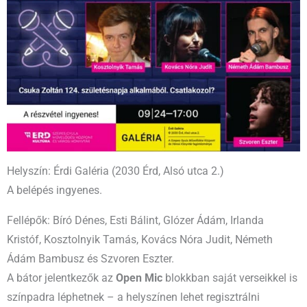
Helyszín: Érdi Galéria (2030 Érd, Alsó utca 2.)
A belépés ingyenes.
Fellépők: Bíró Dénes, Esti Bálint, Glózer Ádám, Irlanda
Kristóf, Kosztolnyik Tamás, Kovács Nóra Judit, Németh
Ádám Bambusz és Szvoren Eszter.
A bátor jelentkezők az
Open Mic
blokkban saját verseikkel is
színpadra léphetnek – a helyszínen lehet regisztrálni