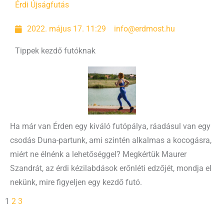
Érdi Újság
futás
2022. május 17. 11:29
info@erdmost.hu
Tippek kezdő futóknak
Ha már van Érden egy kiváló futópálya, ráadásul van egy
csodás Duna-partunk, ami szintén alkalmas a kocogásra,
miért ne élnénk a lehetőséggel? Megkértük Maurer
Szandrát, az érdi kézilabdások erőnléti edzőjét, mondja el
nekünk, mire figyeljen egy kezdő futó.
1
2
3