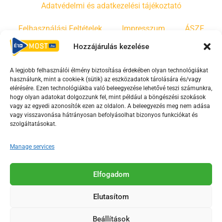
Adatvédelmi és adatkezelési tájékoztató
Felhasználási Feltételek
Impresszum
ÁSZF
Hozzájárulás kezelése
Irányelvek
Moderálási szabályzat
A legjobb felhasználói élmény biztosítása érdekében olyan technológiákat
használunk, mint a cookie-k (sütik) az eszközadatok tárolására és/vagy
F
Y
T
elérésére. Ezen technológiákba való beleegyezése lehetővé teszi számunkra,
hogy olyan adatokat dolgozzunk fel, mint például a böngészési szokások
a
o
i
vagy az egyedi azonosítók ezen az oldalon. A beleegyezés meg nem adása
c
u
k
vagy visszavonása hátrányosan befolyásolhat bizonyos funkciókat és
e
t
t
szolgáltatásokat.
b
u
o
Manage services
o
b
k
o
e
Az Érd Média médiaszolgáltatási tevékenységét a
k
-
Elfogadom
Médiatanács a Magyar Média Mecenatúra program
-
s
keretében támogatja.
Elutasítom
s
q
q
u
Beállítások