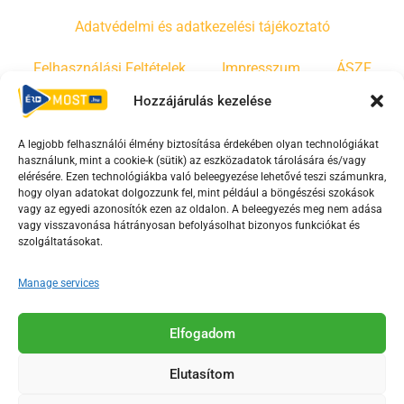
Adatvédelmi és adatkezelési tájékoztató
Felhasználási Feltételek
Impresszum
ÁSZF
Hozzájárulás kezelése
Irányelvek
Moderálási szabályzat
A legjobb felhasználói élmény biztosítása érdekében olyan technológiákat
használunk, mint a cookie-k (sütik) az eszközadatok tárolására és/vagy
F
Y
T
elérésére. Ezen technológiákba való beleegyezése lehetővé teszi számunkra,
hogy olyan adatokat dolgozzunk fel, mint például a böngészési szokások
a
o
i
vagy az egyedi azonosítók ezen az oldalon. A beleegyezés meg nem adása
c
u
k
vagy visszavonása hátrányosan befolyásolhat bizonyos funkciókat és
e
t
t
szolgáltatásokat.
b
u
o
Manage services
o
b
k
o
e
Az Érd Média médiaszolgáltatási tevékenységét a
k
-
Elfogadom
Médiatanács a Magyar Média Mecenatúra program
-
s
keretében támogatja.
Elutasítom
s
q
q
u