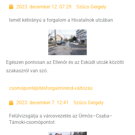
2023. december 12. 07:29
Szűcs Gergely
Ismét kétirányú a forgalom a Hivatalnok utcában
Egészen pontosan az Ellenőr és az Esküdt utcák közötti
szakaszról van szó.
csomópontépítés
forgalmirend-változás
2023. december 7. 12:41
Szűcs Gergely
Felülvizsgálja a városvezetés az Ürmös–Csaba–
Tárnoki-csomópontot