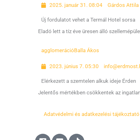
2025. január 31. 08:04
Gárdos Attila
Új fordulatot vehet a Termál Hotel sorsa
Eladó lett a tíz éve üresen álló szellemépüle
agglomeráció
Balla Ákos
2023. június 7. 05:30
info@erdmost.
Elérkezett a szemtelen alkuk ideje Érden
Jelentős mértékben csökkentek az ingatlaná
Adatvédelmi és adatkezelési tájékoztató
F
Y
T