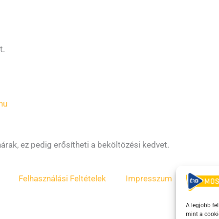
t.
hu
rak, ez pedig erősítheti a beköltözési kedvet.
Felhasználási Feltételek
Impresszum
ÁSZF
A legjobb fe
mint a cooki