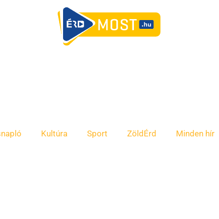
snapló
Kultúra
Sport
ZöldÉrd
Minden hír