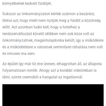
környélbeliek kedvelt fürdőjét.
Sokszor az önkormányzaton kérték számon a bezárást,
illetve azt, hogy miért nem nyitják meg a fürdőt a közönség
előtt. Azt azonban tudni kell, hogy a hotelhez a
rendszerváltozást követő időkben nem sok köze volt az
önkormányzatnak, magántulajdonba került, így a működésre
és a működtetésre a városnak semmilyen ráhatása nem volt
és nincsen ma sem.
Az épület így már tíz éve üresen, elhagyottan áll, az állapota
folyamatosan romlik. Ahogy azt a korábbi videónkban is
látni, szinte csernobili a hangulat az ingatlannál.