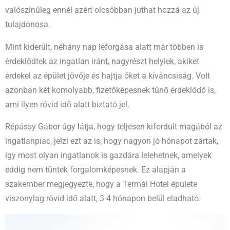
valószínűleg ennél azért olcsóbban juthat hozzá az új
tulajdonosa.
Mint kiderült, néhány nap leforgása alatt már többen is
érdeklődtek az ingatlan iránt, nagyrészt helyiek, akiket
érdekel az épület jövője és hajtja őket a kíváncsiság. Volt
azonban két komolyabb, fizetőképesnek tűnő érdeklődő is,
ami ilyen rövid idő alatt biztató jel.
Répássy Gábor úgy látja, hogy teljesen kifordult magából az
ingatlanpiac, jelzi ezt az is, hogy nagyon jó hónapot zártak,
így most olyan ingatlanok is gazdára lelehetnek, amelyek
eddig nem tűntek forgalomképesnek. Ez alapján a
szakember megjegyezte, hogy a Termál Hotel épülete
viszonylag rövid idő alatt, 3-4 hónapon belül eladható.