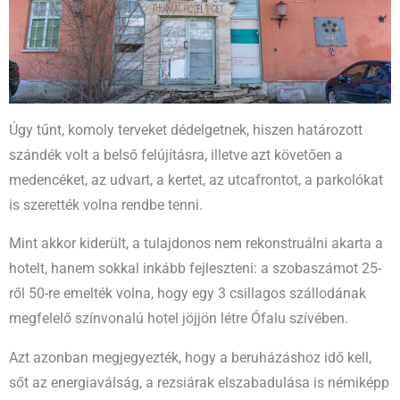
Úgy tűnt, komoly terveket dédelgetnek, hiszen határozott
szándék volt a belső felújításra, illetve azt követően a
medencéket, az udvart, a kertet, az utcafrontot, a parkolókat
is szerették volna rendbe tenni.
Mint akkor kiderült, a tulajdonos nem rekonstruálni akarta a
hotelt, hanem sokkal inkább fejleszteni: a szobaszámot 25-
ről 50-re emelték volna, hogy egy 3 csillagos szállodának
megfelelő színvonalú hotel jöjjön létre Ófalu szívében.
Azt azonban megjegyezték, hogy a beruházáshoz idő kell,
sőt az energiaválság, a rezsiárak elszabadulása is némiképp