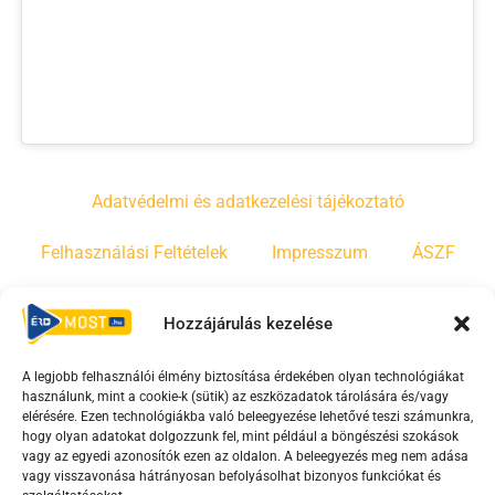
Adatvédelmi és adatkezelési tájékoztató
Felhasználási Feltételek
Impresszum
ÁSZF
Irányelvek
Moderálási szabályzat
Hozzájárulás kezelése
A legjobb felhasználói élmény biztosítása érdekében olyan technológiákat
F
Y
T
használunk, mint a cookie-k (sütik) az eszközadatok tárolására és/vagy
a
o
i
elérésére. Ezen technológiákba való beleegyezése lehetővé teszi számunkra,
c
u
k
hogy olyan adatokat dolgozzunk fel, mint például a böngészési szokások
vagy az egyedi azonosítók ezen az oldalon. A beleegyezés meg nem adása
e
t
t
vagy visszavonása hátrányosan befolyásolhat bizonyos funkciókat és