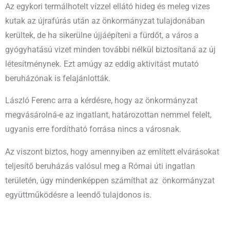
Az egykori termálhotelt vízzel ellátó hideg és meleg vizes
kutak az újrafúrás után az önkormányzat tulajdonában
kerültek, de ha sikerülne újjáépíteni a fürdőt, a város a
gyógyhatású vizet minden további nélkül biztosítaná az új
létesítménynek. Ezt amúgy az eddig aktivitást mutató
beruházónak is felajánlották.
László Ferenc arra a kérdésre, hogy az önkormányzat
megvásárolná-e az ingatlant, határozottan nemmel felelt,
ugyanis erre fordítható forrása nincs a városnak.
Az viszont biztos, hogy amennyiben az említett elvárásokat
teljesítő beruházás valósul meg a Római úti ingatlan
területén, úgy mindenképpen számíthat az önkormányzat
együttműködésre a leendő tulajdonos is.