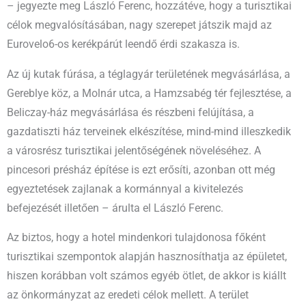
– jegyezte meg László Ferenc, hozzátéve, hogy a turisztikai
célok megvalósításában, nagy szerepet játszik majd az
Eurovelo6-os kerékpárút leendő érdi szakasza is.
Az új kutak fúrása, a téglagyár területének megvásárlása, a
Gereblye köz, a Molnár utca, a Hamzsabég tér fejlesztése, a
Beliczay-ház megvásárlása és részbeni felújítása, a
gazdatiszti ház terveinek elkészítése, mind-mind illeszkedik
a városrész turisztikai jelentőségének növeléséhez. A
pincesori présház építése is ezt erősíti, azonban ott még
egyeztetések zajlanak a kormánnyal a kivitelezés
befejezését illetően – árulta el László Ferenc.
Az biztos, hogy a hotel mindenkori tulajdonosa főként
turisztikai szempontok alapján hasznosíthatja az épületet,
hiszen korábban volt számos egyéb ötlet, de akkor is kiállt
az önkormányzat az eredeti célok mellett. A terület