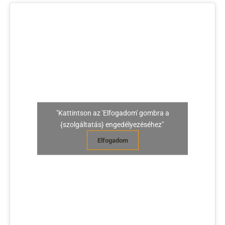
"Kattintson az 'Elfogadom' gombra a
{szolgáltatás} engedélyezéséhez"
Elfogadom