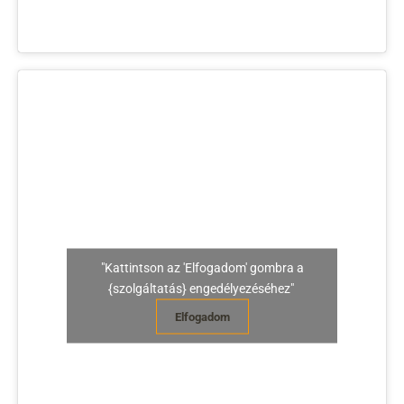
"Kattintson az 'Elfogadom' gombra a
{szolgáltatás} engedélyezéséhez"
Elfogadom