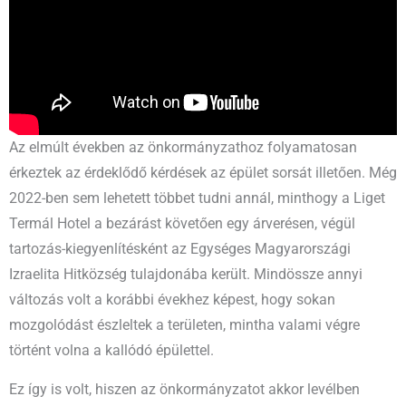
Az elmúlt években az önkormányzathoz folyamatosan
érkeztek az érdeklődő kérdések az épület sorsát illetően. Még
2022-ben sem lehetett többet tudni annál, minthogy a Liget
Termál Hotel a bezárást követően egy árverésen, végül
tartozás-kiegyenlítésként az Egységes Magyarországi
Izraelita Hitközség tulajdonába került. Mindössze annyi
változás volt a korábbi évekhez képest, hogy sokan
mozgolódást észleltek a területen, mintha valami végre
történt volna a kallódó épülettel.
Ez így is volt, hiszen az önkormányzatot akkor levélben