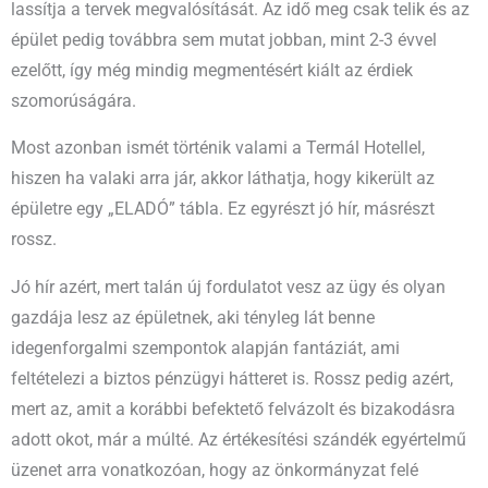
lassítja a tervek megvalósítását. Az idő meg csak telik és az
épület pedig továbbra sem mutat jobban, mint 2-3 évvel
ezelőtt, így még mindig megmentésért kiált az érdiek
szomorúságára.
Most azonban ismét történik valami a Termál Hotellel,
hiszen ha valaki arra jár, akkor láthatja, hogy kikerült az
épületre egy „ELADÓ” tábla. Ez egyrészt jó hír, másrészt
rossz.
Jó hír azért, mert talán új fordulatot vesz az ügy és olyan
gazdája lesz az épületnek, aki tényleg lát benne
idegenforgalmi szempontok alapján fantáziát, ami
feltételezi a biztos pénzügyi hátteret is. Rossz pedig azért,
mert az, amit a korábbi befektető felvázolt és bizakodásra
adott okot, már a múlté. Az értékesítési szándék egyértelmű
üzenet arra vonatkozóan, hogy az önkormányzat felé