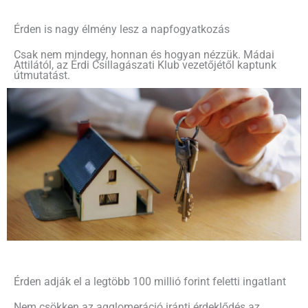
Érden is nagy élmény lesz a napfogyatkozás
Csak nem mindegy, honnan és hogyan nézzük. Mádai
Attilától, az Érdi Csillagászati Klub vezetőjétől kaptunk
útmutatást.
Érden adják el a legtöbb 100 millió forint feletti ingatlant
Nem csökken az agglomeráció iránti érdeklődés az