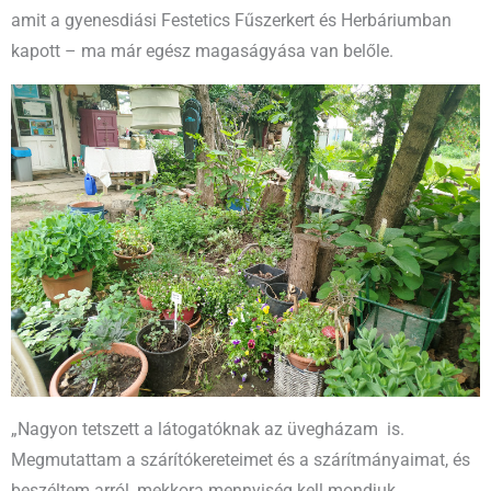
amit a gyenesdiási Festetics Fűszerkert és Herbáriumban
kapott – ma már egész magaságyása van belőle.
„Nagyon tetszett a látogatóknak az üvegházam is.
Megmutattam a szárítókereteimet és a szárítmányaimat, és
beszéltem arról, mekkora mennyiség kell mondjuk