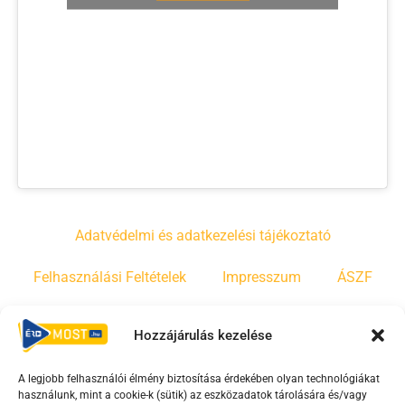
Adatvédelmi és adatkezelési tájékoztató
Felhasználási Feltételek
Impresszum
ÁSZF
Irányelvek
Moderálási szabályzat
Hozzájárulás kezelése
A legjobb felhasználói élmény biztosítása érdekében olyan technológiákat
F
Y
T
használunk, mint a cookie-k (sütik) az eszközadatok tárolására és/vagy