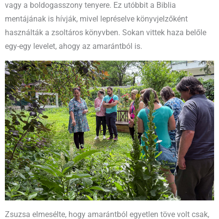
vagy a boldogasszony tenyere. Ez utóbbit a Biblia
mentájának is hívják, mivel lepréselve könyvjelzőként
használták a zsoltáros könyvben. Sokan vittek haza belőle
egy-egy levelet, ahogy az amarántból is.
Zsuzsa elmesélte, hogy amarántból egyetlen töve volt csak,