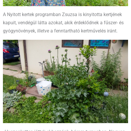
A Nyitott kertek programban Zsuzsa is kinyitotta kertjének
kapuit, vendégül látta azokat, akik érdeklődnek a fűszer- és
gyógynövények, illetve a fenntartható kertművelés iránt.