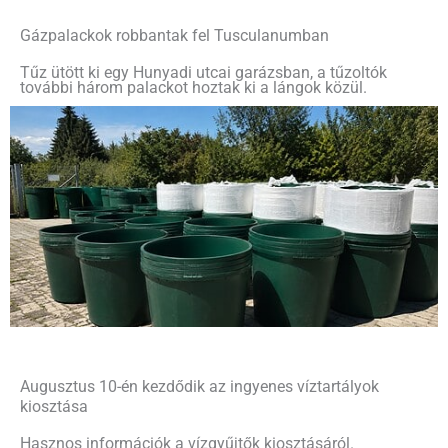
Gázpalackok robbantak fel Tusculanumban
Tűz ütött ki egy Hunyadi utcai garázsban, a tűzoltók
további három palackot hoztak ki a lángok közül.
Augusztus 10-én kezdődik az ingyenes víztartályok
kiosztása
Hasznos információk a vízgyűjtők kiosztásáról.