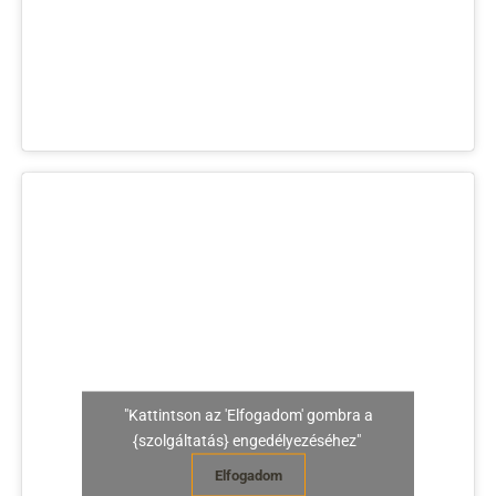
"Kattintson az 'Elfogadom' gombra a
{szolgáltatás} engedélyezéséhez"
Elfogadom