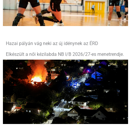
Hazai pályán vág neki az új idénynek az ÉRD
Elkészült a női kézilabda NB I/B 2026/27-es menetrendje.