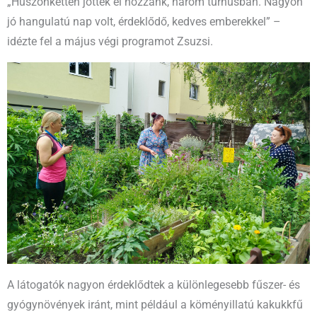
„Huszonketten jöttek el hozzánk, három turnusban. Nagyon
jó hangulatú nap volt, érdeklődő, kedves emberekkel” –
idézte fel a május végi programot Zsuzsi.
A látogatók nagyon érdeklődtek a különlegesebb fűszer- és
gyógynövények iránt, mint például a köményillatú kakukkfű