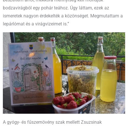
bodzavirágból egy pohár teához. Úgy láttam, ezek az
ismeretek nagyon érdekelték a közönséget. Megmutattam a
lepárlómat és a virágvizeimet is.”
A gyógy- és fűszernövény szak mellett Zsuzsinak