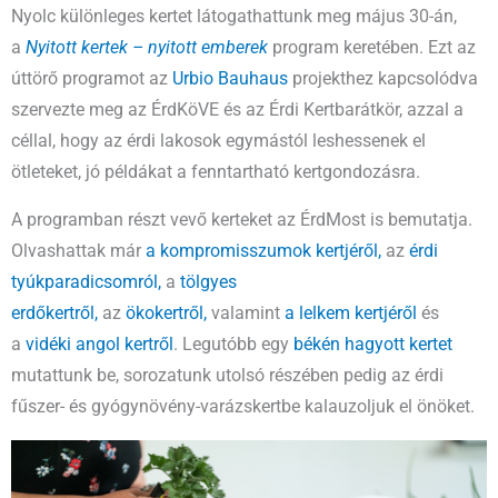
Nyolc különleges kertet látogathattunk meg május 30-án,
a
Nyitott kertek – nyitott emberek
program keretében. Ezt az
úttörő programot az
Urbio Bauhaus
projekthez kapcsolódva
szervezte meg az ÉrdKöVE és az Érdi Kertbarátkör, azzal a
céllal, hogy az érdi lakosok egymástól leshessenek el
ötleteket, jó példákat a fenntartható kertgondozásra.
A programban részt vevő kerteket az ÉrdMost is bemutatja.
Olvashattak már
a kompromisszumok kertjéről,
az
érdi
tyúkparadicsomról,
a
tölgyes
erdőkertről,
az
ökokertről,
valamint
a lelkem kertjéről
és
a
vidéki angol kertről
. Legutóbb egy
békén hagyott kertet
mutattunk be, sorozatunk utolsó részében pedig az érdi
fűszer- és gyógynövény-varázskertbe kalauzoljuk el önöket.