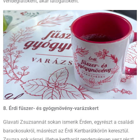
vendéglátóként, akár látogatóként.
8. Érdi fűszer- és gyógynövény-varázskert
Glavati Zsuzsannát sokan ismerik Érden, egyrészt a családi
barackosukról, másrészt az Érdi Kertbarátkörön keresztül.
Zsuzsa sok városi, illetve kertbarát rendezvényen vesz részt,