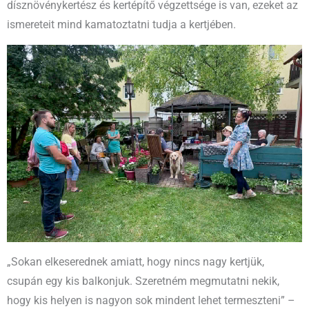
dísznövénykertész és kertépítő végzettsége is van, ezeket az
ismereteit mind kamatoztatni tudja a kertjében.
„Sokan elkeserednek amiatt, hogy nincs nagy kertjük,
csupán egy kis balkonjuk. Szeretném megmutatni nekik,
hogy kis helyen is nagyon sok mindent lehet termeszteni” –