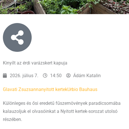
Kinyílt az érdi varázskert kapuja
2026. július 7.
14:50
Ádám Katalin
Glavati Zsuzsanna
nyitott kertek
Urbio Bauhaus
Különleges és ősi eredetű fűszernövények paradicsomába
kalauzoljuk el olvasóinkat a Nyitott kertek-sorozat utolsó
részében.