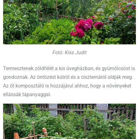
Fotó: Kiss Judit
Termesztenek zöldfélét a kis üvegházban, és gyümölcsöst is
gondoznak. Az öntözést kútról és a ciszternáról oldják meg.
Az öt komposztáló is hozzájárul ahhoz, hogy a növényeket
ellássák tápanyaggal.