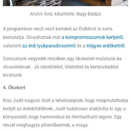
Archív fotó, készítette: Nagy Balázs
A programban részt vevő kerteket az ÉrdMost is sorra
. Olvashattak már
a kompromisszumok kertjéről,
bemutatja
valamint
az érdi tyúkparadicsomról
és a
tölgyes erdőkertről
.
Sorozatunk negyedik részében egy ökokertet mutatunk be
olvasóinknak. Jó nézelődést, ötletelést és kertészkedést
kívánunk.
4. Ökokert
Kiss Judit nagyon örült a lehetőségnek, hogy megmutathatja
kertjét az érdeklődőknek. Judit tudatosan alakította ki úgy a
környezetét, hogy harmonikus és fenntartható legyen. Egy
részét meghagyta pihenőkertnek, a maga