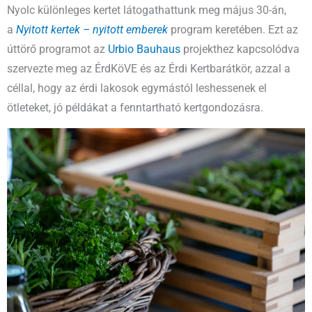
Nyolc különleges kertet látogathattunk meg május 30-án,
a
Nyitott kertek – nyitott emberek
program keretében. Ezt az
úttörő programot az
Urbio Bauhaus
projekthez kapcsolódva
szervezte meg az ÉrdKöVE és az Érdi Kertbarátkör, azzal a
céllal, hogy az érdi lakosok egymástól leshessenek el
ötleteket, jó példákat a fenntartható kertgondozásra.