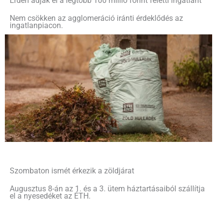
Érden adják el a legtöbb 100 millió forint feletti ingatlant
Nem csökken az agglomeráció iránti érdeklődés az
ingatlanpiacon.
Szombaton ismét érkezik a zöldjárat
Augusztus 8-án az 1. és a 3. ütem háztartásaiból szállítja
el a nyesedéket az ÉTH.