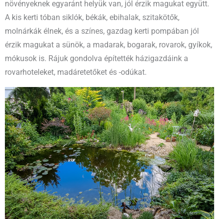
növényeknek egyaránt helyük van, jól érzik magukat együtt.
A kis kerti tóban siklók, békák, ebihalak, szitakötők,
molnárkák élnek, és a színes, gazdag kerti pompában jól
érzik magukat a sünök, a madarak, bogarak, rovarok, gyíkok,
mókusok is. Rájuk gondolva építették házigazdáink a
rovarhoteleket, madáretetőket és -odúkat.