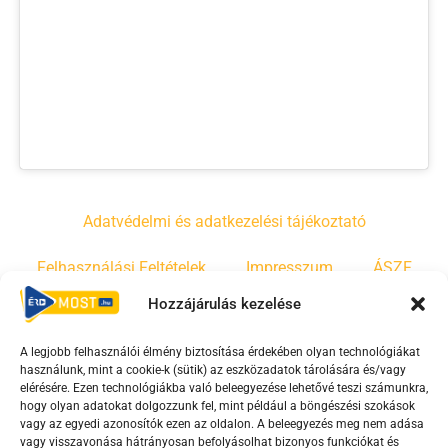
Adatvédelmi és adatkezelési tájékoztató
Felhasználási Feltételek
Impresszum
ÁSZF
Hozzájárulás kezelése
Irányelvek
Moderálási szabályzat
A legjobb felhasználói élmény biztosítása érdekében olyan technológiákat
használunk, mint a cookie-k (sütik) az eszközadatok tárolására és/vagy
F
Y
T
elérésére. Ezen technológiákba való beleegyezése lehetővé teszi számunkra,
hogy olyan adatokat dolgozzunk fel, mint például a böngészési szokások
a
o
i
vagy az egyedi azonosítók ezen az oldalon. A beleegyezés meg nem adása
c
u
k
vagy visszavonása hátrányosan befolyásolhat bizonyos funkciókat és