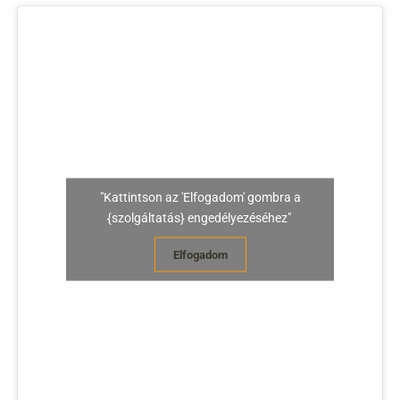
"Kattintson az 'Elfogadom' gombra a
{szolgáltatás} engedélyezéséhez"
Elfogadom