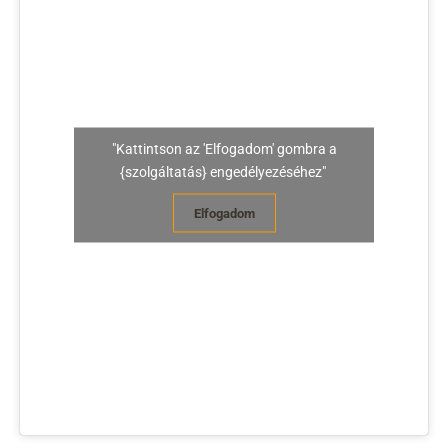
"Kattintson az 'Elfogadom' gombra a
{szolgáltatás} engedélyezéséhez"
Elfogadom