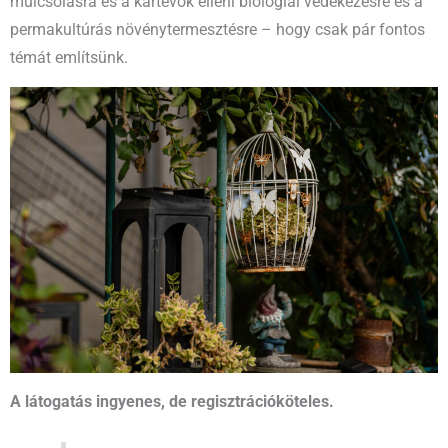
mulcsolásra és a kártevők elleni biológiai védekezésre és a
permakultúrás növénytermesztésre – hogy csak pár fontos
témát említsünk.
A látogatás ingyenes, de regisztrációköteles.