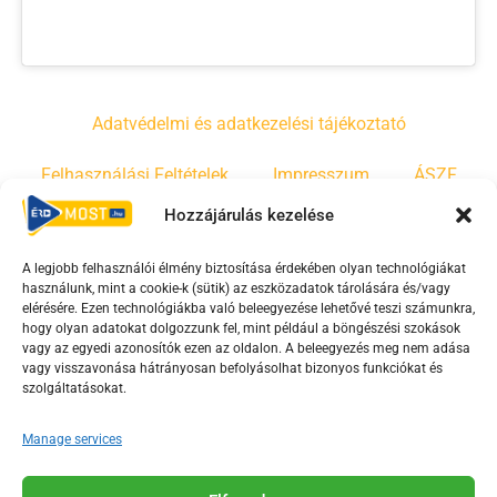
Adatvédelmi és adatkezelési tájékoztató
Felhasználási Feltételek
Impresszum
ÁSZF
Hozzájárulás kezelése
Irányelvek
Moderálási szabályzat
A legjobb felhasználói élmény biztosítása érdekében olyan technológiákat
használunk, mint a cookie-k (sütik) az eszközadatok tárolására és/vagy
F
Y
T
elérésére. Ezen technológiákba való beleegyezése lehetővé teszi számunkra,
hogy olyan adatokat dolgozzunk fel, mint például a böngészési szokások
a
o
i
vagy az egyedi azonosítók ezen az oldalon. A beleegyezés meg nem adása
c
u
k
vagy visszavonása hátrányosan befolyásolhat bizonyos funkciókat és
e
t
t
szolgáltatásokat.
b
u
o
Manage services
o
b
k
o
e
Az Érd Média médiaszolgáltatási tevékenységét a