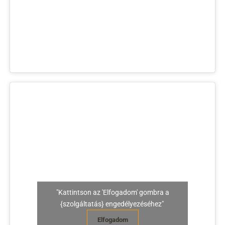
"Kattintson az 'Elfogadom' gombra a
{szolgáltatás} engedélyezéséhez"
Elfogadom