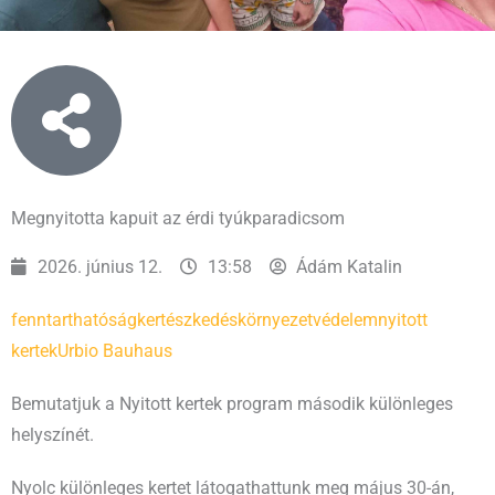
Megnyitotta kapuit az érdi tyúkparadicsom
2026. június 12.
13:58
Ádám Katalin
fenntarthatóság
kertészkedés
környezetvédelem
nyitott
kertek
Urbio Bauhaus
Bemutatjuk a Nyitott kertek program második különleges
helyszínét.
Nyolc különleges kertet látogathattunk meg május 30-án,