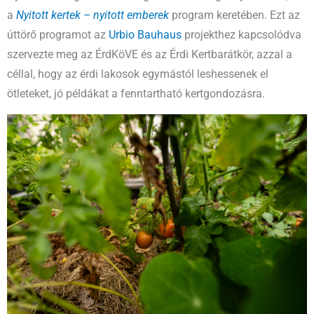
a
Nyitott kertek – nyitott emberek
program keretében. Ezt az
úttörő programot az
Urbio Bauhaus
projekthez kapcsolódva
szervezte meg az ÉrdKöVE és az Érdi Kertbarátkör, azzal a
céllal, hogy az érdi lakosok egymástól leshessenek el
ötleteket, jó példákat a fenntartható kertgondozásra.