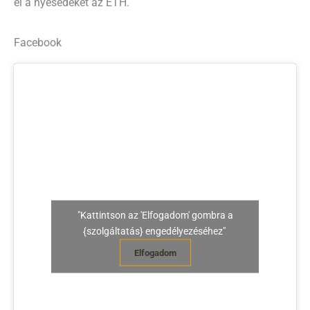
el a nyesedéket az ÉTH.
Facebook
"Kattintson az 'Elfogadom' gombra a
{szolgáltatás} engedélyezéséhez"
Elfogadom