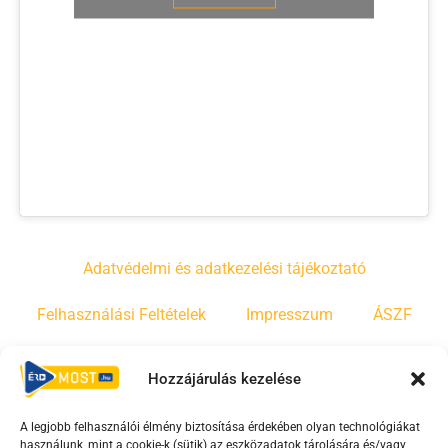
Adatvédelmi és adatkezelési tájékoztató
Felhasználási Feltételek
Impresszum
ÁSZF
Irányelvek
Moderálási szabályzat
Hozzájárulás kezelése
A legjobb felhasználói élmény biztosítása érdekében olyan technológiákat
F
Y
T
használunk, mint a cookie-k (sütik) az eszközadatok tárolására és/vagy