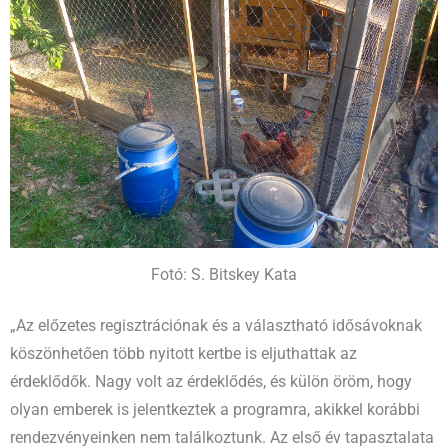
Fotó: S. Bitskey Kata
„Az előzetes regisztrációnak és a választható idősávoknak
köszönhetően több nyitott kertbe is eljuthattak az
érdeklődők. Nagy volt az érdeklődés, és külön öröm, hogy
olyan emberek is jelentkeztek a programra, akikkel korábbi
rendezvényeinken nem találkoztunk. Az első év tapasztalata