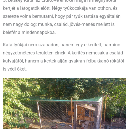
S. Bitskey Kata, az ÉrdKöVe elnöke maga is megnyitotta
kertjét a látogatók előtt. Négy tyúkocskája van otthon, és
szerette volna bemutatni, hogy pár tyúk tartása egyáltalán
nem nagy dolog: munka, család, jövés-menés mellett is
belefér a mindennapokba.
Kata tyúkjai nem szabadon, hanem egy elkerített, harminc
négyzetméteres területen élnek. A kerítés nemcsak a család
kutyájától, hanem a kertek alján gyakran felbukkanó rókától
is védi őket.