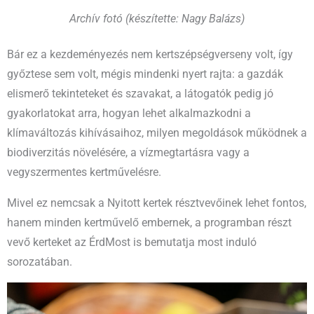
Archív fotó (készítette: Nagy Balázs)
Bár ez a kezdeményezés nem kertszépségverseny volt, így
győztese sem volt, mégis mindenki nyert rajta: a gazdák
elismerő tekinteteket és szavakat, a látogatók pedig jó
gyakorlatokat arra, hogyan lehet alkalmazkodni a
klímaváltozás kihívásaihoz, milyen megoldások működnek a
biodiverzitás növelésére, a vízmegtartásra vagy a
vegyszermentes kertművelésre.
Mivel ez nemcsak a Nyitott kertek résztvevőinek lehet fontos,
hanem minden kertművelő embernek, a programban részt
vevő kerteket az ÉrdMost is bemutatja most induló
sorozatában.