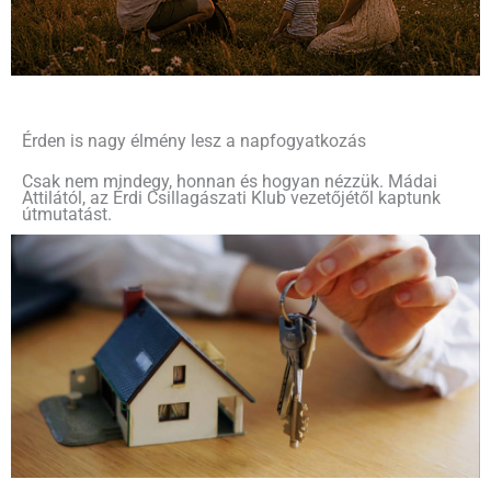
Érden is nagy élmény lesz a napfogyatkozás
Csak nem mindegy, honnan és hogyan nézzük. Mádai
Attilától, az Érdi Csillagászati Klub vezetőjétől kaptunk
útmutatást.