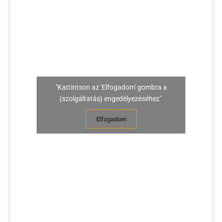
"Kattintson az 'Elfogadom' gombra a
{szolgáltatás} engedélyezéséhez"
Elfogadom