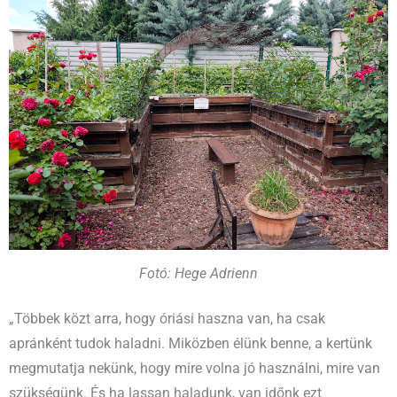
Fotó: Hege Adrienn
„Többek közt arra, hogy óriási haszna van, ha csak
apránként tudok haladni. Miközben élünk benne, a kertünk
megmutatja nekünk, hogy mire volna jó használni, mire van
szükségünk. És ha lassan haladunk, van időnk ezt