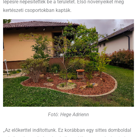
lépésre népesítették be a területet. Első növényeiket még
kertészeti csoportokban kapták.
Fotó: Hege Adrienn
„Az előkerttel indítottunk. Ez korábban egy sittes domboldal