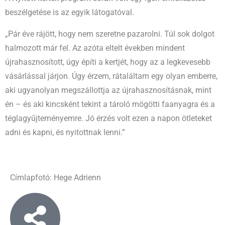
beszélgetése is az egyik látogatóval.
„Pár éve rájött, hogy nem szeretne pazarolni. Túl sok dolgot
halmozott már fel. Az azóta eltelt években mindent
újrahasznosított, úgy építi a kertjét, hogy az a legkevesebb
vásárlással járjon. Úgy érzem, rátaláltam egy olyan emberre,
aki ugyanolyan megszállottja az újrahasznosításnak, mint
én – és aki kincsként tekint a tároló mögötti faanyagra és a
téglagyűjteményemre. Jó érzés volt ezen a napon ötleteket
adni és kapni, és nyitottnak lenni.”
Címlapfotó: Hege Adrienn