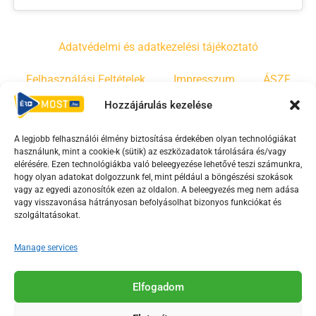
Adatvédelmi és adatkezelési tájékoztató
Felhasználási Feltételek
Impresszum
ÁSZF
Hozzájárulás kezelése
Irányelvek
Moderálási szabályzat
A legjobb felhasználói élmény biztosítása érdekében olyan technológiákat
használunk, mint a cookie-k (sütik) az eszközadatok tárolására és/vagy
F
Y
T
elérésére. Ezen technológiákba való beleegyezése lehetővé teszi számunkra,
hogy olyan adatokat dolgozzunk fel, mint például a böngészési szokások
a
o
i
vagy az egyedi azonosítók ezen az oldalon. A beleegyezés meg nem adása
c
u
k
vagy visszavonása hátrányosan befolyásolhat bizonyos funkciókat és
e
t
t
szolgáltatásokat.
b
u
o
Manage services
o
b
k
o
e
Az Érd Média médiaszolgáltatási tevékenységét a
k
-
Elfogadom
Médiatanács a Magyar Média Mecenatúra program
-
s
keretében támogatja.