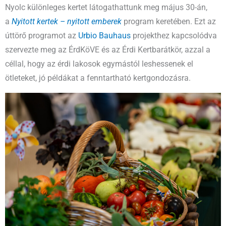
Nyolc különleges kertet látogathattunk meg május 30-án,
a
Nyitott kertek – nyitott emberek
program keretében. Ezt az
úttörő programot az
Urbio Bauhaus
projekthez kapcsolódva
szervezte meg az ÉrdKöVE és az Érdi Kertbarátkör, azzal a
céllal, hogy az érdi lakosok egymástól leshessenek el
ötleteket, jó példákat a fenntartható kertgondozásra.