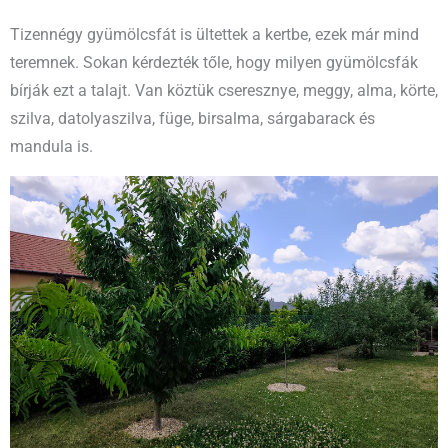
Tizennégy gyümölcsfát is ültettek a kertbe, ezek már mind
teremnek. Sokan kérdezték tőle, hogy milyen gyümölcsfák
bírják ezt a talajt. Van köztük cseresznye, meggy, alma, körte,
szilva, datolyaszilva, füge, birsalma, sárgabarack és
mandula is.