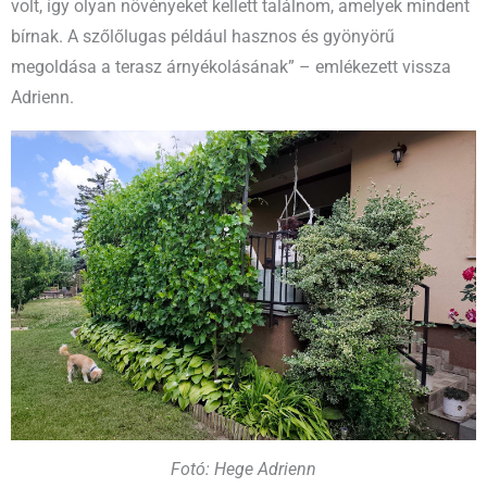
volt, így olyan növényeket kellett találnom, amelyek mindent
bírnak. A szőlőlugas például hasznos és gyönyörű
megoldása a terasz árnyékolásának” – emlékezett vissza
Adrienn.
Fotó: Hege Adrienn