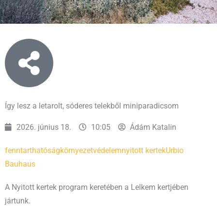
Így lesz a letarolt, sóderes telekből miniparadicsom
2026. június 18.
10:05
Ádám Katalin
fenntarthatóság
környezetvédelem
nyitott kertek
Urbio
Bauhaus
A Nyitott kertek program keretében a Lelkem kertjében
jártunk.