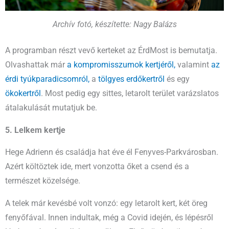
Archív fotó, készítette: Nagy Balázs
A programban részt vevő kerteket az ÉrdMost is bemutatja.
Olvashattak már
a kompromisszumok kertjéről,
valamint
az
érdi tyúkparadicsomról,
a
tölgyes erdőkertről
és egy
ökokertről
. Most pedig egy sittes, letarolt terület varázslatos
átalakulását mutatjuk be.
5. Lelkem kertje
Hege Adrienn és családja hat éve él Fenyves-Parkvárosban.
Azért költöztek ide, mert vonzotta őket a csend és a
természet közelsége.
A telek már kevésbé volt vonzó: egy letarolt kert, két öreg
fenyőfával. Innen indultak, még a Covid idején, és lépésről