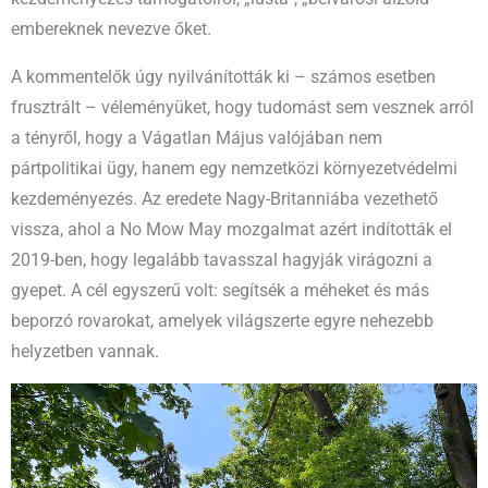
embereknek nevezve őket.
A kommentelők úgy nyilvánították ki – számos esetben
frusztrált – véleményüket, hogy tudomást sem vesznek arról
a tényről, hogy a Vágatlan Május valójában nem
pártpolitikai ügy, hanem egy nemzetközi környezetvédelmi
kezdeményezés. Az eredete Nagy-Britanniába vezethető
vissza, ahol a No Mow May mozgalmat azért indították el
2019-ben, hogy legalább tavasszal hagyják virágozni a
gyepet. A cél egyszerű volt: segítsék a méheket és más
beporzó rovarokat, amelyek világszerte egyre nehezebb
helyzetben vannak.