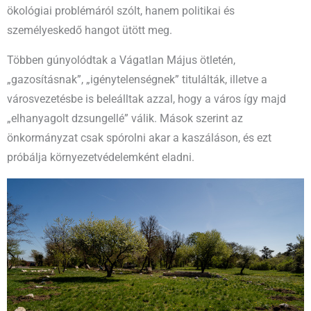
ökológiai problémáról szólt, hanem politikai és
személyeskedő hangot ütött meg.
Többen gúnyolódtak a Vágatlan Május ötletén,
„gazosításnak”, „igénytelenségnek” titulálták, illetve a
városvezetésbe is beleálltak azzal, hogy a város így majd
„elhanyagolt dzsungellé” válik. Mások szerint az
önkormányzat csak spórolni akar a kaszáláson, és ezt
próbálja környezetvédelemként eladni.