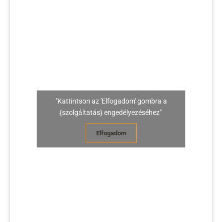
"Kattintson az 'Elfogadom' gombra a
{szolgáltatás} engedélyezéséhez"
Elfogadom