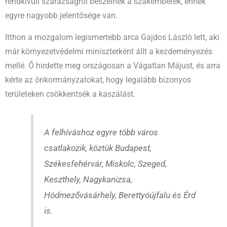
rendkívüli szárazságról beszélnek a szakemberek, ennek
egyre nagyobb jelentősége van.
Itthon a mozgalom legismertebb arca Gajdos László lett, aki
már környezetvédelmi miniszterként állt a kezdeményezés
mellé. Ő hirdette meg országosan a Vágatlan Májust, és arra
kérte az önkormányzatokat, hogy legalább bizonyos
területeken csökkentsék a kaszálást.
A felhíváshoz egyre több város
csatlakozik, köztük Budapest,
Székesfehérvár, Miskolc, Szeged,
Keszthely, Nagykanizsa,
Hódmezővásárhely, Berettyóújfalu és Érd
is.