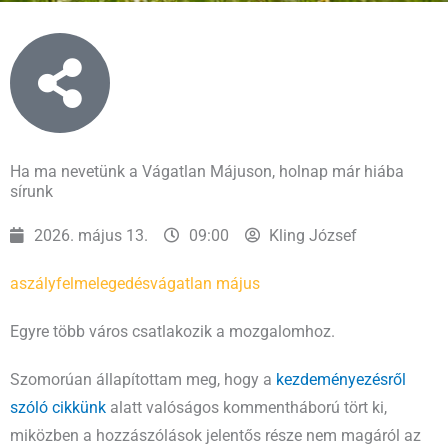
Ha ma nevetünk a Vágatlan Májuson, holnap már hiába
sírunk
2026. május 13.
09:00
Kling József
aszály
felmelegedés
vágatlan május
Egyre több város csatlakozik a mozgalomhoz.
Szomorúan állapítottam meg, hogy a
kezdeményezésről
szóló cikkünk
alatt valóságos kommentháború tört ki,
miközben a hozzászólások jelentős része nem magáról az