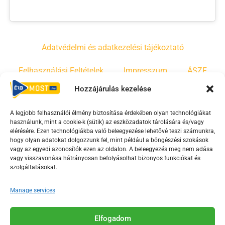
Adatvédelmi és adatkezelési tájékoztató
Felhasználási Feltételek
Impresszum
ÁSZF
Hozzájárulás kezelése
Irányelvek
Moderálási szabályzat
A legjobb felhasználói élmény biztosítása érdekében olyan technológiákat
használunk, mint a cookie-k (sütik) az eszközadatok tárolására és/vagy
F
Y
T
elérésére. Ezen technológiákba való beleegyezése lehetővé teszi számunkra,
a
o
i
hogy olyan adatokat dolgozzunk fel, mint például a böngészési szokások
vagy az egyedi azonosítók ezen az oldalon. A beleegyezés meg nem adása
c
u
k
vagy visszavonása hátrányosan befolyásolhat bizonyos funkciókat és
e
t
t
szolgáltatásokat.
b
u
o
o
b
k
Manage services
o
e
Az Érd Média médiaszolgáltatási tevékenységét a
k
-
Elfogadom
Médiatanács a Magyar Média Mecenatúra program