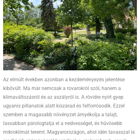
Az elmúlt években azonban a kezdeményezés jelentése
kibővült. Ma már nemcsak a rovarokról szól, hanem a
klímaváltozásról és az aszályról is. A rövidre nyírt gyep
ugyanis pillanatok alatt kiszárad és felforrósodik. Ezzel
szemben a magasabb növényzet árnyékolja a talajt,
lassabban párologtatja el a nedvességet, és hűvösebb
mikroklímát teremt. Magyarországon, ahol idén tavasszal is