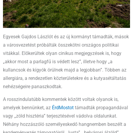
Egyesek Gajdos Lászlót és az új kormányt támadták, mások
a városvezetést próbálták összekötni országos politikai
vitákkal. Előkerültek olyan cinikus megjegyzések is, hogy
„akkor most a parlagfű is védett lesz”, illetve hogy „a
kullancsok és kígyók örülnek majd a legjobban”. Többen az
allergiára, a rendezetlen közterületekre és a kutyasétáltatás
nehézségeire panaszkodtak.
A rosszindulatúbb kommentek között voltak olyanok is,
amelyek bennünket, az
ÉrdMostot
támadták propagandával
vagy „zöld hisztéria” terjesztésével vádolva oldalunkat.
Néhány hozzászóló személyeskedő hangnemben beszélt a
kezdeményezés támogatóiról, „lusta”, „belvárosi álzöld”