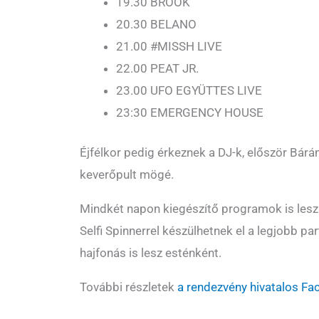
19.30 BROOK
20.30 BELANO
21.00 #MISSH LIVE
22.00 PEAT JR.
23.00 UFO EGYÜTTES LIVE
23:30 EMERGENCY HOUSE
Éjfélkor pedig érkeznek a DJ-k, először Bárán
keverőpult mögé.
Mindkét napon kiegészítő programok is leszn
Selfi Spinnerrel készülhetnek el a legjobb pa
hajfonás is lesz esténként.
További részletek
a rendezvény hivatalos Fa