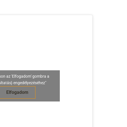
son az 'Elfogadom' gombra a
áltatás} engedélyezéséhez"
Elfogadom