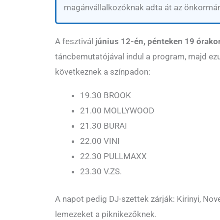
magánvállalkozóknak adta át az önkormán
A fesztivál
június 12-én, pénteken 19 órako
táncbemutatójával indul a program, majd ez
következnek a színpadon:
19.30 BROOK
21.00 MOLLYWOOD
21.30 BURAI
22.00 VINI
22.30 PULLMAXX
23.30 V.ZS.
A napot pedig DJ-szettek zárják: Kirinyi, No
lemezeket a piknikezőknek.