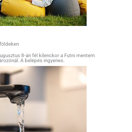
 földeken
ugusztus 8-án fél kilenckor a Futni mentem
tározónál. A belépés ingyenes.