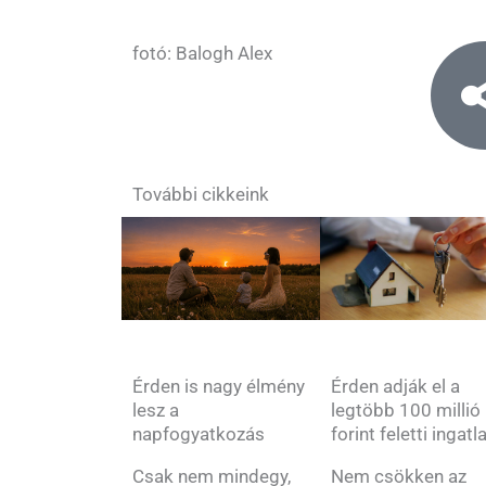
fotó: Balogh Alex
További cikkeink
Érden is nagy élmény
Érden adják el a
lesz a
legtöbb 100 millió
napfogyatkozás
forint feletti ingatl
Csak nem mindegy,
Nem csökken az