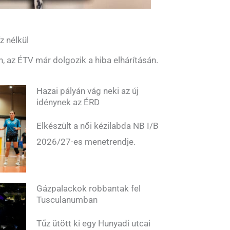
z nélkül
n, az ÉTV már dolgozik a hiba elhárításán.
Hazai pályán vág neki az új
idénynek az ÉRD
Elkészült a női kézilabda NB I/B
2026/27-es menetrendje.
Gázpalackok robbantak fel
Tusculanumban
Tűz ütött ki egy Hunyadi utcai