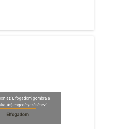
son az 'Elfogadom' gombra a
áltatás} engedélyezéséhez"
Elfogadom