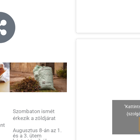
"Kattint
Szombaton ismét
{szolg
érkezik a zöldjárat
ant
Augusztus 8-án az 1.
és a 3. ütem