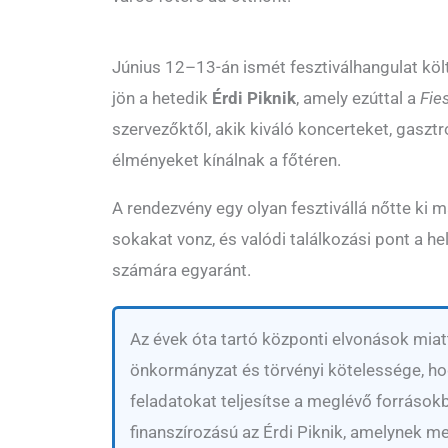
Június 12–13-án ismét fesztiválhangulat költ
jön a hetedik
Érdi Piknik
, amely ezúttal a
Fies
szervezőktől, akik kiváló koncerteket, gasz
élményeket kínálnak a főtéren.
A rendezvény egy olyan fesztivállá nőtte ki
sokakat vonz, és valódi találkozási pont a he
számára egyaránt.
Az évek óta tartó központi elvonások miat
önkormányzat és törvényi kötelessége, ho
feladatokat teljesítse a meglévő forrásokb
finanszírozású az Érdi Piknik, amelynek m