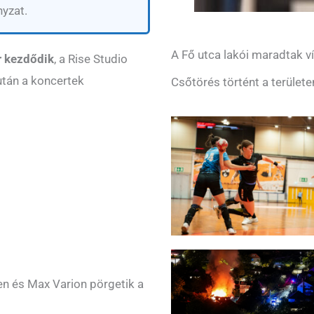
yzat.
A Fő utca lakói maradtak ví
r kezdődik
, a Rise Studio
után a koncertek
Csőtörés történt a területe
ven és Max Varion pörgetik a