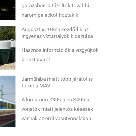
garázsban, a tűzoltók további
három palackot hoztak ki
Augusztus 10-én kezdődik az
ingyenes víztartályok kiosztása
Hasznos információk a vízgyűjtők
kiosztásáról.
Járműhiba miatt több járatot is
törölt a MÁV
A kimaradó Z30-as és S40-es
vonatok miatt jelentős késések
vannak az érdi vasútvonalakon.