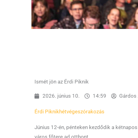
Ismét jön az Érdi Piknik
2026. június 10.
14:59
Gárdos 
Érdi Piknik
hétvége
szórakozás
Június 12-én, pénteken kezdődik a kétnapos
város főtere ad otthont.