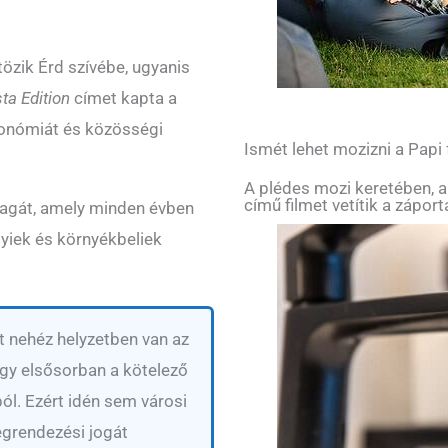
özik Érd szívébe, ugyanis
ta Edition
címet kapta a
tronómiát és közösségi
Ismét lehet mozizni a Papi
A plédes mozi keretében, a
című filmet vetítik a zápor
 magát, amely minden évben
lyiek és környékbeliek
t nehéz helyzetben van az
gy elsősorban a kötelező
ól. Ezért idén sem városi
egrendezési jogát