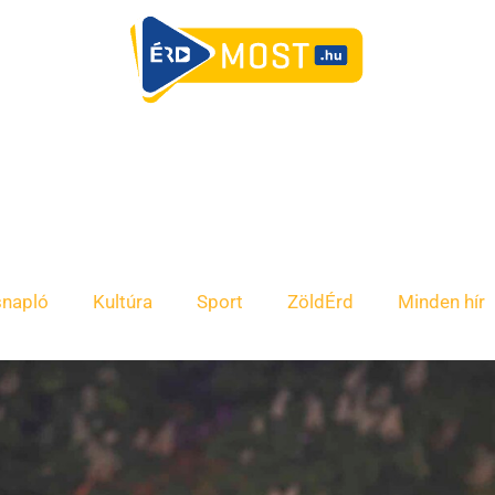
snapló
Kultúra
Sport
ZöldÉrd
Minden hír