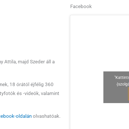
Facebook
y Attila, majd Szeder áll a
"Kattint
ek, 18 órától éjfélig 360
{szolg
rtyfotók és -videók, valamint
cebook-oldalán
olvashatóak.