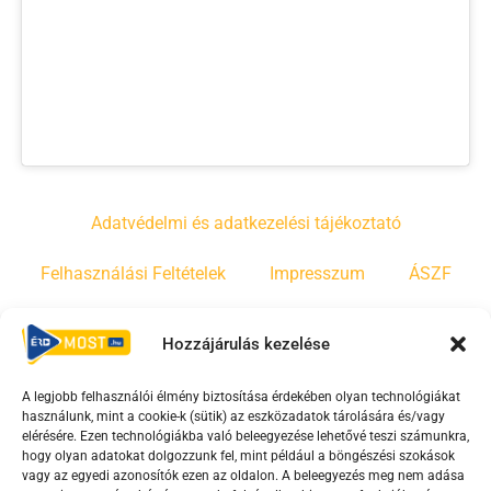
Adatvédelmi és adatkezelési tájékoztató
Felhasználási Feltételek
Impresszum
ÁSZF
Irányelvek
Moderálási szabályzat
Hozzájárulás kezelése
A legjobb felhasználói élmény biztosítása érdekében olyan technológiákat
F
Y
T
használunk, mint a cookie-k (sütik) az eszközadatok tárolására és/vagy
a
o
i
elérésére. Ezen technológiákba való beleegyezése lehetővé teszi számunkra,
c
u
k
hogy olyan adatokat dolgozzunk fel, mint például a böngészési szokások
vagy az egyedi azonosítók ezen az oldalon. A beleegyezés meg nem adása
e
t
t