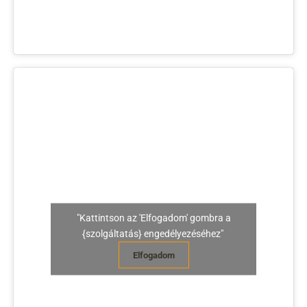
"Kattintson az 'Elfogadom' gombra a
{szolgáltatás} engedélyezéséhez"
Elfogadom