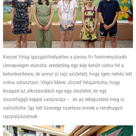
Keszei Virág igazgatóhelyettes a június 9-i festményátadó
ünnepségen elárulta: eredetileg egy kép került volna fel a
betonkerítésre, de annyi jó rajz született, hogy igen nehéz lett
volna választani. Végül Mérei József felajánlotta, hogy
kiragad az alkotásokból egy-egy részletet, és egy
összefüggő képpé varázsolja – és az elképzelést meg is
valósította. Így lett tizenegy nyertese ennek a rendhagyó
rajzpályázatnak.