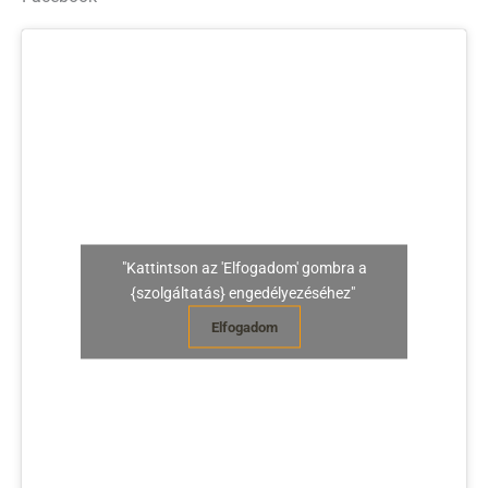
"Kattintson az 'Elfogadom' gombra a
{szolgáltatás} engedélyezéséhez"
Elfogadom