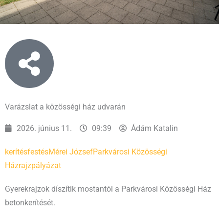
Varázslat a közösségi ház udvarán
2026. június 11.
09:39
Ádám Katalin
kerítésfestés
Mérei József
Parkvárosi Közösségi
Ház
rajzpályázat
Gyerekrajzok díszítik mostantól a Parkvárosi Közösségi Ház
betonkerítését.