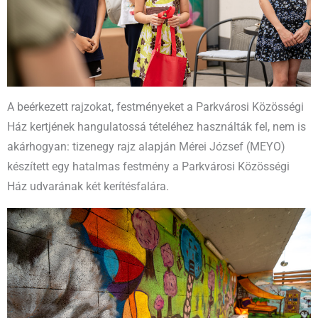
A beérkezett rajzokat, festményeket a Parkvárosi Közösségi
Ház kertjének hangulatossá tételéhez használták fel, nem is
akárhogyan: tizenegy rajz alapján Mérei József (MEYO)
készített egy hatalmas festmény a Parkvárosi Közösségi
Ház udvarának két kerítésfalára.