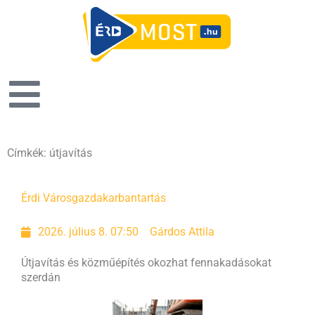
Címkék: útjavítás
Oldal
Oldal
Oldal
Oldal
Érdi Városgazda
karbantartás
2026. július 8. 07:50
Gárdos Attila
Útjavítás és közműépítés okozhat fennakadásokat
szerdán