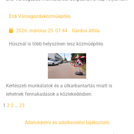
Érdi Városgazda
közműépítés
2026. március 25. 07:44
Gárdos Attila
Húsznál is több helyszínen lesz közműépítés
Kertészeti munkálatok és a útkarbantartás miatt is
lehetnek fennakadások a közlekedésben.
1
2
3
…
23
Adatvédelmi és adatkezelési tájékoztató