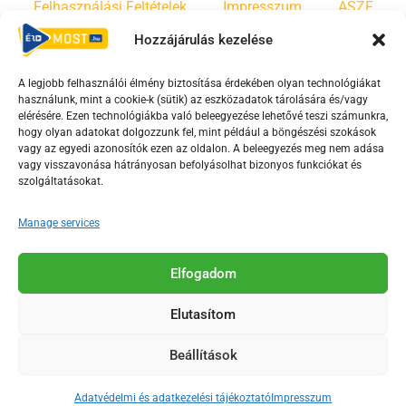
Felhasználási Feltételek
Impresszum
ÁSZF
Hozzájárulás kezelése
Irányelvek
Moderálási szabályzat
A legjobb felhasználói élmény biztosítása érdekében olyan technológiákat
használunk, mint a cookie-k (sütik) az eszközadatok tárolására és/vagy
F
Y
T
elérésére. Ezen technológiákba való beleegyezése lehetővé teszi számunkra,
hogy olyan adatokat dolgozzunk fel, mint például a böngészési szokások
a
o
i
vagy az egyedi azonosítók ezen az oldalon. A beleegyezés meg nem adása
c
u
k
vagy visszavonása hátrányosan befolyásolhat bizonyos funkciókat és
e
t
t
szolgáltatásokat.
b
u
o
Manage services
o
b
k
o
e
Az Érd Média médiaszolgáltatási tevékenységét a
k
-
Elfogadom
Médiatanács a Magyar Média Mecenatúra program
-
s
keretében támogatja.
Elutasítom
s
q
q
u
Beállítások
u
a
2018-2026. © Minden jog fenntartva, Érd Megyei Jogú Város
a
r
Polgármesteri Hivatal Média Osztálya
Adatvédelmi és adatkezelési tájékoztató
Impresszum