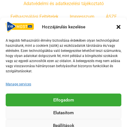
Adatvédelmi és adatkezelési tájékoztató
Felhasználási Feltételek
Impresszum
ÁSZF
Hozzájárulás kezelése
Irányelvek
Moderálási szabályzat
A legjobb felhasználói élmény biztosítása érdekében olyan technológiákat
használunk, mint a cookie-k (sütik) az eszközadatok tárolására és/vagy
F
Y
T
elérésére. Ezen technológiákba való beleegyezése lehetővé teszi számunkra,
a
o
i
hogy olyan adatokat dolgozzunk fel, mint például a böngészési szokások
vagy az egyedi azonosítók ezen az oldalon. A beleegyezés meg nem adása
c
u
k
vagy visszavonása hátrányosan befolyásolhat bizonyos funkciókat és
e
t
t
szolgáltatásokat.
b
u
o
o
b
k
Manage services
o
e
Az Érd Média médiaszolgáltatási tevékenységét a
k
-
Elfogadom
Médiatanács a Magyar Média Mecenatúra program
-
s
keretében támogatja.
Elutasítom
s
q
q
u
Beállítások