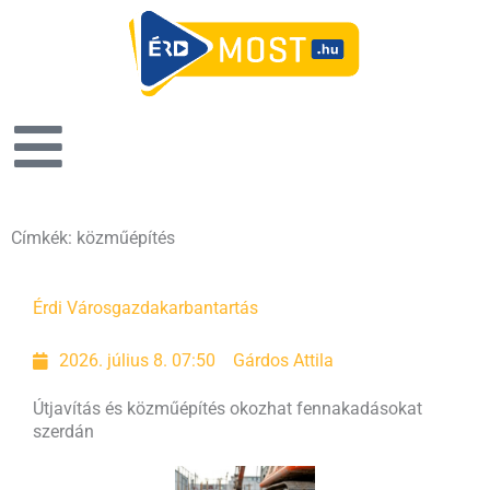
Címkék: közműépítés
Oldal
Oldal
Oldal
Oldal
Érdi Városgazda
karbantartás
2026. július 8. 07:50
Gárdos Attila
Útjavítás és közműépítés okozhat fennakadásokat
szerdán