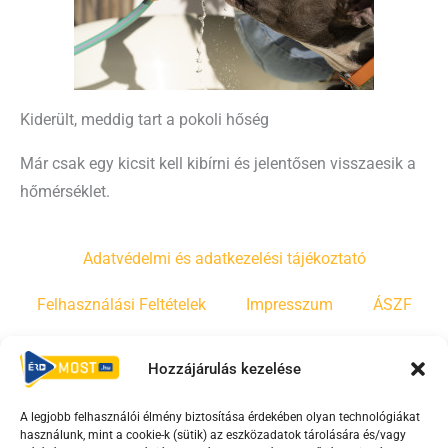
Kiderült, meddig tart a pokoli hőség
Már csak egy kicsit kell kibírni és jelentősen visszaesik a
hőmérséklet.
Adatvédelmi és adatkezelési tájékoztató
Felhasználási Feltételek
Impresszum
ÁSZF
Irányelvek
Moderálási szabályzat
Hozzájárulás kezelése
A legjobb felhasználói élmény biztosítása érdekében olyan technológiákat
F
Y
T
használunk, mint a cookie-k (sütik) az eszközadatok tárolására és/vagy