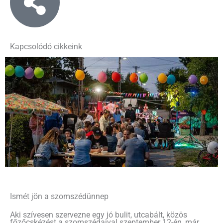
Kapcsolódó cikkeink
Ismét jön a szomszédünnep
Aki szívesen szervezne egy jó bulit, utcabált, közös
főzőcskézést a szomszédaival szeptember 12-én, már