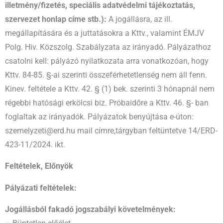
illetmény/fizetés, speciális adatvédelmi tájékoztatás,
szervezet honlap címe stb.):
A jogállásra, az ill.
megállapítására és a juttatásokra a Kttv., valamint ÉMJV
Polg. Hiv. Közszolg. Szabályzata az irányadó. Pályázathoz
csatolni kell: pályázó nyilatkozata arra vonatkozóan, hogy
Kttv. 84-85. §-ai szerinti összeférhetetlenség nem áll fenn.
Kinev. feltétele a Kttv. 42. § (1) bek. szerinti 3 hónapnál nem
régebbi hatósági erkölcsi biz. Próbaidőre a Kttv. 46. §- ban
foglaltak az irányadók. Pályázatok benyújtása e-úton:
szemelyzeti@erd.hu mail címre,tárgyban feltüntetve 14/ERD-
423-11/2024. ikt.
Feltételek, Előnyök
Pályázati feltételek:
Jogállásból fakadó jogszabályi követelmények: