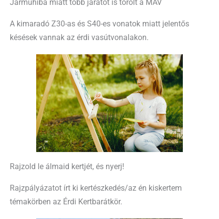
Járműhiba miatt több járatot is törölt a MÁV
A kimaradó Z30-as és S40-es vonatok miatt jelentős
késések vannak az érdi vasútvonalakon.
Rajzold le álmaid kertjét, és nyerj!
Rajzpályázatot írt ki kertészkedés/az én kiskertem
témakörben az Érdi Kertbarátkör.