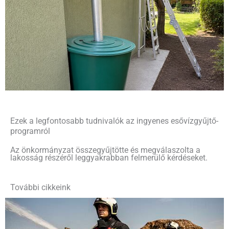
Ezek a legfontosabb tudnivalók az ingyenes esővízgyűjtő-
programról
Az önkormányzat összegyűjtötte és megválaszolta a
lakosság részéről leggyakrabban felmerülő kérdéseket.
További cikkeink