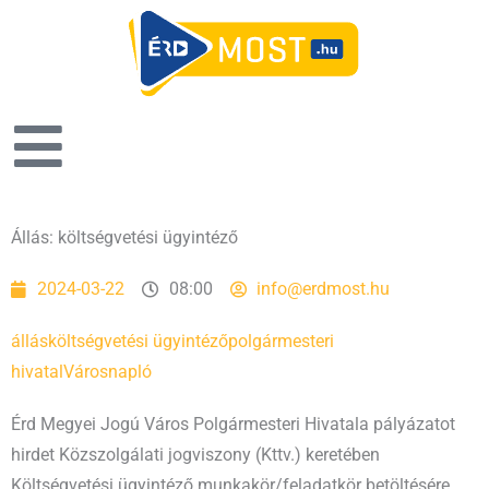
Állás: költségvetési ügyintéző
2024-03-22
08:00
info@erdmost.hu
állás
költségvetési ügyintéző
polgármesteri
hivatal
Városnapló
Érd Megyei Jogú Város Polgármesteri Hivatala pályázatot
hirdet Közszolgálati jogviszony (Kttv.) keretében
Költségvetési ügyintéző munkakör/feladatkör betöltésére.