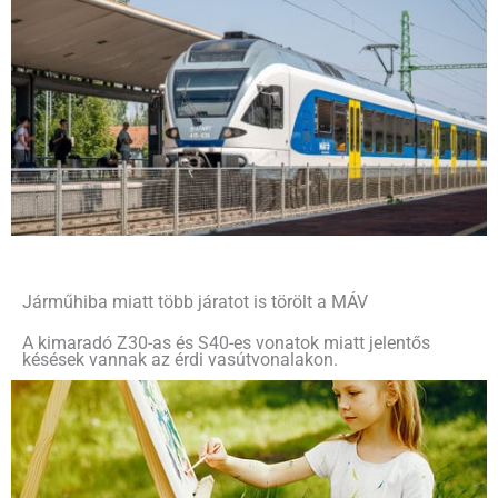
Járműhiba miatt több járatot is törölt a MÁV
A kimaradó Z30-as és S40-es vonatok miatt jelentős
késések vannak az érdi vasútvonalakon.