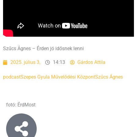
Szűcs Ágnes – Érden jó idősnek lenni
2025. július 3,
14:13
Gárdos Attila
podcast
Szepes Gyula Művelődési Központ
Szűcs Ágnes
fotó: ÉrdMost