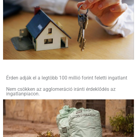
Érden adják el a legtöbb 100 millió forint feletti ingatlant
Nem csökken az agglomeráció iránti érdeklődés az
ingatlanpiacon.