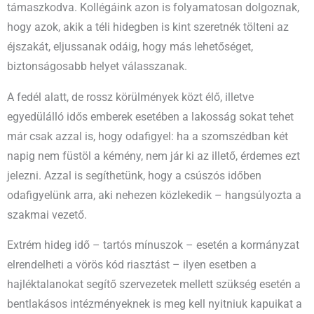
támaszkodva. Kollégáink azon is folyamatosan dolgoznak,
hogy azok, akik a téli hidegben is kint szeretnék tölteni az
éjszakát, eljussanak odáig, hogy más lehetőséget,
biztonságosabb helyet válasszanak.
A fedél alatt, de rossz körülmények közt élő, illetve
egyedülálló idős emberek esetében a lakosság sokat tehet
már csak azzal is, hogy odafigyel: ha a szomszédban két
napig nem füstöl a kémény, nem jár ki az illető, érdemes ezt
jelezni. Azzal is segíthetünk, hogy a csúszós időben
odafigyelünk arra, aki nehezen közlekedik – hangsúlyozta a
szakmai vezető.
Extrém hideg idő – tartós mínuszok – esetén a kormányzat
elrendelheti a vörös kód riasztást – ilyen esetben a
hajléktalanokat segítő szervezetek mellett szükség esetén a
bentlakásos intézményeknek is meg kell nyitniuk kapuikat a