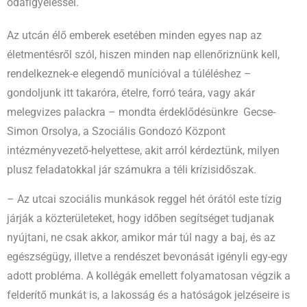
odafigyeléssel.
Az utcán élő emberek esetében minden egyes nap az
életmentésről szól, hiszen minden nap ellenőriznünk kell,
rendelkeznek-e elegendő munícióval a túléléshez –
gondoljunk itt takaróra, ételre, forró teára, vagy akár
melegvizes palackra – mondta érdeklődésünkre Gecse-
Simon Orsolya, a Szociális Gondozó Központ
intézményvezető-helyettese, akit arról kérdeztünk, milyen
plusz feladatokkal jár számukra a téli krízisidőszak.
– Az utcai szociális munkások reggel hét órától este tízig
járják a közterületeket, hogy időben segítséget tudjanak
nyújtani, ne csak akkor, amikor már túl nagy a baj, és az
egészségügy, illetve a rendészet bevonását igényli egy-egy
adott probléma. A kollégák emellett folyamatosan végzik a
felderítő munkát is, a lakosság és a hatóságok jelzéseire is