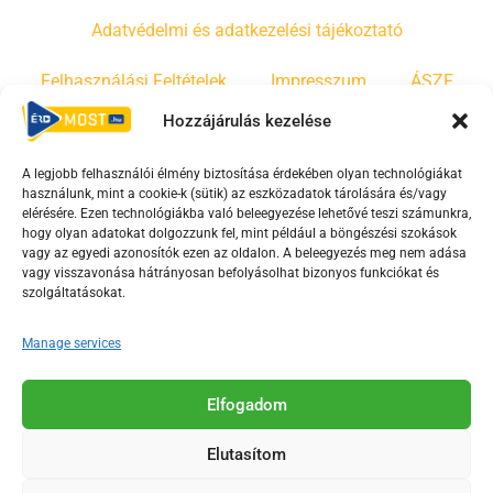
Adatvédelmi és adatkezelési tájékoztató
Felhasználási Feltételek
Impresszum
ÁSZF
Hozzájárulás kezelése
Irányelvek
Moderálási szabályzat
A legjobb felhasználói élmény biztosítása érdekében olyan technológiákat
használunk, mint a cookie-k (sütik) az eszközadatok tárolására és/vagy
F
Y
T
elérésére. Ezen technológiákba való beleegyezése lehetővé teszi számunkra,
a
o
i
hogy olyan adatokat dolgozzunk fel, mint például a böngészési szokások
vagy az egyedi azonosítók ezen az oldalon. A beleegyezés meg nem adása
c
u
k
vagy visszavonása hátrányosan befolyásolhat bizonyos funkciókat és
e
t
t
szolgáltatásokat.
b
u
o
o
b
k
Manage services
o
e
Az Érd Média médiaszolgáltatási tevékenységét a
k
-
Elfogadom
Médiatanács a Magyar Média Mecenatúra program
-
s
keretében támogatja.
Elutasítom
s
q
q
u