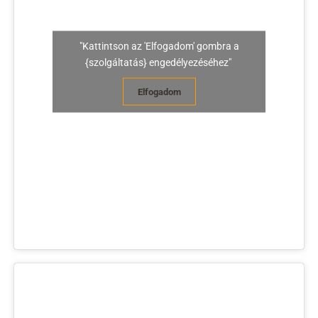
"Kattintson az 'Elfogadom' gombra a
{szolgáltatás} engedélyezéséhez"
Elfogadom