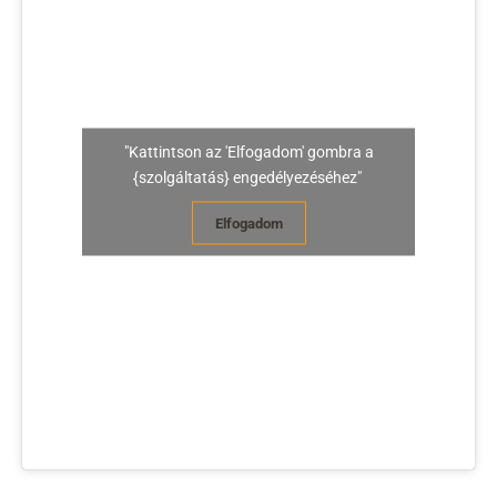
"Kattintson az 'Elfogadom' gombra a
{szolgáltatás} engedélyezéséhez"
Elfogadom