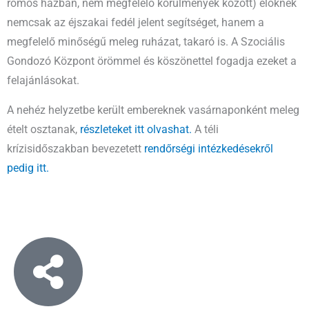
romos házban, nem megfelelő körülmények között) élőknek
nemcsak az éjszakai fedél jelent segítséget, hanem a
megfelelő minőségű meleg ruházat, takaró is. A Szociális
Gondozó Központ örömmel és köszönettel fogadja ezeket a
felajánlásokat.
A nehéz helyzetbe került embereknek vasárnaponként meleg
ételt osztanak,
részleteket itt olvashat.
A téli
krízisidőszakban bevezetett
rendőrségi intézkedésekről
pedig itt.