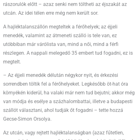
rászorulók előtt – azaz senki nem töltheti az éjszakát az
utcán. Az idei télen erre még nem került sor.
A hajléktalanszállón megteltek a férőhelyek; az éjjeli
menedék, valamint az átmeneti szálló is tele van, ez
utóbbiban már várólista van, mind a női, mind a férfi
részlegen. A nappali melegedő 35 embert tud fogadni, ez is
megtelt.
– Az éjjeli menedék délután négykor nyit, és érkezési
sorrendben töltik fel a férőhelyeket. Legkésőbb öt-hat óra
környékén kiderül, ha valaki már nem tud bejutni; akkor még
van módja és esélye a százhalombattai, illetve a budapesti
szállót választani, ahol tudják őt fogadni – tette hozzá
Gecse-Simon Orsolya.
Az utcán, vagy rejtett hajléktalanságban (azaz fűtetlen,