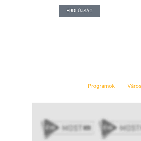
ÉRDI ÚJSÁG
Programok
Váro