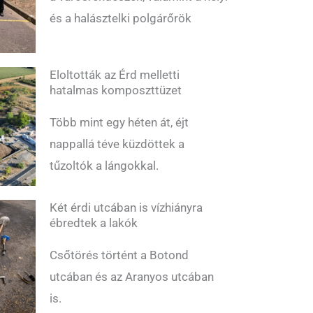
és a halásztelki polgárőrök
Eloltották az Érd melletti
hatalmas komposzttüzet
Több mint egy héten át, éjt
nappallá téve küzdöttek a
tűzoltók a lángokkal.
Két érdi utcában is vízhiányra
ébredtek a lakók
Csőtörés történt a Botond
utcában és az Aranyos utcában
is.