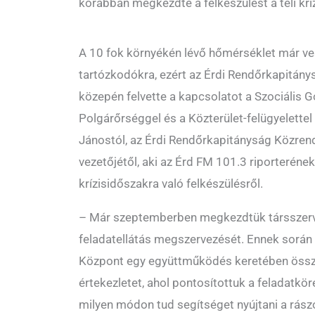
korábban megkezdte a felkészülést a téli krí
A 10 fok környékén lévő hőmérséklet már ve
tartózkodókra, ezért az Érdi Rendőrkapitán
közepén felvette a kapcsolatot a Szociális 
Polgárőrséggel és a Közterület-felügyelette
Jánostól, az Érdi Rendőrkapitányság Közren
vezetőjétől, aki az Érd FM 101.3 riporterének 
krízisidőszakra való felkészülésről.
– Már szeptemberben megkezdtük társszerv
feladatellátás megszervezését. Ennek során
Központ egy együttműködés keretében össz
értekezletet, ahol pontosítottuk a feladatkörei
milyen módon tud segítséget nyújtani a rás