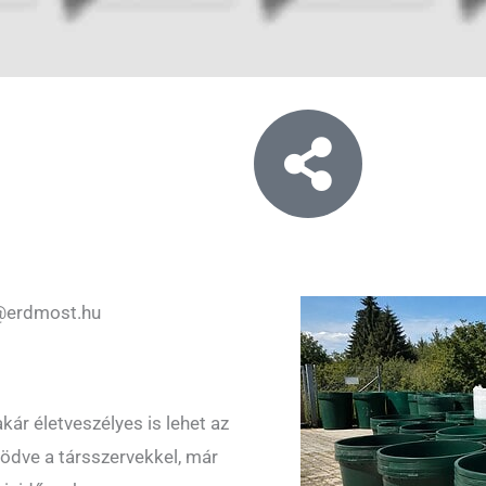
@erdmost.hu
ár életveszélyes is lehet az
ödve a társszervekkel, már