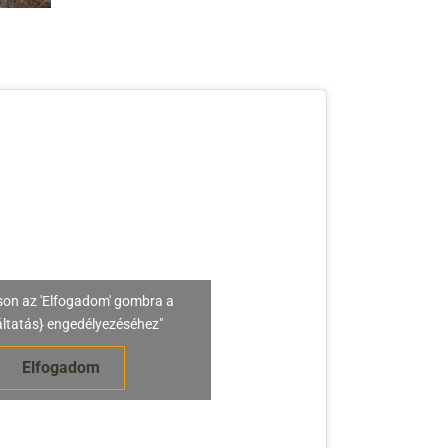
son az 'Elfogadom' gombra a
áltatás} engedélyezéséhez"
Elfogadom