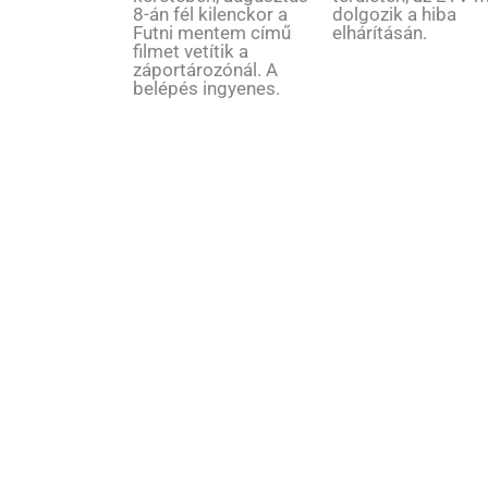
8-án fél kilenckor a
dolgozik a hiba
Futni mentem című
elhárításán.
filmet vetítik a
záportározónál. A
belépés ingyenes.