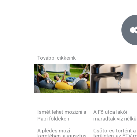
További cikkeink
Ismét lehet mozizni a
A Fő utca lakói
Papi földeken
maradtak víz nélkü
A plédes mozi
Csőtörés történt a
keretében, augusztus
területen, az ÉTV 