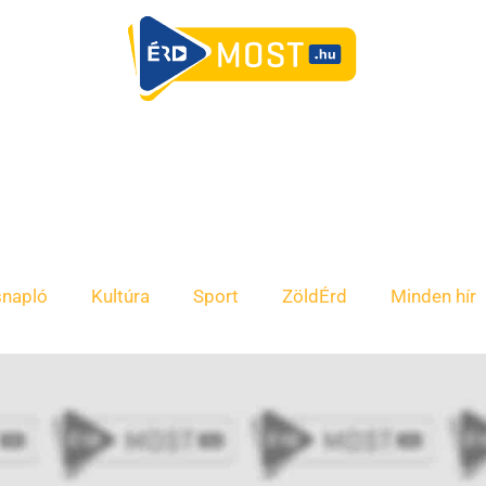
snapló
Kultúra
Sport
ZöldÉrd
Minden hír