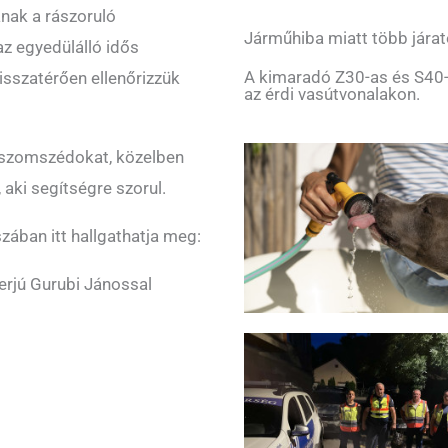
anak a rászoruló
Járműhiba miatt több járat
z egyedülálló idős
A kimaradó Z30-as és S40-
isszatérően ellenőrizzük
az érdi vasútvonalakon.
a szomszédokat, közelben
, aki segítségre szorul.
szában itt hallgathatja meg:
terjú Gurubi Jánossal