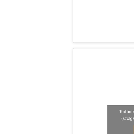
"Kattint
{szolg