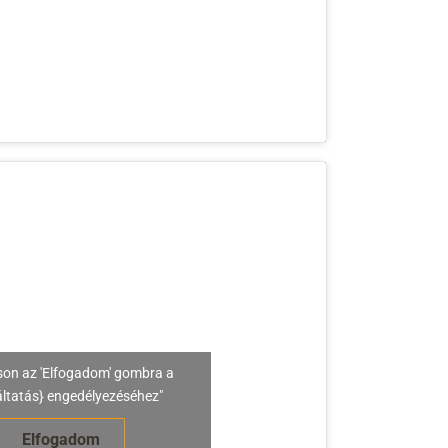
son az 'Elfogadom' gombra a
áltatás} engedélyezéséhez"
Elfogadom