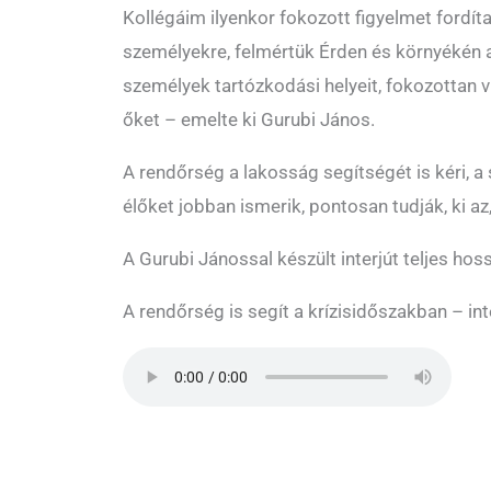
Kollégáim ilyenkor fokozott figyelmet fordít
személyekre, felmértük Érden és környékén a
személyek tartózkodási helyeit, fokozottan v
őket – emelte ki Gurubi János.
A rendőrség a lakosság segítségét is kéri, 
élőket jobban ismerik, pontosan tudják, ki az
A Gurubi Jánossal készült interjút teljes hos
A rendőrség is segít a krízisidőszakban – in