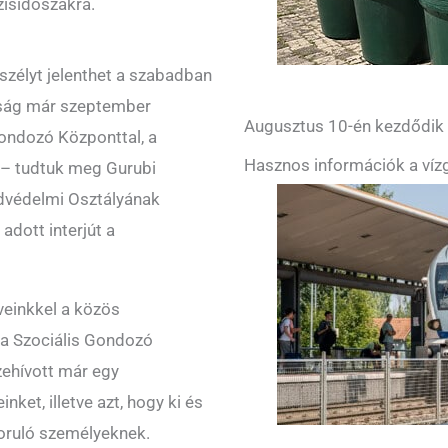
zisidőszakra.
szélyt jelenthet a szabadban
yság már szeptember
Augusztus 10-én kezdődik a
Gondozó Központtal, a
Hasznos információk a vízg
l – tudtuk meg Gurubi
dvédelmi Osztályának
adott interjút a
einkkel a közös
 a Szociális Gondozó
ehívott már egy
nket, illetve azt, hogy ki és
zoruló személyeknek.