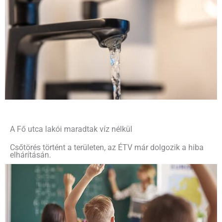
A Fő utca lakói maradtak víz nélkül
Csőtörés történt a területen, az ÉTV már dolgozik a hiba
elhárításán.