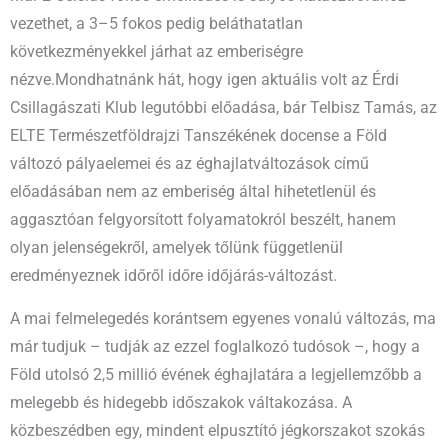
vezethet, a 3–5 fokos pedig beláthatatlan
következményekkel járhat az emberiségre
nézve.Mondhatnánk hát, hogy igen aktuális volt az Érdi
Csillagászati Klub legutóbbi előadása, bár Telbisz Tamás, az
ELTE Természetföldrajzi Tanszékének docense a Föld
változó pályaelemei és az éghajlatváltozások című
előadásában nem az emberiség által hihetetlenül és
aggasztóan felgyorsított folyamatokról beszélt, hanem
olyan jelenségekről, amelyek tőlünk függetlenül
eredményeznek időről időre időjárás-változást.
A mai felmelegedés korántsem egyenes vonalú változás, ma
már tudjuk – tudják az ezzel foglalkozó tudósok –, hogy a
Föld utolsó 2,5 millió évének éghajlatára a legjellemzőbb a
melegebb és hidegebb időszakok váltakozása. A
közbeszédben egy, mindent elpusztító jégkorszakot szokás