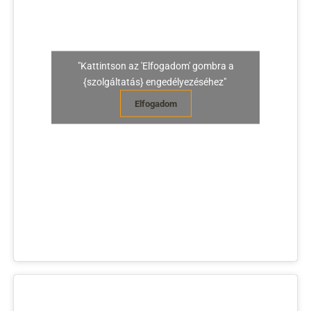
"Kattintson az 'Elfogadom' gombra a
{szolgáltatás} engedélyezéséhez"
Elfogadom