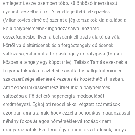
emlegetni, ezzel szemben több, különböző intenzitású
ilyenről beszélhetünk. A legelterjedtebb elképzelés
(Milankovics-elmélet) szerint a jégkorszakok kialakulása a
Föld pályaelemeinek ingadozásaival hozható
összefüggésbe. Ilyen a bolygónk ellipszis alakú pályája
körtől való eltérésének és a forgástengely dőlésének
változása, valamint a forgástengely imbolygása (forgás
közben a tengely egy kúpot ír le). Telbisz Tamás ezeknek a
folyamatoknak a részleteibe avatta be hallgatóit minden
szakszerűsége ellenére élvezetes és közérthető stílusban.
Amit ebből laikusként leszűrhetünk: a pályaelemek
változása a Földet érő napenergia módosulását
eredményezi. Éghajlati modellekkel végzett számítások
azonban arra utalnak, hogy ezzel a periodikus ingadozással
néhány fokos átlagos hőmérséklet-változások nem
magyarázhatók. Ezért ma úgy gondolják a tudósok, hogy a