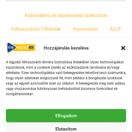
Adatvédelmi és adatkezelési tájékoztató
Felhasználási Feltételek
Impresszum
ÁSZF
Irányelvek
Moderálási szabályzat
Hozzájárulás kezelése
A legjobb felhasználói élmény biztosítása érdekében olyan technológiákat
F
Y
T
használunk, mint a cookie-k (sütik) az eszközadatok tárolására és/vagy
a
o
i
elérésére. Ezen technológiákba való beleegyezése lehetővé teszi számunkra,
c
u
k
hogy olyan adatokat dolgozzunk fel, mint például a böngészési szokások
vagy az egyedi azonosítók ezen az oldalon. A beleegyezés meg nem adása
e
t
t
vagy visszavonása hátrányosan befolyásolhat bizonyos funkciókat és
b
u
o
szolgáltatásokat.
o
b
k
o
e
Az Érd Média médiaszolgáltatási tevékenységét a
k
-
Elfogadom
Médiatanács a Magyar Média Mecenatúra program
-
s
keretében támogatja.
Elutasítom
s
q