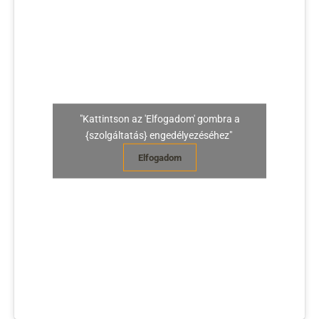
"Kattintson az 'Elfogadom' gombra a
{szolgáltatás} engedélyezéséhez"
Elfogadom