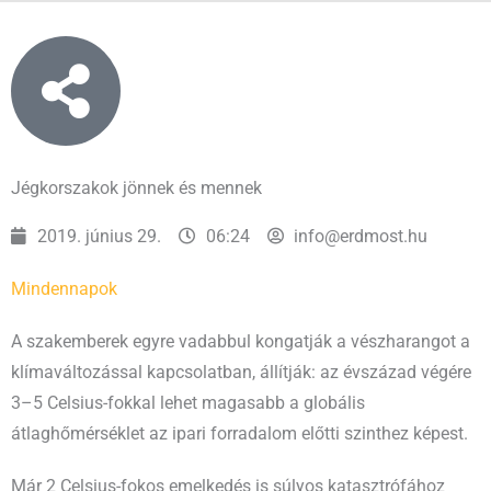
Jégkorszakok jönnek és mennek
2019. június 29.
06:24
info@erdmost.hu
Mindennapok
A szakemberek egyre vadabbul kongatják a vészharangot a
klímaváltozással kapcsolatban, állítják: az évszázad végére
3–5 Celsius-fokkal lehet magasabb a globális
átlaghőmérséklet az ipari forradalom előtti szinthez képest.
Már 2 Celsius-fokos emelkedés is súlyos katasztrófához