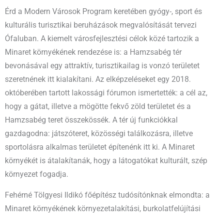
Érd a Modern Városok Program keretében gyógy-, sport és
kulturális turisztikai beruházások megvalósítását tervezi
Ófaluban. A kiemelt városfejlesztési célok közé tartozik a
Minaret környékének rendezése is: a Hamzsabég tér
bevonásával egy attraktív, turisztikailag is vonzó területet
szeretnének itt kialakítani. Az elképzeléseket egy 2018.
októberében tartott lakossági fórumon ismertették: a cél az,
hogy a gátat, illetve a mögötte fekvő zöld területet és a
Hamzsabég teret összekössék. A tér új funkciókkal
gazdagodna: játszóteret, közösségi találkozásra, illetve
sportolásra alkalmas területet építenénk itt ki. A Minaret
környékét is átalakítanák, hogy a látogatókat kulturált, szép
környezet fogadja.
Fehérné Tölgyesi Ildikó főépítész tudósítónknak elmondta: a
Minaret környékének környezetalakítási, burkolatfelújítási