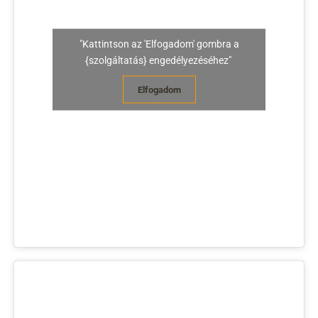
"Kattintson az 'Elfogadom' gombra a
{szolgáltatás} engedélyezéséhez"
Elfogadom