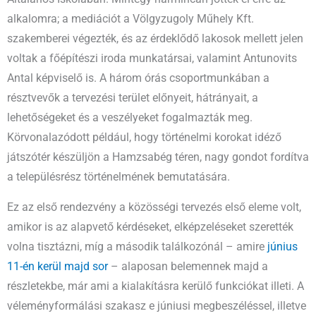
alkalomra; a mediációt a Völgyzugoly Műhely Kft.
szakemberei végezték, és az érdeklődő lakosok mellett jelen
voltak a főépítészi iroda munkatársai, valamint Antunovits
Antal képviselő is. A három órás csoportmunkában a
résztvevők a tervezési terület előnyeit, hátrányait, a
lehetőségeket és a veszélyeket fogalmazták meg.
Körvonalazódott például, hogy történelmi korokat idéző
játszótér készüljön a Hamzsabég téren, nagy gondot fordítva
a településrész történelmének bemutatására.
Ez az első rendezvény a közösségi tervezés első eleme volt,
amikor is az alapvető kérdéseket, elképzeléseket szerették
volna tisztázni, míg a második találkozónál – amire
június
11-én kerül majd sor
– alaposan belemennek majd a
részletekbe, már ami a kialakításra kerülő funkciókat illeti. A
véleményformálási szakasz e júniusi megbeszéléssel, illetve