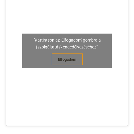
"Kattintson az 'Elfogadom' gombra a
{szolgáltatás} engedélyezéséhez"
Elfogadom