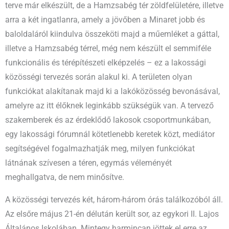
terve már elkészült, de a Hamzsabég tér zöldfelületére, illetve
arra a két ingatlanra, amely a jövőben a Minaret jobb és
baloldaláról kiindulva összeköti majd a műemléket a gáttal,
illetve a Hamzsabég térrel, még nem készült el semmiféle
funkcionális és térépítészeti elképzelés – ez a lakossági
közösségi tervezés során alakul ki. A területen olyan
funkciókat alakítanak majd ki a lakóközösség bevonásával,
amelyre az itt élőknek leginkább szükségük van. A tervező
szakemberek és az érdeklődő lakosok csoportmunkában,
egy lakossági fórumnál kötetlenebb keretek közt, mediátor
segítségével fogalmazhatják meg, milyen funkciókat
látnának szívesen a téren, egymás véleményét
meghallgatva, de nem minősítve.
A közösségi tervezés két, három-három órás találkozóból áll.
Az elsőre május 21-én délután került sor, az egykori II. Lajos
Általános Iskolában. Mintegy harmincan jöttek el erre az