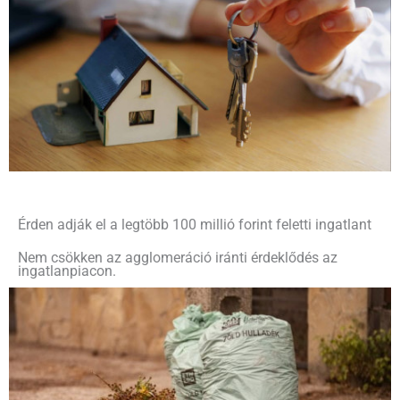
Érden adják el a legtöbb 100 millió forint feletti ingatlant
Nem csökken az agglomeráció iránti érdeklődés az
ingatlanpiacon.