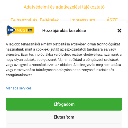
Adatvédelmi és adatkezelési tájékoztató
Felhasználási Feltételek
Impresszum
ÁSZF
Hozzájárulás kezelése
Irányelvek
Moderálási szabályzat
A legjobb felhasználói élmény biztosítása érdekében olyan technológiákat
használunk, mint a cookie-k (sütik) az eszközadatok tárolására és/vagy
F
Y
T
elérésére. Ezen technológiákba való beleegyezése lehetővé teszi számunkra,
a
o
i
hogy olyan adatokat dolgozzunk fel, mint például a böngészési szokások
vagy az egyedi azonosítók ezen az oldalon. A beleegyezés meg nem adása
c
u
k
vagy visszavonása hátrányosan befolyásolhat bizonyos funkciókat és
e
t
t
szolgáltatásokat.
b
u
o
o
b
k
Manage services
o
e
Az Érd Média médiaszolgáltatási tevékenységét a
k
-
Elfogadom
Médiatanács a Magyar Média Mecenatúra program
-
s
keretében támogatja.
Elutasítom
s
q
q
u