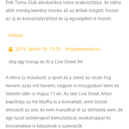
Érdi Torna Club akrobatikus torna szakosztálya. Az idény
előtt mindig kemény munka áll az érdiek mögött, hiszen
az új év korosztályváltást és új egységeket is hozott.
kultúra
2019. április 18. 13:30
info@erdmost.hu
Alig egy hónap és itt a Live Street Art
A téma (a művészet, a sport és a zene) az utcán fog
heverni azaz mit heverni, nagyon is mozgásban lenni és
lüktetni idén is május 11-én. Az idei Live Street Arton
bepótolja az Irie Maffia is a koncertjét, amit ősszel
elmosott az eső, és nem maradhat el az élőfestés sem, de
egy tucat extrémsport bemutatóval, workshoppal és
koncertekkel is készülnek a szervezők.