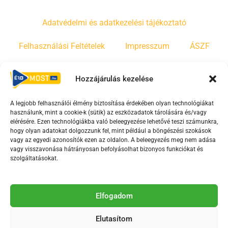
Adatvédelmi és adatkezelési tájékoztató
Felhasználási Feltételek
Impresszum
ÁSZF
Irányelvek
Moderálási szabályzat
Hozzájárulás kezelése
A legjobb felhasználói élmény biztosítása érdekében olyan technológiákat
F
Y
T
használunk, mint a cookie-k (sütik) az eszközadatok tárolására és/vagy
a
o
i
elérésére. Ezen technológiákba való beleegyezése lehetővé teszi számunkra,
c
u
k
hogy olyan adatokat dolgozzunk fel, mint például a böngészési szokások
vagy az egyedi azonosítók ezen az oldalon. A beleegyezés meg nem adása
e
t
t
vagy visszavonása hátrányosan befolyásolhat bizonyos funkciókat és
b
u
o
szolgáltatásokat.
o
b
k
o
e
Az Érd Média médiaszolgáltatási tevékenységét a
k
-
Elfogadom
Médiatanács a Magyar Média Mecenatúra program
-
s
keretében támogatja.
Elutasítom
s
q