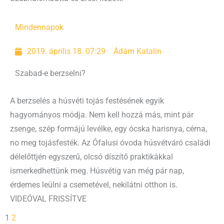
Mindennapok
2019. április 18. 07:29
Ádám Katalin
Szabad-e berzselni?
A berzselés a húsvéti tojás festésének egyik
hagyományos módja. Nem kell hozzá más, mint pár
zsenge, szép formájú levélke, egy ócska harisnya, cérna,
no meg tojásfesték. Az Ófalusi óvoda húsvétváró családi
délelőttjén egyszerű, olcsó díszítő praktikákkal
ismerkedhettünk meg. Húsvétig van még pár nap,
érdemes leülni a csemetével, nekilátni otthon is.
VIDEÓVAL FRISSÍTVE
1
2