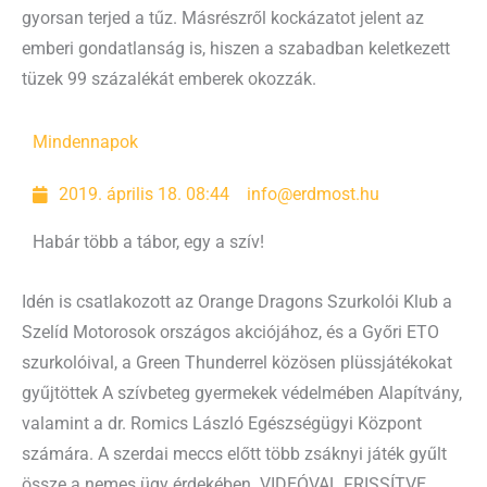
gyorsan terjed a tűz. Másrészről kockázatot jelent az
emberi gondatlanság is, hiszen a szabadban keletkezett
tüzek 99 százalékát emberek okozzák.
Mindennapok
2019. április 18. 08:44
info@erdmost.hu
Habár több a tábor, egy a szív!
Idén is csatlakozott az Orange Dragons Szurkolói Klub a
Szelíd Motorosok országos akciójához, és a Győri ETO
szurkolóival, a Green Thunderrel közösen plüssjátékokat
gyűjtöttek A szívbeteg gyermekek védelmében Alapítvány,
valamint a dr. Romics László Egészségügyi Központ
számára. A szerdai meccs előtt több zsáknyi játék gyűlt
össze a nemes ügy érdekében. VIDEÓVAL FRISSÍTVE