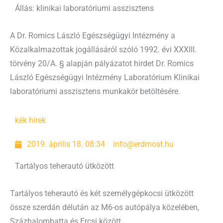
Állás: klinikai laboratóriumi asszisztens
A Dr. Romics László Egészségügyi Intézmény a
Közalkalmazottak jogállásáról szóló 1992. évi XXXIII.
törvény 20/A. § alapján pályázatot hirdet Dr. Romics
László Egészségügyi Intézmény Laboratórium Klinikai
laboratóriumi asszisztens munkakör betöltésére.
kék hírek
2019. április 18. 08:34
info@erdmost.hu
Tartályos teherautó ütközött
Tartályos teherautó és két személygépkocsi ütközött
össze szerdán délután az M6-os autópálya közelében,
Százhalombatta és Ercsi között.